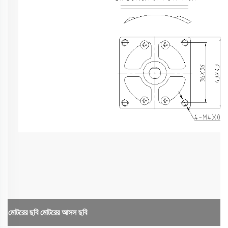
মোটরের ছবি
মোটরের আসল ছবি