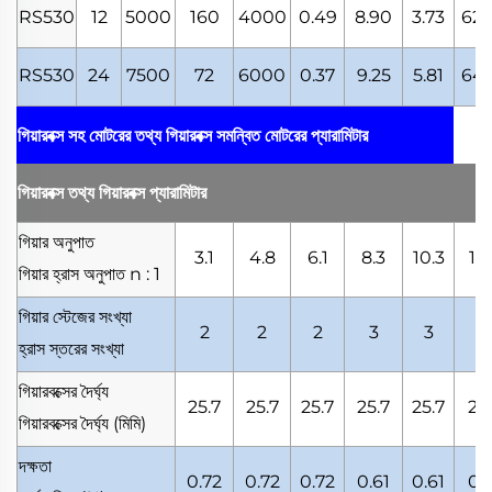
RS530
12
5000
160
4000
0.49
8.90
3.73
62.
RS530
24
7500
72
6000
0.37
9.25
5.81
64.
গিয়ারবক্স সহ মোটরের তথ্য
গিয়ারবক্স সমন্বিত মোটরের প্যারামিটার
গিয়ারবক্স তথ্য
গিয়ারবক্স প্যারামিটার
গিয়ার অনুপাত
3.1
4.8
6.1
8.3
10.3
12.
গিয়ার হ্রাস অনুপাত
n : 1
গিয়ার স্টেজের সংখ্যা
2
2
2
3
3
3
হ্রাস স্তরের সংখ্যা
গিয়ারবক্সের দৈর্ঘ্য
25.7
25.7
25.7
25.7
25.7
25
গিয়ারবক্সের দৈর্ঘ্য
(মিমি)
দক্ষতা
0.72
0.72
0.72
0.61
0.61
0.