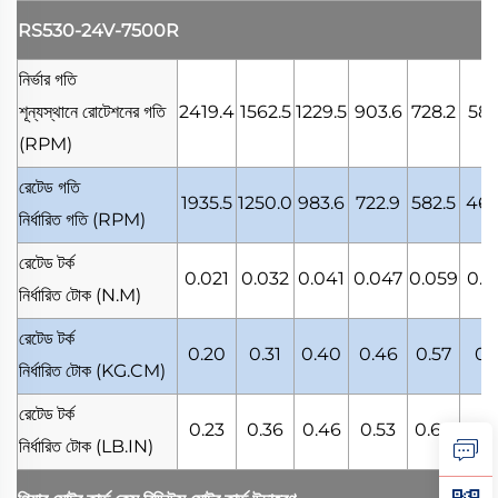
RS530-24V-7500R
নির্ভার গতি
শূন্যস্থানে রোটেশনের গতি
2419.4
1562.5
1229.5
903.6
728.2
585
(RPM)
রেটেড গতি
1935.5
1250.0
983.6
722.9
582.5
468
নির্ধারিত গতি
(RPM)
রেটেড টর্ক
0.021
0.032
0.041
0.047
0.059
0.0
নির্ধারিত টোক
(N.M)
রেটেড টর্ক
0.20
0.31
0.40
0.46
0.57
0.
নির্ধারিত টোক
(KG.CM)
রেটেড টর্ক
0.23
0.36
0.46
0.53
0.66
0.
নির্ধারিত টোক
(LB.IN)