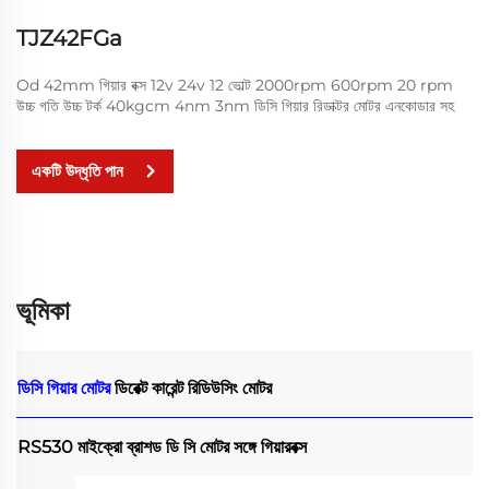
TJZ42FGa
Od 42mm গিয়ার বক্স 12v 24v 12 ভোল্ট 2000rpm 600rpm 20 rpm
উচ্চ গতি উচ্চ টর্ক 40kgcm 4nm 3nm ডিসি গিয়ার রিডাক্টর মোটর এনকোডার সহ
একটি উদ্ধৃতি পান
ভূমিকা
ডিসি গিয়ার মোটর
ডিরেক্ট কারেন্ট রিডিউসিং মোটর
RS530 মাইক্রো ব্রাশড ডি সি মোটর সঙ্গে গিয়ারবক্স