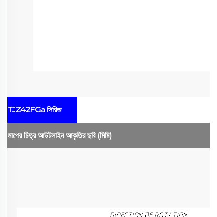
TJZ42FGa সিরিজ
মাপের চিত্র
আউটলাইন আকৃতির ছবি
(মিমি)