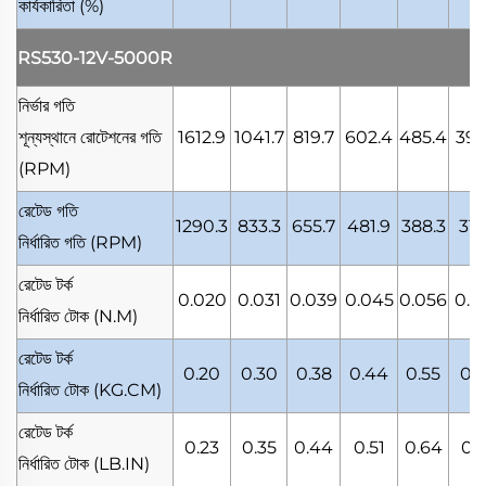
কার্যকারিতা
(%)
RS530-12V-5000R
নির্ভার গতি
শূন্যস্থানে রোটেশনের গতি
1612.9
1041.7
819.7
602.4
485.4
390
(RPM)
রেটেড গতি
1290.3
833.3
655.7
481.9
388.3
312
নির্ধারিত গতি
(RPM)
রেটেড টর্ক
0.020
0.031
0.039
0.045
0.056
0.0
নির্ধারিত টোক
(N.M)
রেটেড টর্ক
0.20
0.30
0.38
0.44
0.55
0.
নির্ধারিত টোক
(KG.CM)
রেটেড টর্ক
0.23
0.35
0.44
0.51
0.64
0.
নির্ধারিত টোক
(LB.IN)