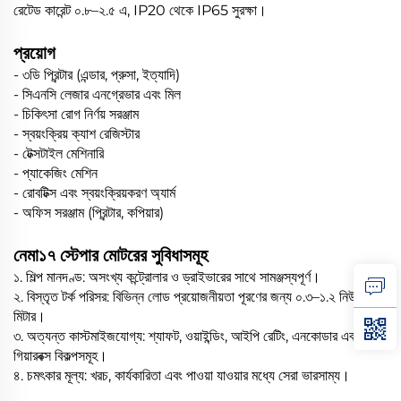
রেটেড কারেন্ট ০.৮–২.৫ এ, IP20 থেকে IP65 সুরক্ষা।
প্রয়োগ
- ৩ডি প্রিন্টার (এন্ডার, প্রুসা, ইত্যাদি)
- সিএনসি লেজার এনগ্রেভার এবং মিল
- চিকিৎসা রোগ নির্ণয় সরঞ্জাম
- স্বয়ংক্রিয় ক্যাশ রেজিস্টার
- টেক্সটাইল মেশিনারি
- প্যাকেজিং মেশিন
- রোবটিক্স এবং স্বয়ংক্রিয়করণ অ্যার্ম
- অফিস সরঞ্জাম (প্রিন্টার, কপিয়ার)
নেমা১৭ স্টেপার মোটরের সুবিধাসমূহ
১. শিল্প মানদণ্ড: অসংখ্য কন্ট্রোলার ও ড্রাইভারের সাথে সামঞ্জস্যপূর্ণ।
২. বিস্তৃত টর্ক পরিসর: বিভিন্ন লোড প্রয়োজনীয়তা পূরণের জন্য ০.৩–১.২ নিউটন-
মিটার।
৩. অত্যন্ত কাস্টমাইজযোগ্য: শ্যাফট, ওয়াইন্ডিং, আইপি রেটিং, এনকোডার এবং
গিয়ারবক্স বিকল্পসমূহ।
৪. চমৎকার মূল্য: খরচ, কার্যকারিতা এবং পাওয়া যাওয়ার মধ্যে সেরা ভারসাম্য।