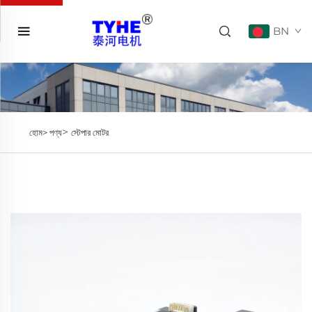
BN
>
হোম>
পণ্য
স্টেপার মোটর