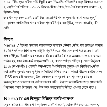
১. ৪২ মিমি ফ্রেম সাইজ, ৩ডি প্রিন্টার এবং সিএনসি মেশিনগুলির জন্য শিল্পমান মানদণ্ড
২. হোল্ডিং টর্ক পরিসর: ০.৩–০.৯ নিউটন-মিটার (মান), উচ্চ-টর্ক সংস্করণে সর্বোচ্চ ১.২
নিউটন-মিটার
৩. স্টেপ অ্যাঙ্গেল ১.৮°, ০.৯° উচ্চ-রেজোলিউশন সংস্করণের সাথে সামঞ্জস্যপূর্ণ
৪. ব্যাপক কাস্টমাইজেশনের পরিসর: শ্যাফট দৈর্ঘ্য, ওয়াইন্ডিং, কেবল, কানেক্টর, IP
রেটিং
বিবরণ
Nema17 বিশ্বের সবচেয়ে ব্যাপকভাবে ব্যবহৃত স্টেপার মোটর, যার ফ্ল্যাঞ্জের আকার
৪২ মিমি বর্গ এবং শিল্প-মানক মাউন্টিং প্যাটার্ন (৩১ মিমি হোল স্পেসিং) রয়েছে। দুই-
ধাপ হাইব্রিড ডিজাইন এর ধরনের মোটরের হোল্ডিং টর্ক ০.৩ এনএম থেকে ০.৯ এনএম
পর্যন্ত হয়, যখন উচ্চ-টর্ক সংস্করণগুলি ১.২ এনএম পর্যন্ত পৌঁছায়। স্টেপ নির্ভুলতা
±৫% (অ-সঞ্চয়ী)। মোটরটি উচ্চ-মানের নিওডিমিয়াম চুম্বক এবং প্রিসিশন-মেশিন
করা রোটার ব্যবহার করে সুস্থির কার্যকারিতা নিশ্চিত করে। আমরা ঐচ্ছিক মোটর যেমন
IP65 জলরোধী সংস্করণ, উচ্চ-তাপমাত্রা সংস্করণ, কম-শব্দ সংস্করণ এবং
অন্তর্ভুক্ত এনকোডার সহ মোটর সরবরাহ করি। উন্নত কার্যকারিতার জন্য প্ল্যানেটারি
গিয়ারবক্স, স্পার গিয়ারবক্স এবং লিড স্ক্রু অ্যাসেম্বলি মিলিয়ে নেওয়া যেতে পারে।
Nema17 এর বিস্তৃত বিভিন্ন কনফিগারেশন:
ফ্রেম সাইজ ৪২ মিমি, স্টেপ অ্যাঙ্গেল ১.৮° বা ০.৯°, হোল্ডিং টর্ক ০.৩–১.২ এনএম,