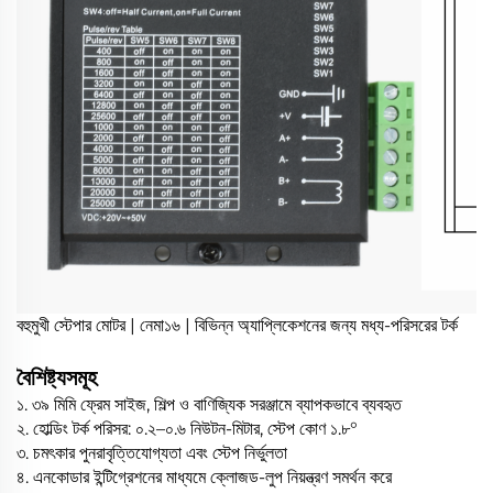
বহুমুখী স্টেপার মোটর | নেমা১৬ | বিভিন্ন অ্যাপ্লিকেশনের জন্য মধ্য-পরিসরের টর্ক
বৈশিষ্ট্যসমূহ
১. ৩৯ মিমি ফ্রেম সাইজ, শিল্প ও বাণিজ্যিক সরঞ্জামে ব্যাপকভাবে ব্যবহৃত
২. হোল্ডিং টর্ক পরিসর: ০.২–০.৬ নিউটন-মিটার, স্টেপ কোণ ১.৮°
৩. চমৎকার পুনরাবৃত্তিযোগ্যতা এবং স্টেপ নির্ভুলতা
৪. এনকোডার ইন্টিগ্রেশনের মাধ্যমে ক্লোজড-লুপ নিয়ন্ত্রণ সমর্থন করে