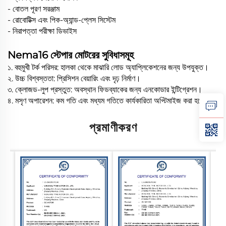
- বোতল পূরণ সরঞ্জাম
- রোবোটিক্স এবং পিক-অ্যান্ড-প্লেস সিস্টেম
- নিরাপত্তা পরীক্ষা ডিভাইস
Nema16 স্টেপার মোটরের সুবিধাসমূহ
১. বহুমুখী টর্ক পরিসর: হালকা থেকে মাঝারি লোড অ্যাপ্লিকেশনের জন্য উপযুক্ত।
২. উচ্চ বিশ্বস্ততা: প্রিসিশন বেয়ারিং এবং দৃঢ় নির্মাণ।
৩. ক্লোজড-লুপ প্রস্তুত: অবস্থান ফিডব্যাকের জন্য এনকোডার ইন্টিগ্রেশন।
৪. মসৃণ অপারেশন: কম গতি এবং মধ্যম গতিতে কার্যকারিতা অপ্টিমাইজ করা হয়েছে।
প্রমাণীকরণ