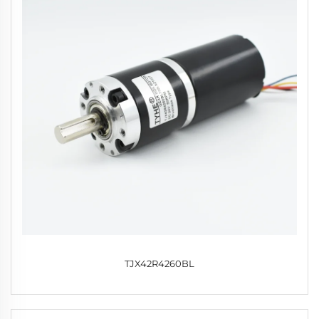
TJX42R4260BL