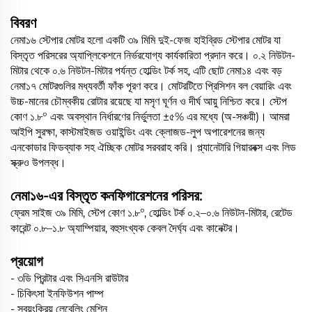
বিবরণ
নেমা১৬ স্টেপার মোটর হলো একটি ৩৯ মিমি দুই-ফেজ হাইব্রিড স্টেপার মোটর যা
বিস্তৃত পরিসরের অ্যাপ্লিকেশনে নির্ভরযোগ্য কার্যকারিতা প্রদান করে। ০.২ নিউটন-
মিটার থেকে ০.৬ নিউটন-মিটার পর্যন্ত হোল্ডিং টর্ক সহ, এটি ছোট নেমা১৪ এবং বড়
নেমা১৭ মোটরগুলির মধ্যবর্তী ফাঁক পূরণ করে। মোটরটিতে প্রিসিশন বল বেয়ারিং এবং
উচ্চ-মানের চৌম্বকীয় রোটার রয়েছে যা মসৃণ ঘূর্ণন ও দীর্ঘ আয়ু নিশ্চিত করে। স্টেপ
কোণ ১.৮° এবং অবস্থান নির্ধারণের নির্ভুলতা ±৫% এর মধ্যে (অ-সঞ্চয়ী)। আমরা
আইপি সুরক্ষা, কাস্টমাইজড ওয়াইন্ডিং এবং ক্লোজড-লুপ অপারেশনের জন্য
এনকোডার ফিডব্যাক সহ ঐচ্ছিক মোটর সরবরাহ করি। প্ল্যানেটারি গিয়ারবক্স এবং লিড
স্ক্রুও উপলব্ধ।
নেমা১৬-এর বিস্তৃত কনফিগারেশনের পরিসর:
ফ্রেম সাইজ ৩৯ মিমি, স্টেপ কোণ ১.৮°, হোল্ডিং টর্ক ০.২–০.৬ নিউটন-মিটার, রেটেড
কারেন্ট ০.৮–১.৮ অ্যাম্পিয়ার, বহুসংখ্যক কেবল দৈর্ঘ্য এবং কানেক্টর।
প্রয়োগ
- ৩ডি প্রিন্টার এবং সিএনসি রাউটার
- চিকিৎসা ইনফিউশন পাম্প
- স্বয়ংক্রিয় লেবেলিং মেশিন