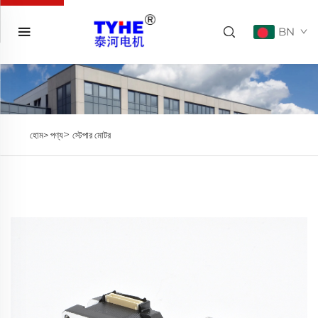
BN
>
হোম>
পণ্য
স্টেপার মোটর