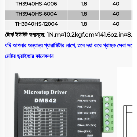
TH3940HS-4006
1.8
40
TH3940HS-6004
1.8
40
TH3940HS-12004
1.8
40
টোর্ক ইউনিট রূপান্তর: 1N.m≈10.2kgf.cm≈141.6oz.in≈8.8
যদি আপনার অন্যান্য প্যারামিটার লাগে, তবে দয়া করে গ্রাহক সেবা সঙ্
মোটর ড্রাইভার কানেকশন