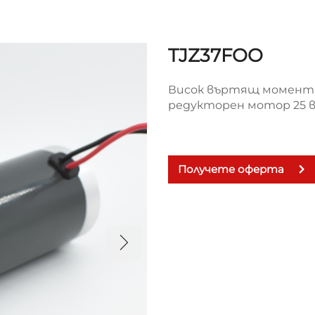
TJZ37FOO
Висок въртящ момент 
редукторен мотор 25 в
Получете оферта