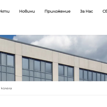
укти
Новини
Приложение
За Нас
С
 колела