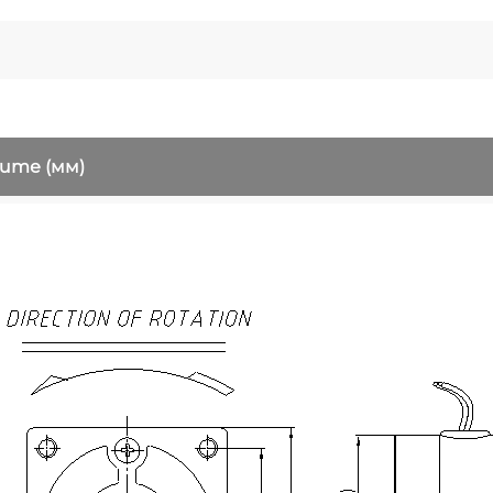
рите
(мм)