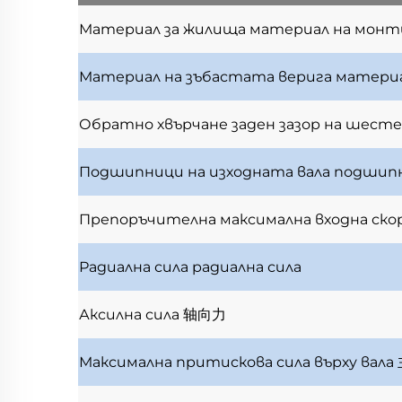
Материал за жилища
материал на монт
Материал на зъбастата верига
материа
Обратно хвърчане
заден зазор на шест
Подшипници на изходната вала
подшипн
Препоръчителна максимална входна ск
Радиална сила
радиална сила
Аксилна сила
轴向力
Максимална притискова сила върху вала