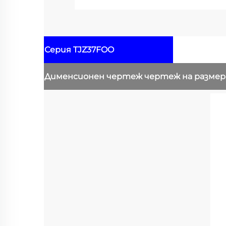
Серия TJZ37FOO
Дименсионен чертеж
чертеж на разме