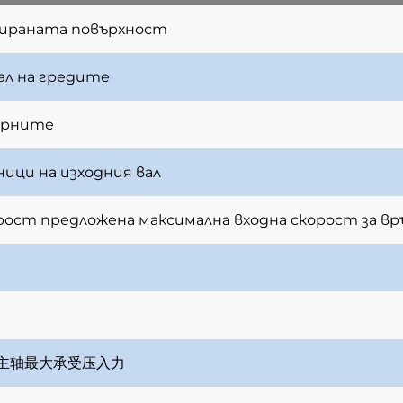
ираната повърхност
л на гредите
ерните
ици на изходния вал
орост
предложена максимална входна скорост за в
主轴最大承受压入力