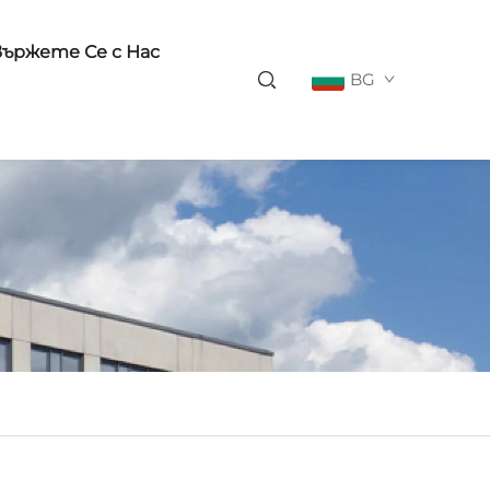
вържете Се с Нас
BG