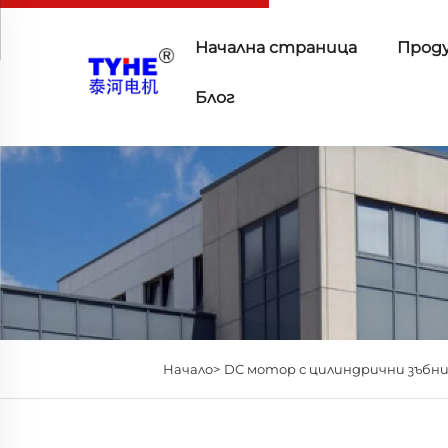
Начална страница
Прод
Блог
Начало>
DC мотор с цилиндрични зъбни