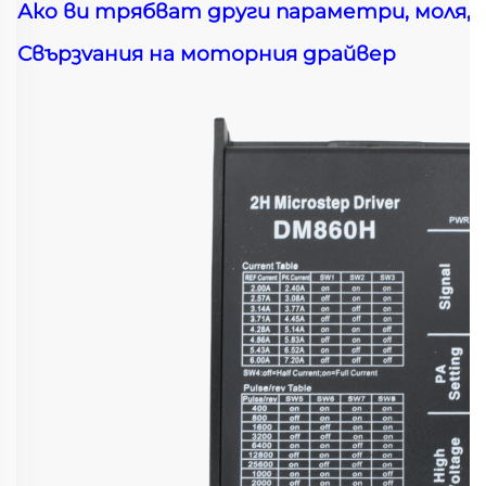
Ако ви трябват други параметри, моля, 
Свързvания на моторния драйвер