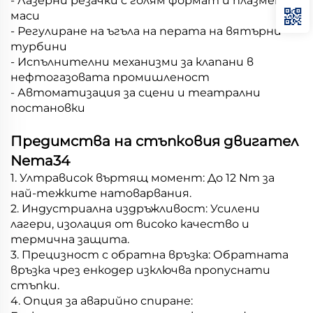
- Лазерни резачки с голям формат и плазмени
маси
- Регулиране на ъгъла на перата на вятърни
турбини
- Испълнителни механизми за клапани в
нефтогазовата промишленост
- Автоматизация за сцени и театрални
постановки
Предимства на стъпковия двигател
Nema34
1. Ултрависок въртящ момент: До 12 Nm за
най-тежките натоварвания.
2. Индустриална издръжливост: Усилени
лагери, изолация от високо качество и
термична защита.
3. Прецизност с обратна връзка: Обратната
връзка чрез енкодер изключва пропуснати
стъпки.
4. Опция за аварийно спиране: