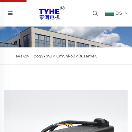
BG
>
Начало>
Продукти
Стъпков двигател