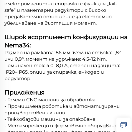
електромагнитни спирачки с функция „fail-
safe“ и планетарни редуктори с високо
предавателно отношение за екстремно
увеличаване на въртящия момент.
Широк асортимент конфигурации на
Nema34:
Размер на рамката: 86 мм, ъгъл на стъпка: 1,8°
или 0,9°, момент на удръжане: 4,5–12 Nm,
номинален ток: 4,0–8,0 A, степен на защита:
IP20–IP65, опции за спирачка, енкодер и
редуктор.
Приложения
- Големи CNC машини за обработка
- Промишлена роботика и автоматизирани
производствени линии
- Тежкобазови машини за опаковане
- Металорежещо и формовъчно оборудване