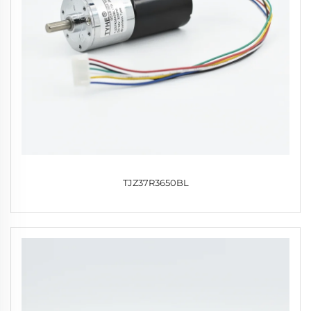
TJZ37R3650BL