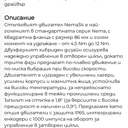
драйвър
Описание
Стъпковият двигател Nema34 е най-
големият в стандартната серия Nema, с
квадратна фланца с размер 86 мм и голям
момент на удръжане – от 4,5 Nm до 12 Nm.
Двухфазният хибриден дизайн осигурява
надеждно управление в отворен цикъл, докато
трите фази предлагат по-плавно движение и
по-ниска вибрация при високи скорости.
Двигателят е изграден с увеличени лагери,
усилени корпуси и магнитна жица, устойчива
на високи температури, за непрекъснато
функциониране в тежки промишлени среди.
Ъгълът на стъпка е 1,8° (за версиите с висока
прецизност е наличен и 0,9°). Предлагаме като
опция двигатели с защита IP65, интегрирани
енкодери с 1000 импулса на оборот за
управление в затворен цикъл,