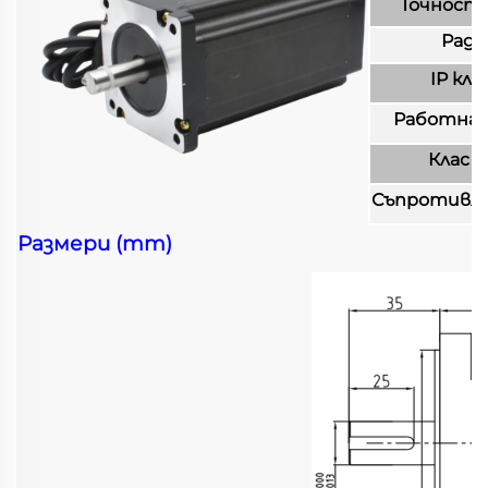
Точност
Ради
IP кл
Работна
Клас н
Съпротивле
Размери (mm)