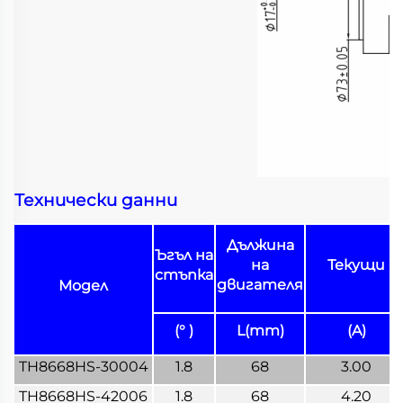
Технически данни
Дължина
Ъгъл на
на
Текущи
стъпка
двигателя
Модел
(° )
L(mm)
(A)
TH8668HS-30004
1.8
68
3.00
TH8668HS-42006
1.8
68
4.20