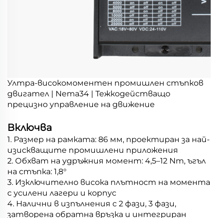
Ултра-високомоментен промишлен стъпков
двигател | Nema34 | Тежкодействащо
прецизно управление на движение
Включва
1. Размер на рамката: 86 мм, проектиран за най-
изискващите промишлени приложения
2. Обхват на удръжния момент: 4,5–12 Nm, ъгъл
на стъпка: 1,8°
3. Изключително висока плътност на момента
с усилени лагери и корпус
4. Налични в изпълнения с 2 фази, 3 фази,
затворена обратна връзка и интегриран