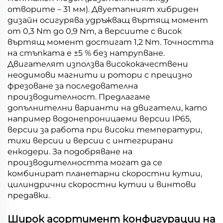
отворите – 31 мм). Двуетапният хибриден
дизайн осигурява удръжващ въртящ момент
от 0,3 Nm до 0,9 Nm, а версиите с висок
въртящ момент достигат 1,2 Nm. Точността
на стъпката е ±5 % без натрупване.
Двигателят използва висококачествени
неодимови магнити и ротори с прецизно
фрезоване за последователна
производителност. Предлагаме
допълнителни варианти на двигатели, като
например водонепроницаеми версии IP65,
версии за работа при високи температури,
тихи версии и версии с интегрирани
енкодери. За подобряване на
производителността могат да се
комбинират планетарни скоростни кутии,
цилиндрични скоростни кутии и винтови
предавки.
Широк асортимент конфигурации на