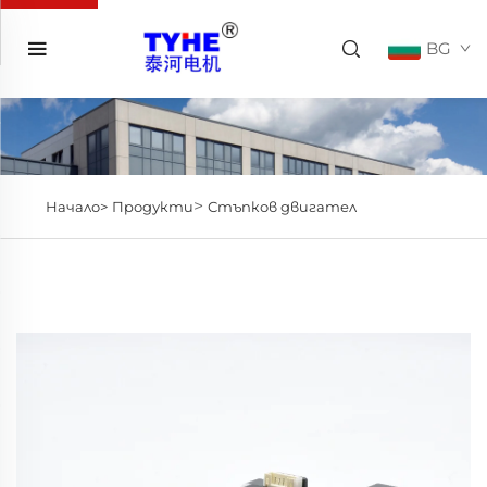
BG
>
Начало>
Продукти
Стъпков двигател