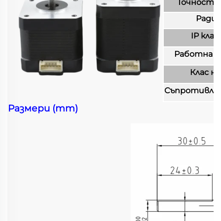
Точност 
Радиа
IP кла
Работна 
Клас н
Съпротивлен
Размери (mm)