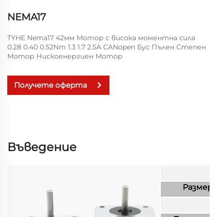
NEMA17
TYHE Nema17 42мм Мотор с висока моментна сила
0.28 0.40 0.52Nm 1.3 1.7 2.5A CANopen Бус Пълен Степен
Мотор Нискоенергиен Мотор
Получете оферта
Въведение
Размер 
Ф