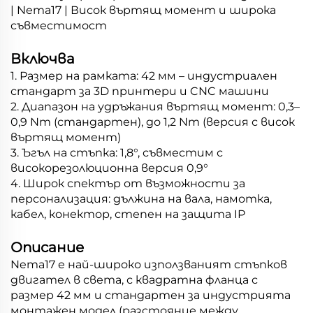
| Nema17 | Висок въртящ момент и широка
съвместимост
Включва
1. Размер на рамката: 42 мм – индустриален
стандарт за 3D принтери и CNC машини
2. Диапазон на удръжания въртящ момент: 0,3–
0,9 Nm (стандартен), до 1,2 Nm (версия с висок
въртящ момент)
3. Ъгъл на стъпка: 1,8°, съвместим с
високорезолюционна версия 0,9°
4. Широк спектър от възможности за
персонализация: дължина на вала, намотка,
кабел, конектор, степен на защита IP
Описание
Nema17 е най-широко използваният стъпков
двигател в света, с квадратна фланца с
размер 42 мм и стандартен за индустрията
монтажен модел (разстояние между