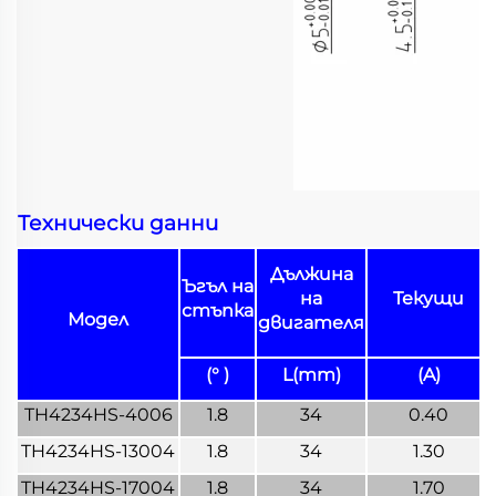
Технически данни
Дължина
Ъгъл на
на
Текущи
стъпка
Модел
двигателя
(° )
L(mm)
(A)
TH4234HS-4006
1.8
34
0.40
TH4234HS-13004
1.8
34
1.30
TH4234HS-17004
1.8
34
1.70