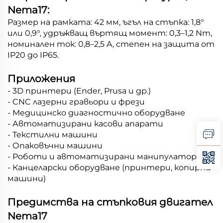
Nema17:
Размер на рамката: 42 мм, ъгъл на стъпка: 1,8°
или 0,9°, удръжващ въртящ момент: 0,3–1,2 Nm,
номинален ток: 0,8–2,5 A, степен на защита от
IP20 до IP65.
Приложения
- 3D принтери (Ender, Prusa и др.)
- CNC лазерни гравьори и фрези
- Медицинско диагностично оборудване
- Автоматизирани касови апарати
- Текстилни машини
- Опаковъчни машини
- Роботи и автоматизирани манипулатори
- Канцеларски оборудване (принтери, копирни
машини)
Предимства на стъпковия двигател
Nema17