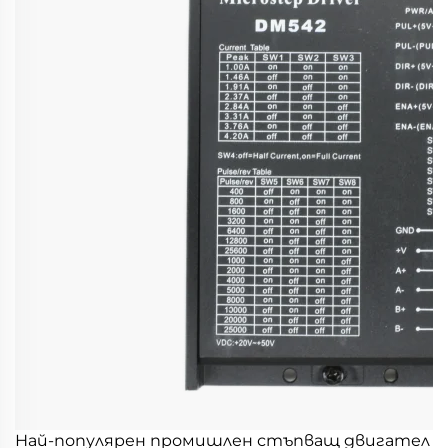
Най-популярен промишлен стъпващ двигател