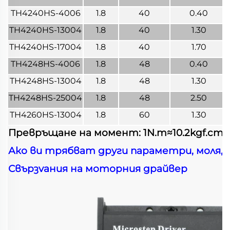
TH4240HS-4006
1.8
40
0.40
TH4240HS-13004
1.8
40
1.30
TH4240HS-17004
1.8
40
1.70
TH4248HS-4006
1.8
48
0.40
TH4248HS-13004
1.8
48
1.30
TH4248HS-25004
1.8
48
2.50
TH4260HS-13004
1.8
60
1.30
Превръщане на момент: 1N.m≈10.2kgf.cm≈141
Ако ви трябват други параметри, моля, 
Свързvания на моторния драйвер