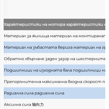
Характеристики на мотора
характеристики н
Материал за жилища
материал на монтираната
Материал на зъбастата верига
материал на гр
Обратно хвърчане
заден зазор на шестерните
Подшипници на изходната вала
подшипници на и
Препоръчителна максимална входна скорост
пр
Радиална сила
радиална сила
Аксилна сила
轴向力