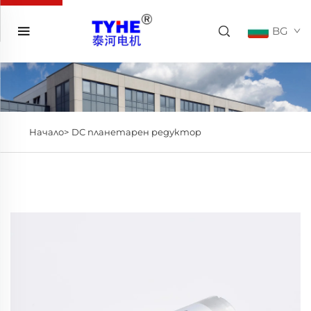
BG
Начало>
DC планетарен редуктор