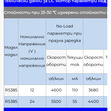
Технически данни за DC мотор
параметри на直
Стойности при 25-30
℃
измерени стойности п
No-Load
параметри при
Номинално
празна заредка
Напрежение
Модел
（
V
）
модел
Скорост
Текущи
Скорост
Те
номинално
обороти
ток
обороти
напрежение
об/мин
мА
об/мин
RS385
12
4600
110
3680
RS385
24
5500
55
4400