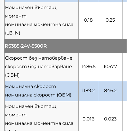
Номинален въртящ
момент
0.18
0.25
номинална моментна сила
(LB.IN)
RS385-24V-5500R
Скорост без натоварване
скорост без натоварване
1486.5
1057.7
4
(OБМ)
Номинална скорост
1189.2
846.2
3
номинална скорост
(OБМ)
Номинален въртящ
момент
0.016
0.023
0
номинална моментна сила