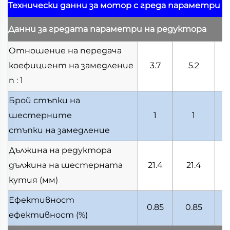
Технически данни за мотор с греда
параметри н
Данни за гредата
параметри на редуктора
Отношение на передача
коефициент на замедление
3.7
5.2
n : 1
Брой стъпки на
шестерните
1
1
стъпки на замедление
Дължина на редуктора
дължина на шестерната
21.4
21.4
кутия
(мм)
Ефективност
0.85
0.85
ефективност
(%)