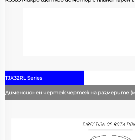
TJX32RL Series
Дименсионен чертеж
чертеж на размерите
(мм