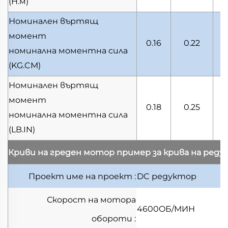
(Н.м)
Номинален въртящ
момент
0.16
0.22
номинална моментна сила
(KG.CM)
Номинален въртящ
момент
0.18
0.25
номинална моментна сила
(LB.IN)
Криви на греден мотор
пример за крива на ред
Проект
име на проект
:
DC редуктор
Скорост на мотора
4600OБ/МИН
обороти
: