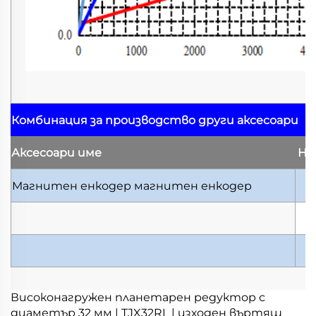
Комбинация за производство
други аксесоари
Аксесоари
име
На
Магнитен енкодер
магнитен енкодер
Високонагружен планетарен редуктор с
диаметър 32 мм | TJX32RL | изходен въртящ