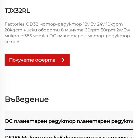
TJX32RL
Factories OD32 мотор-редуктор 12v 3v 24v 10kgcm
20kgcm ниски обороти в минута 60rpm 50rpm 2w 3w
микро rs385 четка DC планетарен мотор-редуктор
ce rohs
Получете оферта
Въведение
DC планетарен редуктор
планетарен редуктор
RS385 Микро щетков dc мотор с планетарен ги