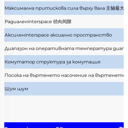
Максимална притискова сила върху вала
主轴最大
Радиаленinterspace
径向间隙
Аксиленinterspace
аксиално пространство
Диапазон на оперативната температура
диапа
Комутатор
структура за комутация
Посока на въртенето
насочение на въртенето
Шум
шум