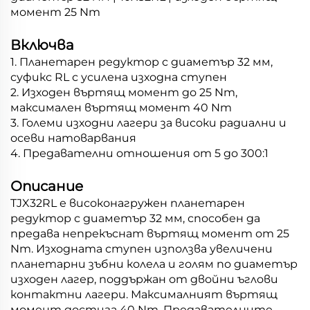
момент 25 Nm
Включва
1. Планетарен редуктор с диаметър 32 мм,
суфикс RL с усилена изходна ступен
2. Изходен въртящ момент до 25 Nm,
максимален въртящ момент 40 Nm
3. Големи изходни лагери за високи радиални и
осеви натоварвания
4. Предавателни отношения от 5 до 300:1
Описание
TJX32RL е високонагружен планетарен
редуктор с диаметър 32 мм, способен да
предава непрекъснат въртящ момент от 25
Nm. Изходната ступен използва увеличени
планетарни зъбни колела и голям по диаметър
изходен лагер, поддържан от двойни ъглови
контактни лагери. Максималният въртящ
момент достига 40 Nm. Предавателните