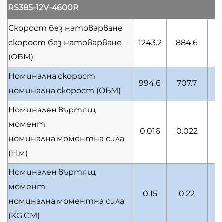
RS385-12V-4600R
Скорост без натоварване
скорост без натоварване
1243.2
884.6
3
(OБМ)
Номинална скорост
994.6
707.7
2
номинална скорост
(OБМ)
Номинален въртящ
момент
0.016
0.022
0
номинална моментна сила
(Н.м)
Номинален въртящ
момент
0.15
0.22
номинална моментна сила
(KG.CM)