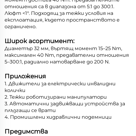
отношения са в диапазона от 5:1 до 300:1.
Люфт <1°. Подходящ за тежки условия на
експлоатация, където пространството е
ограничено.
Широк асортимент:
Диаметър 32 мм, въртящ момент 15–25 Nm,
максимален 40 Nm, предавателни отношения
5–300:1, радиално натоварване до 200 N.
Приложения
1. Движители за електрически инвалидни
колички
2. Тежки роботизирани манипулатори
3. Автоматични задвижващи устройства за
плъзгащи се врати
4. Промишлени хидравлични подемници
Предимства