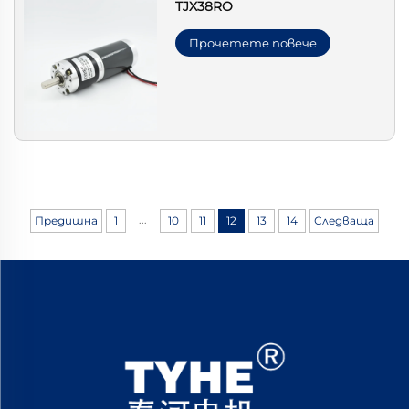
TJX38RO
Прочетете повече
...
Предишна
1
10
11
12
13
14
Следваща