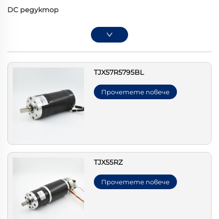
DC редуктор
TJX57R5795BL
Прочетете повече
TJX55RZ
Прочетете повече