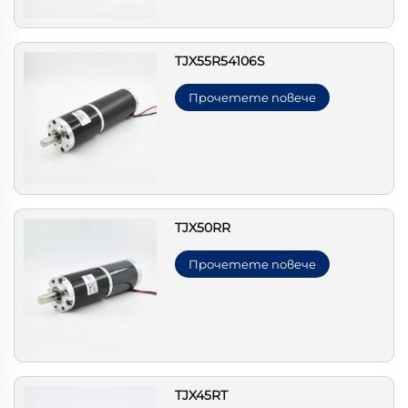
TJX55R54106S
Прочетете повече
TJX50RR
Прочетете повече
TJX45RT