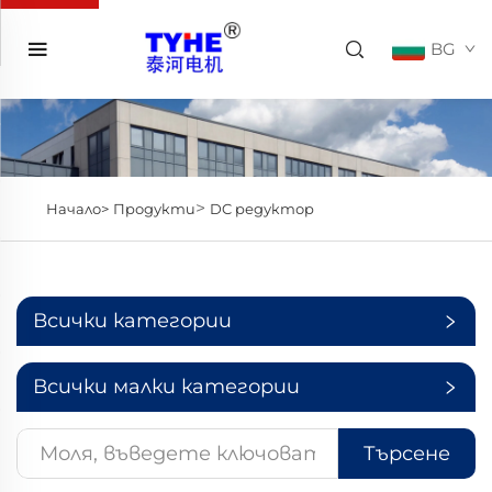
BG
>
Начало>
Продукти
DC редуктор
Всички категории
Всички малки категории
Търсене