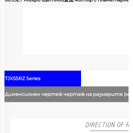
TJX55RZ Series
Дименсионен чертеж
чертеж на размерите
(мм