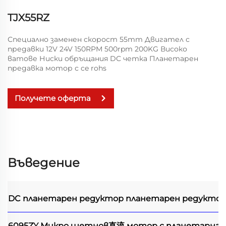
TJX55RZ
Специално заменен скорост 55mm Двигател с
предавки 12V 24V 150RPM 500rpm 200KG Високо
ватове Ниски обръщания DC четка Планетарен
предавка мотор с ce rohs
Получете оферта
Въведение
DC планетарен редуктор
планетарен редуктор
6095ZY Микро щетнов直流 мотор с планетарна 