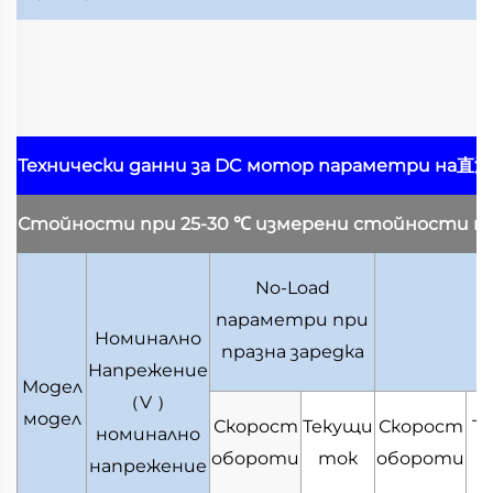
Технически данни за DC мотор
параметри на直
Стойности при 25-30
℃
измерени стойности п
No-Load
параметри при
Номинално
празна заредка
Напрежение
Модел
（
V
）
модел
Скорост
Текущи
Скорост
Т
номинално
обороти
ток
обороти
напрежение