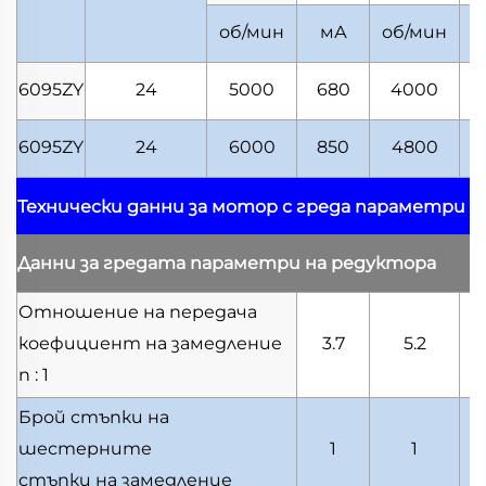
об/мин
мА
об/мин
6095ZY
24
5000
680
4000
6095ZY
24
6000
850
4800
Технически данни за мотор с греда
параметри н
Данни за гредата
параметри на редуктора
Отношение на передача
коефициент на замедление
3.7
5.2
n : 1
Брой стъпки на
шестерните
1
1
стъпки на замедление