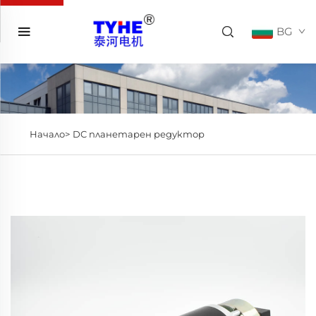
BG
Начало>
DC планетарен редуктор