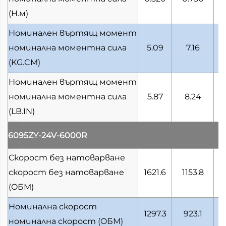
(Н.м)
Номинален въртящ момент
номинална моментна сила
5.09
7.16
(KG.CM)
Номинален въртящ момент
номинална моментна сила
5.87
8.24
(LB.IN)
6095ZY-24V-6000R
Скорост без натоварване
скорост без натоварване
1621.6
1153.8
4
(OБМ)
Номинална скорост
1297.3
923.1
3
номинална скорост
(OБМ)