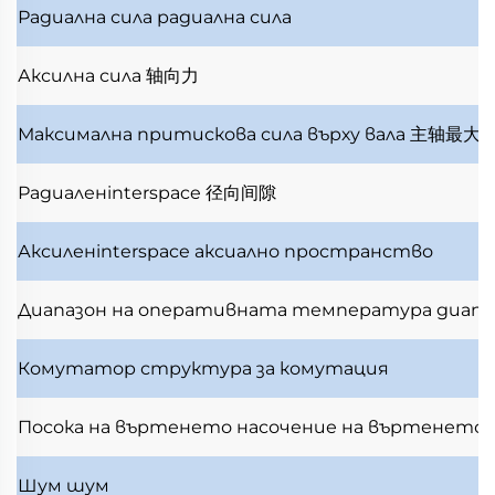
Радиална сила
радиална сила
Аксилна сила
轴向力
Максимална притискова сила върху вала
主轴最大
Радиаленinterspace
径向间隙
Аксиленinterspace
аксиално пространство
Диапазон на оперативната температура
диапа
Комутатор
структура за комутация
Посока на въртенето
насочение на въртенето
Шум
шум