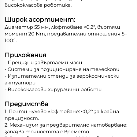
висококласова роботика.
Широк асортимент:
Диаметър 55 мм, люфтоване <0,2°, въртящ
момент 20 Nm, предавателни отношения 5–
100:1.
Приложения
- Прецизни завъртаеми маси
- Системи за позициониране на телескопи
- Изпитателни стенди за аерокосмически
актуатори
- Висококласови хирургични роботи
Предимства
1. Почти нулево люфтоване: <0,2° за крайна
прецизност.
2. Механизъм за предварително натоварване:
запазва точността с времето.