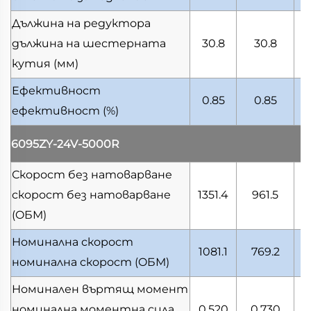
Дължина на редуктора
дължина на шестерната
30.8
30.8
кутия
(мм)
Ефективност
0.85
0.85
ефективност
(%)
6095ZY-24V-5000R
Скорост без натоварване
скорост без натоварване
1351.4
961.5
3
(OБМ)
Номинална скорост
1081.1
769.2
2
номинална скорост
(OБМ)
Номинален въртящ момент
номинална моментна сила
0.520
0.730