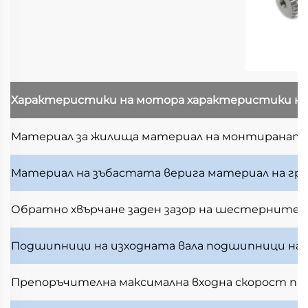
Характеристики на мотора
характеристики н
Материал за жилища
материал на монтираната
Материал на зъбастата верига
материал на гр
Обратно хвърчане
заден зазор на шестерните
Подшипници на изходната вала
подшипници на и
Препоръчителна максимална входна скорост
пр