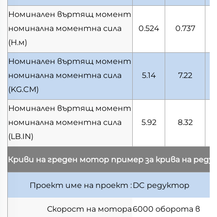
Номинален въртящ момент
номинална моментна сила
0.524
0.737
(Н.м)
Номинален въртящ момент
номинална моментна сила
5.14
7.22
(KG.CM)
Номинален въртящ момент
номинална моментна сила
5.92
8.32
(LB.IN)
Криви на греден мотор
пример за крива на ред
Проект
име на проект
:
DC редуктор
Скорост на мотора
6000 оборота в