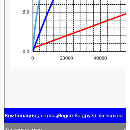
Комбинация за производство
други аксесоари
Аксесоари
име
На