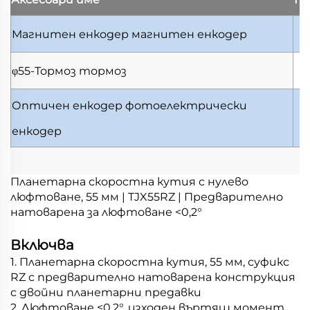
Магнитен енкодер
магнитен енкодер
φ55-Тормоз
тормоз
Оптичен енкодер
фотоелектрически
енкодер
Планетарна скоростна кутия с нулево
люфтоване, 55 мм | TJX55RZ | Предварително
натоварена за люфтоване <0,2°
Включва
1. Планетарна скоростна кутия, 55 мм, суфикс
RZ с предварително натоварена конструкция
с двойни планетарни предавки
2. Люфтоване ≤0,2°, изходен въртящ момент