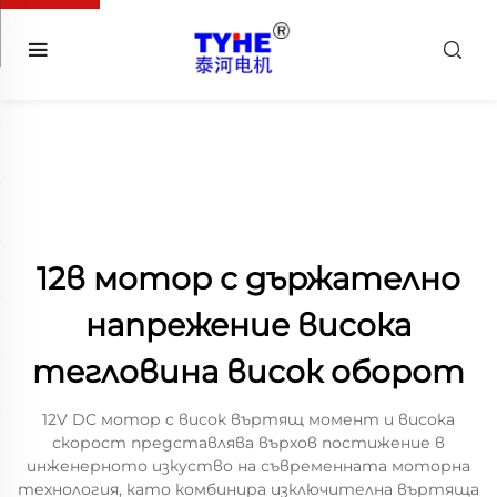
12в мотор с държателно
напрежение висока
тегловина висок оборот
12V DC мотор с висок въртящ момент и висока
скорост представлява върхов постижение в
инженерното изкуство на съвременната моторна
технология, като комбинира изключителна въртяща