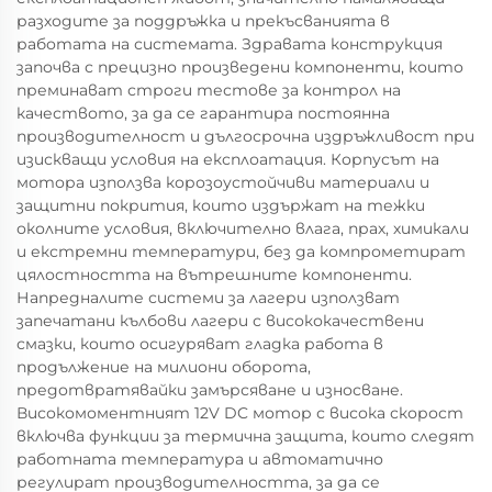
разходите за поддръжка и прекъсванията в
работата на системата. Здравата конструкция
започва с прецизно произведени компоненти, които
преминават строги тестове за контрол на
качеството, за да се гарантира постоянна
производителност и дългосрочна издръжливост при
изискващи условия на експлоатация. Корпусът на
мотора използва корозоустойчиви материали и
защитни покрития, които издържат на тежки
околните условия, включително влага, прах, химикали
и екстремни температури, без да компрометират
цялостността на вътрешните компоненти.
Напредналите системи за лагери използват
запечатани кълбови лагери с висококачествени
смазки, които осигуряват гладка работа в
продължение на милиони оборота,
предотвратявайки замърсяване и износване.
Високомоментният 12V DC мотор с висока скорост
включва функции за термична защита, които следят
работната температура и автоматично
регулират производителността, за да се