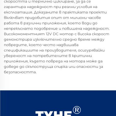
скоростта и термично циклиране, за да се
гарантира надеждност при реални условия на
експлоатация. Доказаните в практиката проекти
включват придобития опит от милиони часове
работа в различни приложения, което води до
непрекъснато подобрение и повишена надеждност.
Високомоментният 12V DC мотор с висока скорост
демонстрира изключително средно време между
повредите, което често надвишава
спецификациите на производителя, осигурявайки
увереност на потребителите в критични
приложения, където повреда на мотора може да
доведе до скъпоструща спирка или опасности за
безопасността.