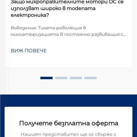
Защо микроправителните мотори DC се
използват широко в modenата
електроника?
Въведение: Тихата революция в
миниатюризацията В постоянно развиващия се
свят на съвременната електроника,
микромоторите с постоянен ток се
ВИЖ ПОВЕЧЕ
превръщат в незаменими компоненти, които
задвижват ежедневните ни технологични
взаимодействия. От леката вибрация в...
Получете безплатна оферта
Нашият представител ще се свърже с