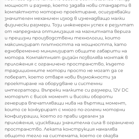
мощност и размер, което задава нови стандарти в
компактното моторно проектиране, осигурявайки
значителен механичен изход в изненадващо малки
физически размери. Този инженерен успех е резултат
от напреднала оптимизация на магнитната верига
и прецизни производствени технологии, които
максимизират плътността на мощността, като
едновременно минимизират общите габарити на
мотора. Компактният дизайн позволява монтаж в
приложения с ограничено пространство, където
традиционните мотори просто не могат да се
поберат, което отваря нови възможности за
проектиране на оборудване и системни
интегратори. Въпреки малките си размери, 12V DC
моторът с висок момент и високи обороти
генерира впечатляващи нива на въртящ момент,
които се конкурират с много по-големи моторни
конфигурации, което го прави идеален за
приложения, изискващи значителна сила в ограничено
пространство. Леката конструкция намалява
общото тегло на системата, което се оказва