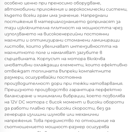
особено ценно при преносимо оборудване,
автомобилни приложения и аерокосмически системи,
където всеки грам има значение. Напреднали
постижения в материалознанието допринасят за
тази изключителна плътност на мощността чрез
използването на високоенергийни постоянни
магнити и оптимизирани стоманени ламиниращи
листове, които увеличават интензивността на
магнитното поле и намаляват загубите в
сърцевината. Корпусът на мотора включва
иновативни охлаждащи елементи, които ефективно
отвеждат топлината въпреки компактните
размери, осигурявайки постоянна
производителност дори при тежки натоварвания.
Прецизното производство гарантира перфектно
балансиране и минимални вибрации, което позволява
на 12V DC мотора с висок момент и високи обороти
да работи плавно при високи скорости, без да
генерира излишни шумове или механични
напрежения. Това предимство по отношение на
съотношението мощност-размер осигурява