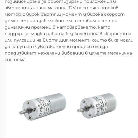
позициониране за роботизирани приложения и
автоматизирани машини. 12V постояннотоков
мотор с висок въртящ момент и висока скорост
демонстрира забележителна стабилност при
динамични промени в натоварването, като
поддържа гладка работа без колебания в скоростта
или пулсации на въртящия момент, които биха могли
да нарушат чувствителни процеси или да
предизвикат нежелани вибрации в цялата механична
система.