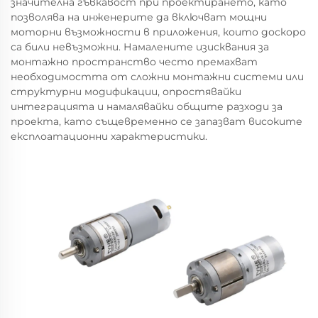
значителна гъвкавост при проектирането, като
позволява на инженерите да включват мощни
моторни възможности в приложения, които доскоро
са били невъзможни. Намалените изисквания за
монтажно пространство често премахват
необходимостта от сложни монтажни системи или
структурни модификации, опростявайки
интеграцията и намалявайки общите разходи за
проекта, като същевременно се запазват високите
експлоатационни характеристики.