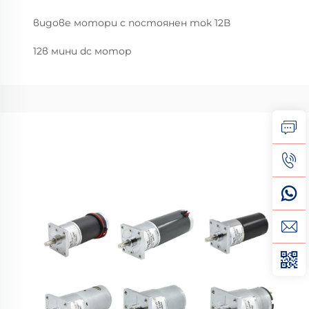
видове мотори с постоянен ток 12В
12в мини dc мотор