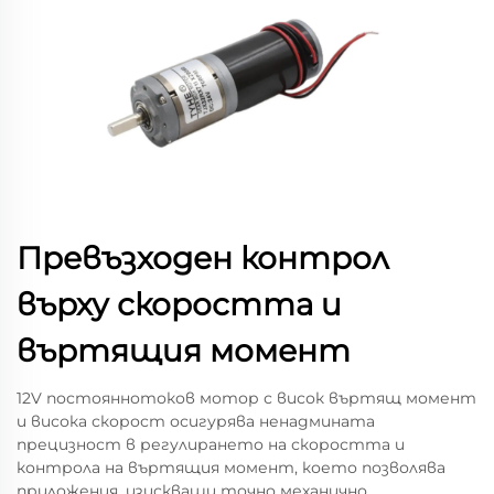
Превъзходен контрол
върху скоростта и
въртящия момент
12V постояннотоков мотор с висок въртящ момент
и висока скорост осигурява ненадмината
прецизност в регулирането на скоростта и
контрола на въртящия момент, което позволява
приложения, изискващи точно механично