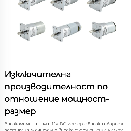
Изключителна
производителност по
отношение мощност-
размер
Високомоментният 12V DC мотор с високи обороти
постига изключително високо съотношение между