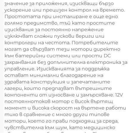
значение за приложения, изискващи бързо
ускорение или прецизен контрол на времето.
Простотата при инсталиране е още едно
голямо предимство, тъй като простите
изисквания за постоянно напрежение
изключват сложни пускови вериги или
контролери на честота. Потребителите
могат да свързват тези мотори директно
към батерийни системи или прости DC
захранвания без допълнителна електроника за
управление. Изискванията за поддръжка
остават минимални благодарение на
здравата конструкция и запечатаните
лагери, които предпазват вътрешните
компоненти от износване и замърсяване. 12V
постояннотоков мотор с висок въртящ
момент и висока скорост на въртене работи
тихо в сравнение с много други типове
мотори, което го прави подходящ за среда,
чувствителна към шум, като медицинско