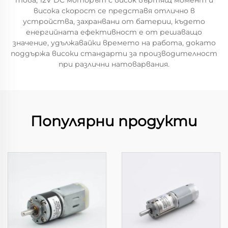
това, 12V DC моторът с висок въртящ момент и
висока скорост се представя отлично в
устройства, захранвани от батерии, където
енергийната ефективност е от решаващо
значение, удължавайки времето на работа, докато
поддържа високи стандарти за производителност
при различни натоварвания.
Популярни продукти