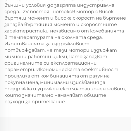
външни условия до загрята индустриална
среда. 12V постояннотоков мотор с висок
въртящ момент и висока скорост на въртене
запазва въртящия момент и скоростните
характеристики независимо от колебанията
в температурата на околната среда.
Изпитванията за издръжливост
потвърждават, че тези мотори издържат
милиони работни цикли, като запазват
оригиналните си експлоатационни
параметри. Икономическата ефективност
произлиза от комбинацията от разумна
покупна цена, минимални изисквания за
поддръжка и удължен експлоатационен живот,
които значително намаляват общите
разходи за притежание.