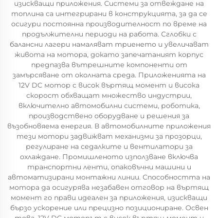
изискващи приложения. Системи за отвеждане на
топлина са интегрирани в конструкцията, за да се
осигури постоянна производителност по време на
продължителни периоди на работа. Сглобки с
балансни лагери намаляват триенето и увеличават
живота на мотора, докато запечатаният корпус
предпазва вътрешните компоненти от
замърсяване от околната среда. Приложенията на
12V DC мотор с висок въртящ момент и висока
скорост обхващат множество индустрии,
включително автомобилни системи, роботика,
производствено оборудване и решения за
възобновяема енергия. В автомобилните приложения
тези мотори задвижват механизми за прозорци,
регулиране на седалките и вентилатори за
охлаждане. Промишленото използване включва
транспортни ленти, опаковъчни машини и
автоматизирани монтажни линии. Способността на
мотора да осигурява незабавен отговор на въртящ
момент го прави идеален за приложения, изискващи
бързо ускорение или прецизно позициониране. Освен