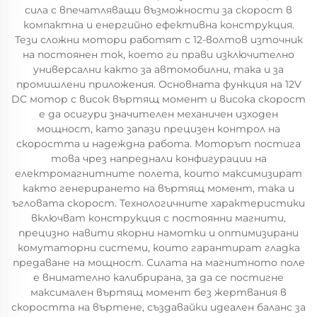
сила с впечатляващи възможности за скорост в
компактна и енергийно ефективна конструкция.
Тези сложни мотори работят с 12-волтов източник
на постоянен ток, което ги прави изключително
универсални както за автомобилни, така и за
промишлени приложения. Основната функция на 12V
DC мотор с висок въртящ момент и висока скорост
е да осигури значителен механичен изходен
мощност, като запази прецизен контрол на
скоростта и надеждна работа. Моторът постига
това чрез напреднали конфигурации на
електромагнитните полета, които максимизират
както генерирането на въртящ момент, така и
ъгловата скорост. Технологичните характеристики
включват конструкция с постоянни магнити,
прецизно навити якорни намотки и оптимизирани
комутаторни системи, които гарантират гладка
предаване на мощност. Силата на магнитното поле
е внимателно калибрирана, за да се постигне
максимален въртящ момент без жертвания в
скоростта на въртене, създавайки идеален баланс за