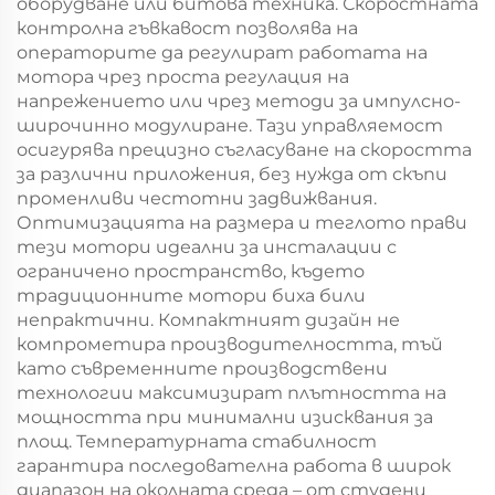
оборудване или битова техника. Скоростната
контролна гъвкавост позволява на
операторите да регулират работата на
мотора чрез проста регулация на
напрежението или чрез методи за импулсно-
широчинно модулиране. Тази управляемост
осигурява прецизно съгласуване на скоростта
за различни приложения, без нужда от скъпи
променливи честотни задвижвания.
Оптимизацията на размера и теглото прави
тези мотори идеални за инсталации с
ограничено пространство, където
традиционните мотори биха били
непрактични. Компактният дизайн не
компрометира производителността, тъй
като съвременните производствени
технологии максимизират плътността на
мощността при минимални изисквания за
площ. Температурната стабилност
гарантира последователна работа в широк
диапазон на околната среда – от студени