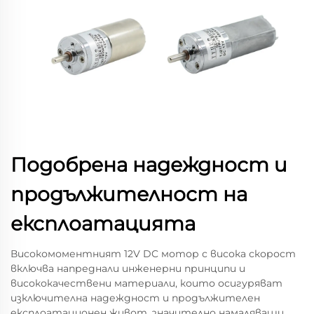
Подобрена надеждност и
продължителност на
експлоатацията
Високомоментният 12V DC мотор с висока скорост
включва напреднали инженерни принципи и
висококачествени материали, които осигуряват
изключителна надеждност и продължителен
експлоатационен живот, значително намаляващи