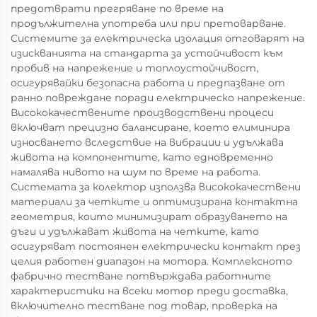
предотврати прегряване по време на
продължителна употреба или при претоварване.
Системите за електрическа изолация отговарят на
изискванията на стандарта за устойчивост към
пробив на напрежение и топлоустойчивост,
осигурявайки безопасна работа и предпазване от
ранно повреждане поради електрическо напрежение.
Висококачествените производствени процеси
включват прецизно балансиране, което елиминира
износването вследствие на вибрации и удължава
живота на компонентите, като едновременно
намалява нивото на шум по време на работа.
Системата за колектор използва висококачествени
материали за четките и оптимизирана контактна
геометрия, които минимизират образуването на
дъги и удължават живота на четките, като
осигуряват постоянен електрически контакт през
целия работен диапазон на мотора. Комплексното
фабрично тестване потвърждава работните
характеристики на всеки мотор преди доставка,
включително тестване под товар, проверка на