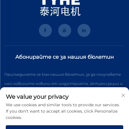
Абонирайте се за нашия бюлетин
Присъединете се към нашия бюлетин, за да получавате
най-новините новини от индустрията, актуализации и
анализи от нашия екип.
We value your privacy
We use cookies and similar tools to provide our services.
If you don't want to accept all cookies, click Personalize
Абонирай се
cookies.