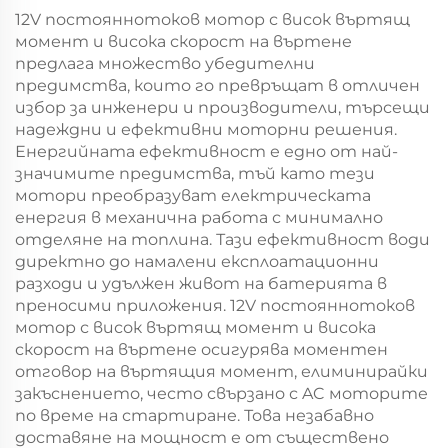
12V постояннотоков мотор с висок въртящ
момент и висока скорост на въртене
предлага множество убедителни
предимства, които го превръщат в отличен
избор за инженери и производители, търсещи
надеждни и ефективни моторни решения.
Енергийната ефективност е едно от най-
значимите предимства, тъй като тези
мотори преобразуват електрическата
енергия в механична работа с минимално
отделяне на топлина. Тази ефективност води
директно до намалени експлоатационни
разходи и удължен живот на батерията в
преносими приложения. 12V постояннотоков
мотор с висок въртящ момент и висока
скорост на въртене осигурява моментен
отговор на въртящия момент, елиминирайки
закъснението, често свързано с AC моторите
по време на стартиране. Това незабавно
доставяне на мощност е от съществено