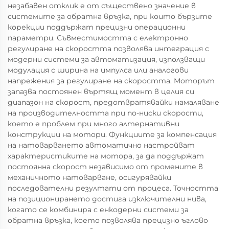
незабавен отклик е от съществено значение в
системите за обратна връзка, при които бързите
корекции поддържат прецизни операционни
параметри. Съвместимостта с електронно
регулиране на скоростта позволява интеграция с
модерни системи за автоматизация, използващи
модулация с ширина на импулса или аналогови
напрежения за регулиране на скоростта. Моторът
запазва постоянен въртящ момент в целия си
диапазон на скорост, предотвратявайки намаляване
на производителността при по-ниски скорости,
което е проблем при много алтернативни
конструкции на мотори. Функциите за компенсация
на натоварването автоматично настройват
характеристиките на мотора, за да поддържат
постоянна скорост независимо от промените в
механичното натоварване, осигурявайки
последователни резултати от процеса. Точността
на позиционирането достига изключителни нива,
когато се комбинира с енкодерни системи за
обратна връзка, което позволява прецизно ъглово