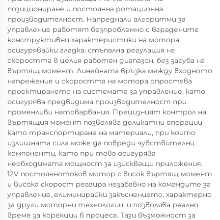
позициониране и постоянна ротационна
производителност. Напреднали алгоритми за
управление работят безпроблемно с вградените
конструктивни характеристики на мотора,
осигурявайки гладка, стъпална регулация на
скоростта в целия работен диапазон, без загуба на
въртящ момент. Линейната връзка между входното
напрежение и скоростта на мотора опростява
проектирането на системата за управление, като
осигурява предвидима производителност при
променливи натоварвания. Прецизният контрол на
въртящия момент позволява деликатни операции
като транспортиране на материали, при които
излишната сила може да повреди чувствителни
компоненти, като при това осигурява
необходимата мощност за изискващи приложения.
12V постояннотоков мотор с висок въртящ момент
и висока скорост реагира незабавно на командите за
управление, елиминирайки закъснението, характерно
за други моторни технологии, и позволява реално
време за корекции в процеса. Тази възможност за