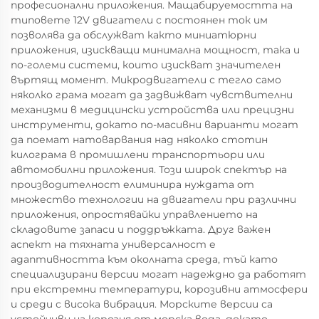
професионални приложения. Мащабируемостта на
типовете 12V двигатели с постоянен ток им
позволява да обслужват както миниатюрни
приложения, изискващи минимална мощност, така и
по-големи системи, които изискват значителен
въртящ момент. Микродвигатели с тегло само
няколко грама могат да задвижват чувствителни
механизми в медицински устройства или прецизни
инструменти, докато по-масивни варианти могат
да поемат натоварвания над няколко стотин
килограма в промишлени транспортьори или
автомобилни приложения. Този широк спектър на
производителност елиминира нуждата от
множество технологии на двигатели при различни
приложения, опростявайки управлението на
складовите запаси и поддръжката. Друг важен
аспект на тяхната универсалност е
адаптивността към околната среда, тъй като
специализирани версии могат надеждно да работят
при екстремни температури, корозивни атмосфери
и среди с висока вибрация. Морските версии са