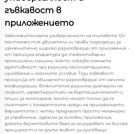
гъвкавост в
приложението
Забележителната универсалност на типовете 12V
постоянен ток двигатели ги прави подходящи за
изключително широко разнообразие от приложения –
от прецизна апаратура до тежкотоварни
промишлени машини, което показва тяхната
адаптивност при различни експлоатационни
изисквания и околните условия. Тази гъвкавост
произлиза от обширното разнообразие от налични
конфигурации, включително различни диапазони на
скорост, характеристики на въртящия момент и
опции за монтиране, които могат точно да се
съчетаят с конкретните нужди на приложението.
Вариантите с четки предлагат прости механизми
за управление, идеални за основни приложения,
докато безчетковите версии осигуряват по-висока
прецизност и по-дълъг живот за изискващи