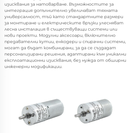
изисквания за натоварване. Възможностите за
интеграция допълнително увеличават тяхната
универсалност, тъй като стандартните размери
за монтиране и електрическите връзки улесняват
лесна инсталация в съществуващи системи или
нови проекти. Модулни аксесоари, включително
предавателни кутии, енкодери и спирачни системи,
могат да бъдат комбинирани, за да се създадат
персонализирани решения, адаптирани към уникални
експлоатационни изисквания, без нужда от обширни
инженерни модификации.