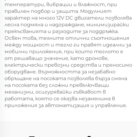
температури, вибрации и влажност, при
правилен подбор и защита. Модулният
характер на много 12V DC двигатели позволява
лесна подмяна и надграждане, минимизирайки
прекъсванията и разходите за поддръжка.
Освен това, техните отлични съотношения
между мощност и тегло ги правят идеални за
мобилни приложения, при които теглото е
от решаващо значение, като дронове,
електрически превозни средства и преносимо
оборудване. Възможността за незабавно
обръщане на посоката позволява бърза смяна
на посоката без сложни превключващи
механизми, осигурявайки гъвкавост в
работата, която се оказва незаменима в
приложения за автоматизация и управление.