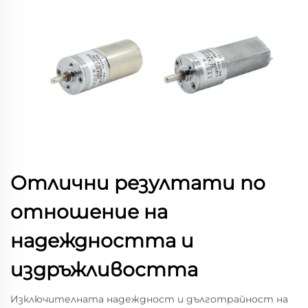
Отлични резултати по
отношение на
надеждността и
издръжливостта
Изключителната надеждност и дълготрайност на