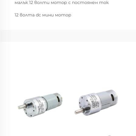
малък 12 волти мотор с постоянен ток
12 волта dc мини мотор