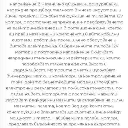
напрежение в механично движение, осигурявайки
надеждна производителност в много индустрии и
лични проекти. Основната функция на типовете 12V
мотори с постоянно напрежение е преобразуването
на електрическа енергия в ротационна сила, което
ги прави незаменими компоненти в автомобилни
системи, роботика, промишлено оборудване и
битова електроника. Съвременните типове 12V
мотори с постоянно напрежение включват
напреднали технологични характеристики, които
подобряват тяхната ефективност и
издръжливост. Моторите с четки използват
въглеродни четки и колектори за контролиране на
тока, докато безчетковите модели използват
електронни регулатори за по-висока точност и по-
дълъг живот. Моторите с постоянни магнити
използват редкоземни магнити за създаване на силни
магнитни полета, което води до компактни
конструкции с впечатляващо съотношение между
мощност и тегло. Навиваемите полеви мотори
предлагат възможност за промяна на скоростта