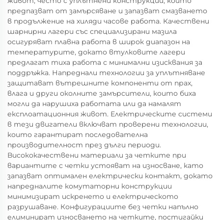
живот, често с уплътнени конструкции, които
предпазват от замърсяване и запазват смазването
в продължение на хиляди часове работа. Качествени
шарнирни лагери със специализирани мазила
осигуряват плавна работа в широк диапазон на
температурите, докато втулковите лагери
предлагат тиха работа с минимални изисквания за
поддръжка. Напреднали технологии за уплътняване
защитават вътрешните компоненти от прах,
влага и други околните замърсители, които биха
могли да нарушиха работата или да намалят
експлоатационния живот. Електрическите системи
в тези двигатели включват проверени технологии,
които гарантират последователна
производителност през дълги периоди.
Висококачествени материали за четките при
вариантите с четки устояват на износване, като
запазват оптимален електрически контакт, докато
напредналите комутаторни конструкции
минимизират искренето и електрическото
разрушаване. Конфигурациите без четки напълно
елиминират износването на четките, постигайки