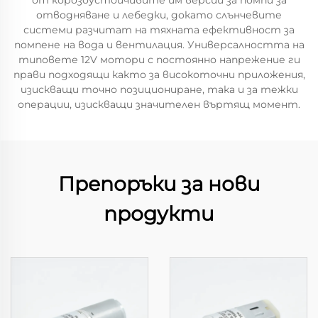
от корозоустойчивите им версии за помпи за
отводняване и лебедки, докато слънчевите
системи разчитат на тяхната ефективност за
помпене на вода и вентилация. Универсалността на
типовете 12V мотори с постоянно напрежение ги
прави подходящи както за високоточни приложения,
изискващи точно позициониране, така и за тежки
операции, изискващи значителен въртящ момент.
Препоръки за нови
продукти