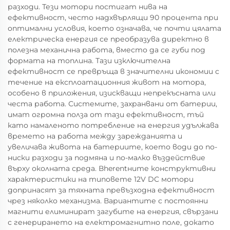
разходи. Тези мотори постигат нива на
ефективност, често надхвърлящи 90 процента при
оптимални условия, което означава, че почти цялата
електрическа енергия се преобразува директно в
полезна механична работа, вместо да се губи под
формата на топлина. Тази изключителна
ефективност се превръща в значителни икономии с
течение на експлоатационния живот на мотора,
особено в приложения, изискващи непрекъсната или
честа работа. Системите, захранвани от батерии,
имат огромна полза от тази ефективност, тъй
като намаленото потребление на енергия удължава
времето на работа между зарежданията и
увеличава живота на батериите, което води до по-
ниски разходи за подмяна и по-малко въздействие
върху околната среда. Вherentните конструктивни
характеристики на типовете 12V DC мотори
допринасят за тяхната превъзходна ефективност
чрез няколко механизма. Вариантите с постоянни
магнити елиминират загубите на енергия, свързани
с генерирането на електромагнитно поле, докато