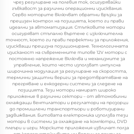
чрез регулиране на полевия ток, осигурявайки
гъвкавост за различни операционни изисквания.
Серво моторите включват обратни връзки за
прецизен контрол на позицията, което ги прави
идеални за автоматизация. Стъпковите мотори
осигуряват стъпално въртене с изключителна
точност, което ги прави перфектни за приложения,
изискващи прецизна позициониране. Технологичната
изисканост на съвременните типове 12V мотори с
постоянно напрежение включва и механизмите за
управление, които често използват импулсна
широчинна модулация за регулиране на скоростта,
термични защитни вериги за предотвратяване на
прегряване и енкодерни системи за следене на
позицията. Тези мотори намират широко
приложение в различни сектори – от автомобилни
охлаждащи вентилатори и регулатори на прозорци
до промишлени транспортьори и роботизирани
задвижвания. Битовата електроника използва тези
мотори в системи за охлаждане на компютри, DVD
плеъри и игри. Морските приложения извличат полза