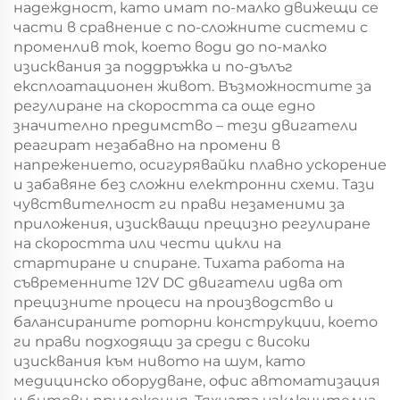
надеждност, като имат по-малко движещи се
части в сравнение с по-сложните системи с
променлив ток, което води до по-малко
изисквания за поддръжка и по-дълъг
експлоатационен живот. Възможностите за
регулиране на скоростта са още едно
значително предимство – тези двигатели
реагират незабавно на промени в
напрежението, осигурявайки плавно ускорение
и забавяне без сложни електронни схеми. Тази
чувствителност ги прави незаменими за
приложения, изискващи прецизно регулиране
на скоростта или чести цикли на
стартиране и спиране. Тихата работа на
съвременните 12V DC двигатели идва от
прецизните процеси на производство и
балансираните роторни конструкции, което
ги прави подходящи за среди с високи
изисквания към нивото на шум, като
медицинско оборудване, офис автоматизация