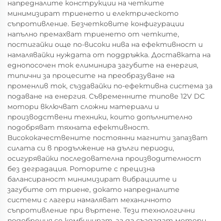
напредналите конструкции на четките
минимизират триенето и електрическото
съпротивление. Безчетковите конфигурации
напълно премахват триенето от четките,
постигайки още по-високи нива на ефективност и
намалявайки нуждата от поддръжка. Доставката на
еднопосочен ток елиминира загубите на енергия,
типични за процесите на преобразуване на
променлив ток, създавайки по-ефективна система за
подаване на енергия. Съвременните типове 12V DC
мотори включват сложни материали и
производствени техники, които допълнително
подобряват тяхната ефективност.
Висококачествените постоянни магнити запазват
силата си в продължение на дълги периоди,
осигурявайки последователна производителност
без деградация. Роторите с прецизна
балансираност минимизират вибрациите и
загубите от триене, докато напредналите
системи с лагери намаляват механичното
съпротивление при въртене. Тези технологични
подобрения се комбинират, за да създадат мотори,