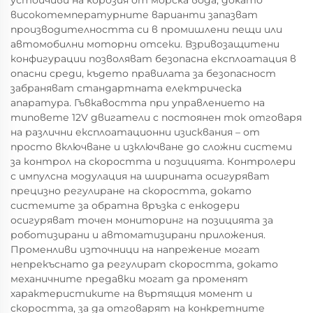
устойчиви на корозия от морска вода, докато
високотемпературните варианти запазват
производителността си в промишлени пещи или
автомобилни моторни отсеки. Взривозащитени
конфигурации позволяват безопасна експлоатация в
опасни среди, където правилата за безопасност
забраняват стандартната електрическа
апаратура. Гъвкавостта при управлението на
типовете 12V двигатели с постоянен ток отговаря
на различни експлоатационни изисквания – от
просто включване и изключване до сложни системи
за контрол на скоростта и позицията. Контролери
с импулсна модулация на ширината осигуряват
прецизно регулиране на скоростта, докато
системите за обратна връзка с енкодери
осигуряват точен мониторинг на позицията за
роботизирани и автоматизирани приложения.
Променливи източници на напрежение могат
непрекъснато да регулират скоростта, докато
механичните предавки могат да променят
характеристиките на въртящия момент и
скоростта, за да отговарят на конкретните