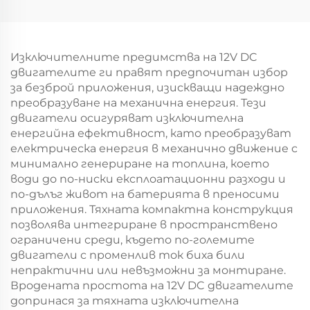
Изключителните предимства на 12V DC
двигателите ги правят предпочитан избор
за безброй приложения, изискващи надеждно
преобразуване на механична енергия. Тези
двигатели осигуряват изключителна
енергийна ефективност, като преобразуват
електрическа енергия в механично движение с
минимално генериране на топлина, което
води до по-ниски експлоатационни разходи и
по-дълъг живот на батерията в преносими
приложения. Тяхната компактна конструкция
позволява интегриране в пространствено
ограничени среди, където по-големите
двигатели с променлив ток биха били
непрактични или невъзможни за монтиране.
Вродената простота на 12V DC двигателите
допринася за тяхната изключителна