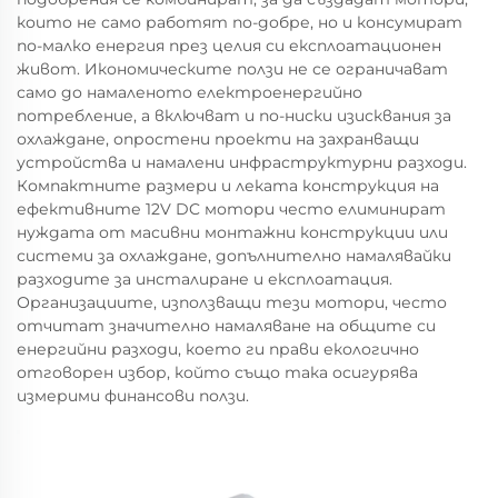
които не само работят по-добре, но и консумират
по-малко енергия през целия си експлоатационен
живот. Икономическите ползи не се ограничават
само до намаленото електроенергийно
потребление, а включват и по-ниски изисквания за
охлаждане, опростени проекти на захранващи
устройства и намалени инфраструктурни разходи.
Компактните размери и леката конструкция на
ефективните 12V DC мотори често елиминират
нуждата от масивни монтажни конструкции или
системи за охлаждане, допълнително намалявайки
разходите за инсталиране и експлоатация.
Организациите, използващи тези мотори, често
отчитат значително намаляване на общите си
енергийни разходи, което ги прави екологично
отговорен избор, който също така осигурява
измерими финансови ползи.