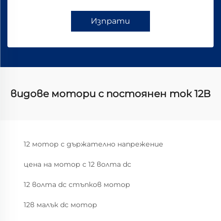
Изпрати
видове мотори с постоянен ток 12В
12 мотор с държателно напрежение
цена на мотор с 12 волта dc
12 волта dc стъпков мотор
12в малък dc мотор