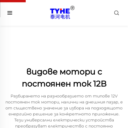
видове мотори с
постоянен ток 12В
Разбирането на разнообразието от типове 12V
постоянен ток мотори, налични на днешния пазар, е
от съществено значение за избора на подходящото
енергийно решение за конкретното приложение.
Тези универсални електрически устройства
преобразуват електричество с постоянно