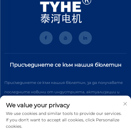
Присъединете се към нашия бюлетин
Присъединете се към нашия бюлетин, за да получавате
последните новини от индустрията, актуализации и
прозрения от нашия екип.
We value your privacy
We use cookies and similar tools to provide our services.
If you don't want to accept all cookies, click Personalize
Абонирай се
cookies.