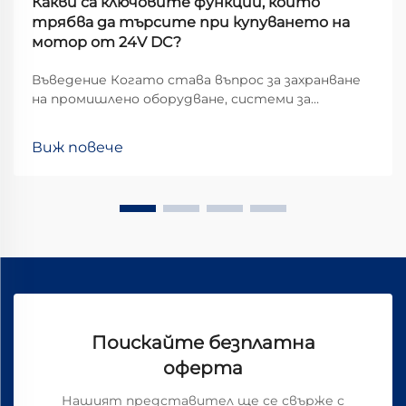
Какви са ключовите функции, които
трябва да търсите при купуването на
мотор от 24V DC?
Въведение Когато става въпрос за захранване
на промишлено оборудване, системи за
автоматизация или тежки приложения,
постояннотоковите двигатели с напрежение
Виж повече
24V се отличават като популярен избор поради
оптималния баланс между мощност,
ефективност и безопасност. Въпреки това,
изборът на подходящия двигател...
Поискайте безплатна
оферта
Нашият представител ще се свърже с