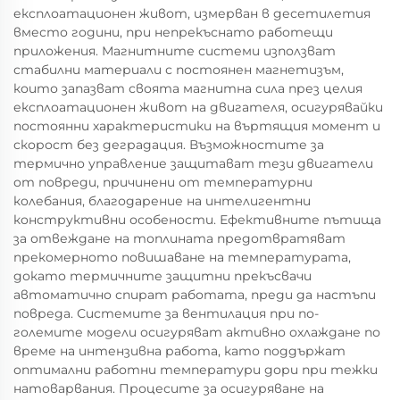
експлоатационен живот, измерван в десетилетия
вместо години, при непрекъснато работещи
приложения. Магнитните системи използват
стабилни материали с постоянен магнетизъм,
които запазват своята магнитна сила през целия
експлоатационен живот на двигателя, осигурявайки
постоянни характеристики на въртящия момент и
скорост без деградация. Възможностите за
термично управление защитават тези двигатели
от повреди, причинени от температурни
колебания, благодарение на интелигентни
конструктивни особености. Ефективните пътища
за отвеждане на топлината предотвратяват
прекомерното повишаване на температурата,
докато термичните защитни прекъсвачи
автоматично спират работата, преди да настъпи
повреда. Системите за вентилация при по-
големите модели осигуряват активно охлаждане по
време на интензивна работа, като поддържат
оптимални работни температури дори при тежки
натоварвания. Процесите за осигуряване на