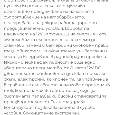
и битови приложения. Тяхната изключителна
пускова въртяща сила им позволява
ефективно преодоляване на началното
съпротивление на натоварването,
осигурявайки надеждна работа дори при
предизвикателни условия. Широката
наличност на 12V източници на енергия – от
автомобилни електрически системи до
слънчеви панели и батерийни блокове – прави
тези двигатели изключително универсални и
лесни за внедряване в разнообразни проекти.
Икономическа ефективност е още едно
убедително предимство, тъй като 12V DC
двигателите обикновено изискват по-малко
скъпи електронни компоненти за управление
в сравнение със своите аналогове с променлив
ток, което намалява общите разходи за
системата, запазвайки високи стандарти за
производителност. Тяхната здрава
конструкция позволява работа в сурови
условия, включително екстремни