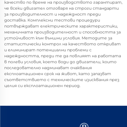
качество по време на производството гарантират,
че всеки двигател отговаря на строги стандарти
за производителност и надеждност преди
доставка. Комплексни тестови процедури
потвърждават електрическите характеристики,
механичната производителност и способността за
устойчивост към външни условия. Методите за
статистически контрол на качеството откриват
и елиминират потенциални проблеми с
надеждността, преди те да повлияят на работата
в полеви условия, което води до двигатели, които
последователно надминават очаквания
експлоатационен срок на живот, като запазват
съответствието с техническите изисквания през
целия си експлоатационен период.