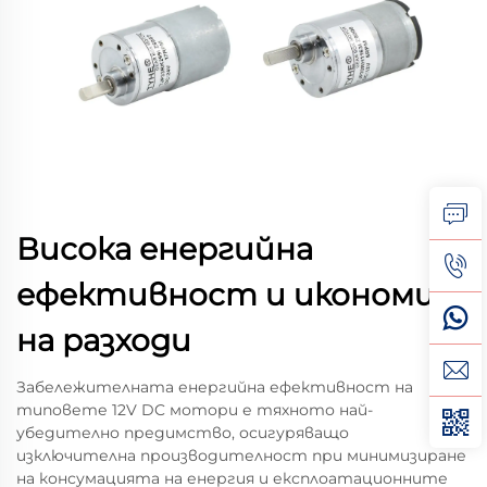
Висока енергийна
ефективност и икономия
на разходи
Забележителната енергийна ефективност на
типовете 12V DC мотори е тяхното най-
убедително предимство, осигуряващо
изключителна производителност при минимизиране
на консумацията на енергия и експлоатационните