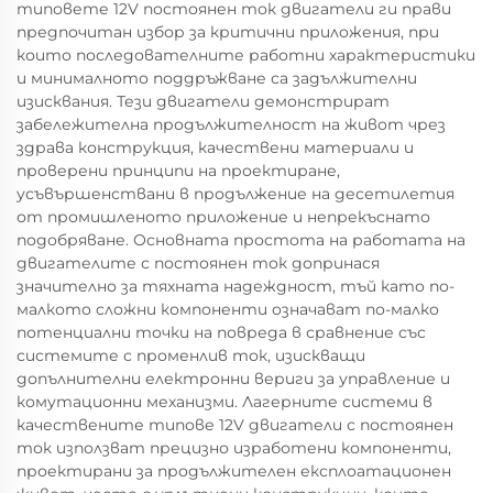
типовете 12V постоянен ток двигатели ги прави
предпочитан избор за критични приложения, при
които последователните работни характеристики
и минималното поддръжване са задължителни
изисквания. Тези двигатели демонстрират
забележителна продължителност на живот чрез
здрава конструкция, качествени материали и
проверени принципи на проектиране,
усъвършенствани в продължение на десетилетия
от промишленото приложение и непрекъснато
подобряване. Основната простота на работата на
двигателите с постоянен ток допринася
значително за тяхната надеждност, тъй като по-
малкото сложни компоненти означават по-малко
потенциални точки на повреда в сравнение със
системите с променлив ток, изискващи
допълнителни електронни вериги за управление и
комутационни механизми. Лагерните системи в
качествените типове 12V двигатели с постоянен
ток използват прецизно изработени компоненти,
проектирани за продължителен експлоатационен