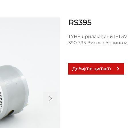
RS395
TYHE прилагођени IE1 3V 
390 395 Висока брзина 
Добијте цитат