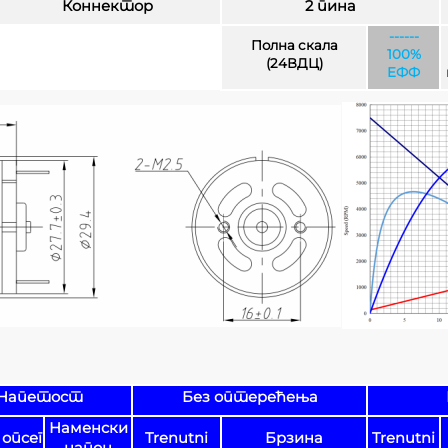
Коннектор
2 пина
------
Полна скала
100%
(24ВДЦ)
ЕФФ
Напетост
Без оптерећења
Наменски
опсег
Trenutni
Брзина
Trenutni
напон