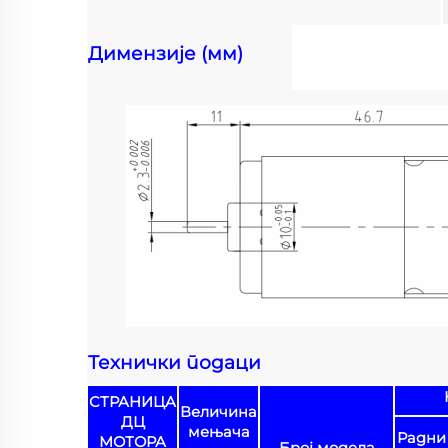
Димензије (мм)
Технички подаци
СТРАНИЦА
Величина
ДЦ
мењача
Радни 
МОТОРА
Број модела