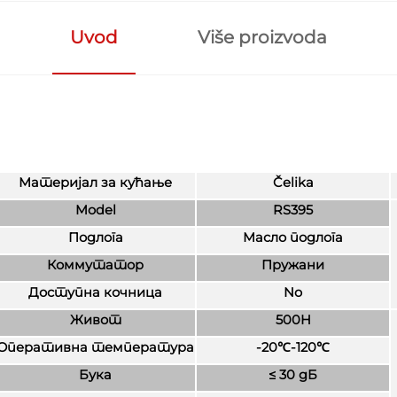
Uvod
Više proizvoda
Материјал за кућање
Čelika
Model
RS395
Подлога
Масло подлога
Коммутатор
Пружани
Доступна кочница
No
Живот
500H
Оперативна температура
-20
℃
-120
℃
Бука
≤ 30 дБ