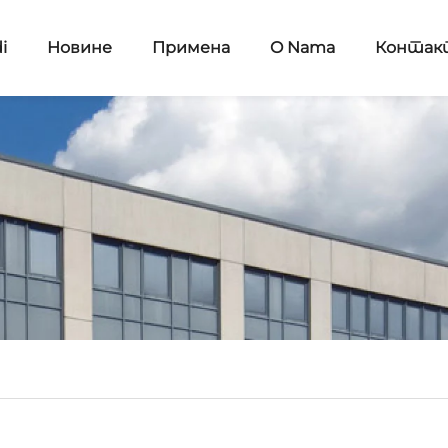
i
Новине
Примена
O Nama
Контак