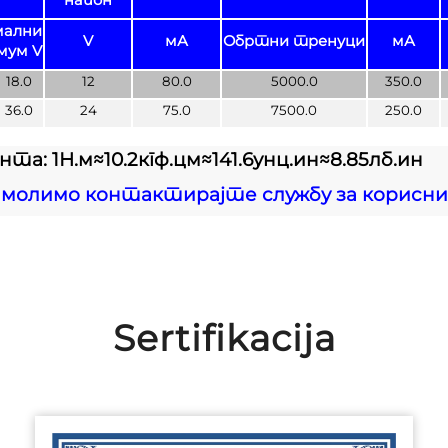
мални
V
мА
Обртни тренуци
мА
мум V
18.0
12
80.0
5000.0
350.0
36.0
24
75.0
7500.0
250.0
а: 1Н.м≈10.2кгф.цм≈141.6унц.ин≈8.85лб.ин
, молимо контактирајте службу за корисни
Sertifikacija