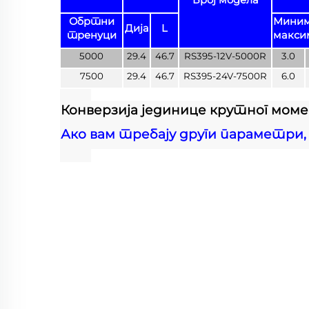
Обртни
Мини
Дија
L
тренуци
макси
5000
29.4
46.7
RS395-12V-5000R
3.0
7500
29.4
46.7
RS395-24V-7500R
6.0
Конверзија јединице крутног момент
Ако вам требају други параметри