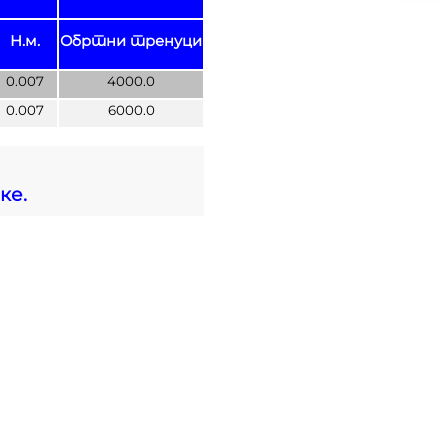
Н.м.
Обртни тренуци
0.007
4000.0
0.007
6000.0
ке.