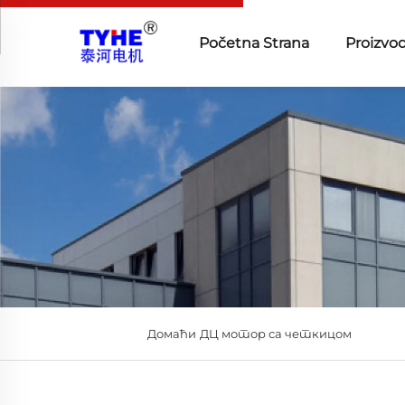
Početna Strana
Proizvod
Домаћи
ДЦ мотор са четкицом