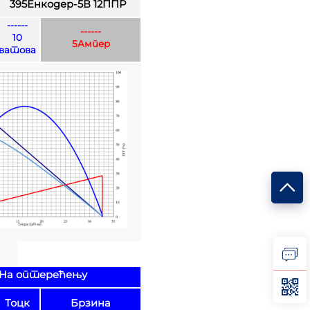
395Енкодер-5В 12ППР
------
------
10
5Ампер
ватова
На оптерећењу
Тоцк
Брзина