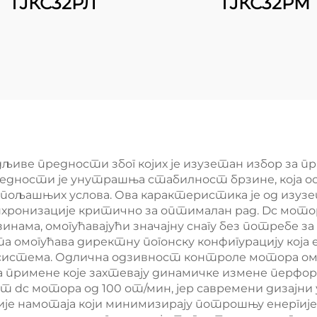
ТЈКС32РЛ
ТЈКС32РМ
дљиве предности због којих је изузетан избор за п
 предности је унутрашња стабилност брзине, која 
пољашњих услова. Ова карактеристика је од изузет
нхронизације критично за оптималан рад. Dc мото
нама, омогућавајући значајну снагу без потребе 
а омогућава директну погонску конфигурацију кој
система. Одлична одзивност контроле мотора омо
а примене које захтевају динамичке измене перфо
ст dc мотора од 100 от/мин, јер савремени дизајни
је намотаја који минимизирају потрошњу енергије