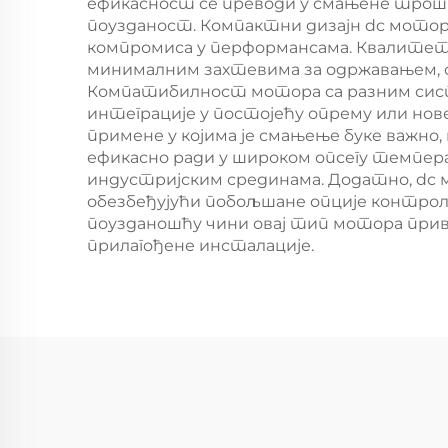
ефикасност се преводи у смањене трошк
поузданост. Компактни дизајн dc мотора
компромиса у перформансама. Квалитет 
минималним захтевима за одржавањем, с
Компатибилност мотора са разним сис
интеграције у постојећу опрему или нов
примене у којима је смањење буке важно
ефикасно ради у широком опсегу темпер
индустријским срединама. Додатно, dc 
обезбеђујући побољшане опције контрол
поузданошћу чини овај тип мотора прив
прилагођене инсталације.