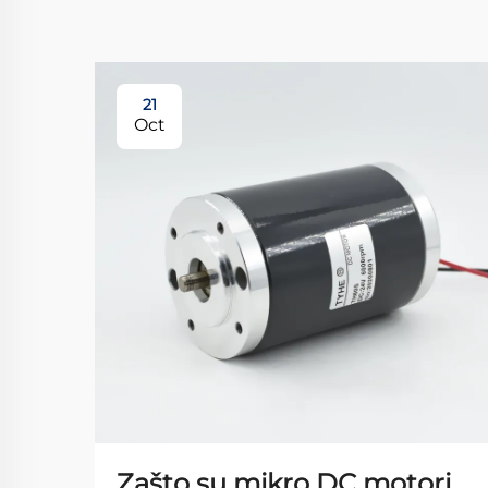
21
Oct
Zašto su mikro DC motori