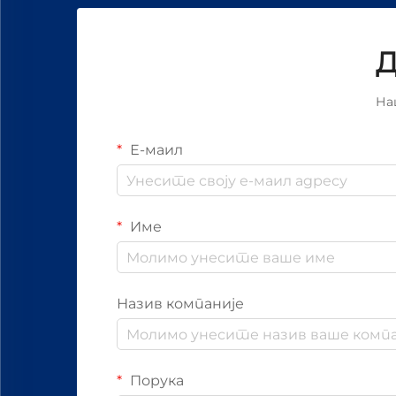
Д
На
Е-маил
Име
Назив компаније
Порука