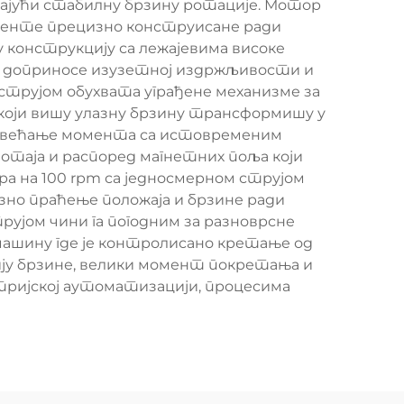
ајући стабилну брзину ротације. Мотор
ненте прецизно конструисане ради
у конструкцију са лежајевима високе
 доприносе изузетној издржљивости и
трујом обухвата уграђене механизме за
 који вишу улазну брзину трансформишу у
 повећање момента са истовременим
отаја и распоред магнетних поља који
а на 100 rpm са једносмерном струјом
зно праћење положаја и брзине ради
јом чини га погодним за разноврсне
машину где је контролисано кретање од
цију брзине, велики момент покретања и
стријској аутоматизацији, процесима