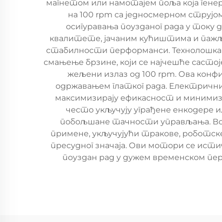
магнетом или намотајем поља која ген
на 100 rpm са једносмерном стру
осигуравања поузданог рада у току 
квалитете, јачаним кућиштима и паж
стабилности перформанси. Технолошка 
смањење брзине, који се најчешће састо
жељени излаз од 100 rpm. Ова кон
одржавањем глатког рада. Електрични
максимизирају ефикасност и минимизи
често укључују уграђене енкодере 
побољшане тачности управљања. Все
примене, укључујући тракове, роботск
пресудног значаја. Ови мотори се исти
поуздан рад у дужем временском пер