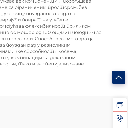
одужава век компоненти и побољшава
ене са ограниченим простором, без
дугорочну поузданост рада са
ирајући поврат на улагање.
омогућава флексибилност приликом
ине dc мотор од 100 от/мин погодним за
јски простори. Способност мотора да
а поуздан рад у разноликим
инамичке способности коčења,
т у комбинацији са доказаном
одњи, тако и за специјализоване