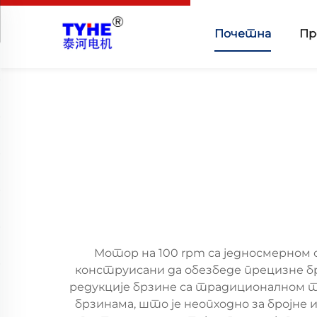
Почетна
Пр
Мотор на 100 rpm са једносмерном 
конструисани да обезбеде прецизне б
редукције брзине са традиционалном т
брзинама, што је неопходно за бројне