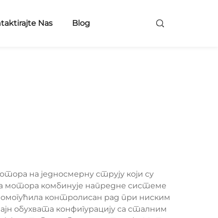
taktirajte Nas
Blog
тора на једносмерну струју који су
та мотора комбинује напредне системе
 омогућила контролисан рад при ниским
ајн обухвата конфигурацију са сталним