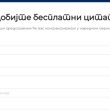
обијте бесплатни цит
ши представник ће вас контактирати у наредном перио