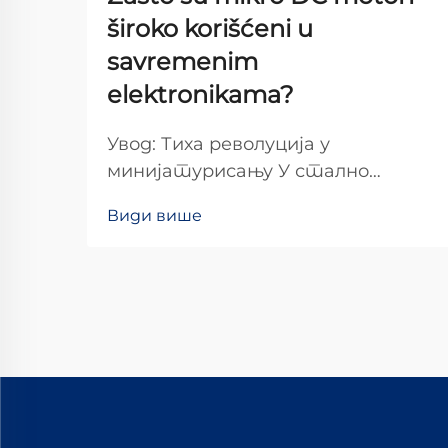
široko korišćeni u
savremenim
elektronikama?
Увод: Тиха револуција у
минијатурисању У стално
променљивом свету модерне
Види више
електронике, микро DC мотори
су се наметнули као
незаобилазни компоненти који
покрећу наше свакодневне
технолошке интеракције. Од
благог вибрационог сигнала у...