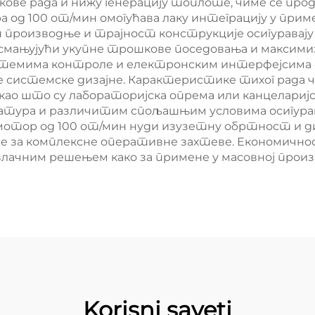
ове рада и нижу генерацију топлоте, чиме се пр
 од 100 от/мин омогућава лаку интеграцију у прим
производње и трајност конструкције осигуравају 
мањујући укупне трошкове поседовања и максимиз
темима контроле и електронским интерфејсима 
е системске дизајне. Карактеристике тихог рада ч
, као што су лабораторијска опрема или канцелари
атура и различитим спољашњим условима осигурав
мотор од 100 от/мин нуди изузетну обртност и д
е за комплексне оперативне захтеве. Економичнос
лачним решењем како за примене у масовној произв
Korisni saveti