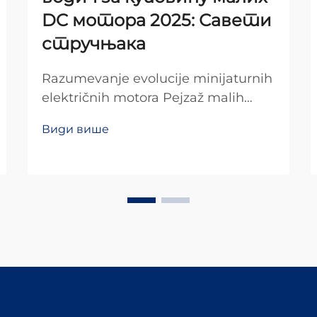
DC мотора 2025: Савети
стручњака
Razumevanje evolucije minijaturnih
električnih motora Pejzaž malih
istosmjernih motora se drastično
Види више
promenio tokom poslednje
decenije, revolucionirajući sve, od
potrošačke elektronike do
industrijske automatizacije. Ovi
kompaktni izvori snage su...