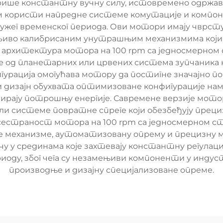
ерише константну вучну силу, истовремено одржав
јом користи напредне системе комутације и компо
дужег временског периода. Ови мотори имају чврст
љиво калибрисаним унутрашњим механизмима који
архитектура мотора на 100 rpm са једносмерном с
је од планетарних или црвених система зупчаника
фигурација омогућава мотору да постигне значајно
 дизајн обухвата оптимизоване конфигурације нам
рају потрошњу енергије. Савремене верзије мотор
или системе повратне спреге који обезбеђују преци
страност мотора на 100 rpm са једносмерном стру
е механизме, аутоматизовану опрему и прецизну 
чу у срединама које захтевају константну регула
иоду, због чега су незамењиви компоненти у инду
производње и дизајну специјализоване опреме.