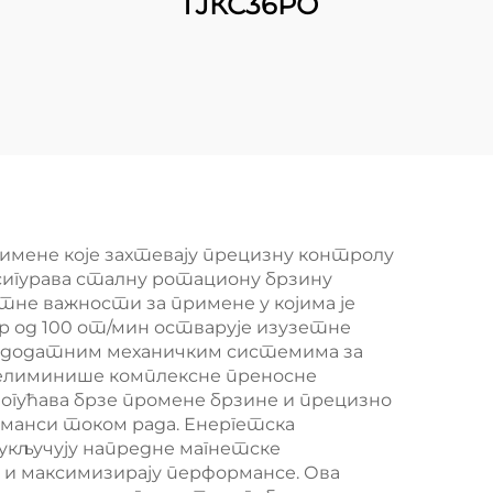
ТЈКС36РО
римене које захтевају прецизну контролу
осигурава сталну ротациону брзину
не важности за примене у којима је
р од 100 от/мин остварује изузетне
за додатним механичким системима за
а елиминише комплексне преносне
гућава брзе промене брзине и прецизно
рманси током рада. Енергетска
 укључују напредне магнетске
 и максимизирају перформансе. Ова