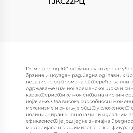
ТЈКС22РЦ
Dc мотор од 100 от/мин нуди бројне убе
брзине и поуздан рад. Једна од главних
независно од промена оптерећења или с
одржавање тачног временског тока и си
карактеристике моментa на ниским брзи
појачање. Ова висока способност момент
механизме и смањује општу сложеност 
позиционирање, што га чини идеалним з
ефикасност је још једна значајна предно
материјале и оптимизоване конфигураци