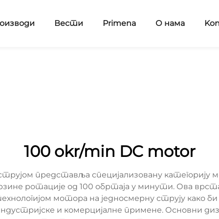
оизводи
Вести
Primena
О нама
Kon
100 okr/min DC motor
струјом представља специјализовану категорију мо
рзине ротације од 100 обртаја у минути. Ова врс
ехнологијом мотора на једносмерну струју како би
 индустријске и комерцијалне примене. Основни диз