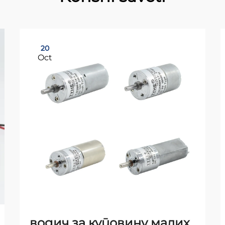
20
Oct
водич за куповину малих