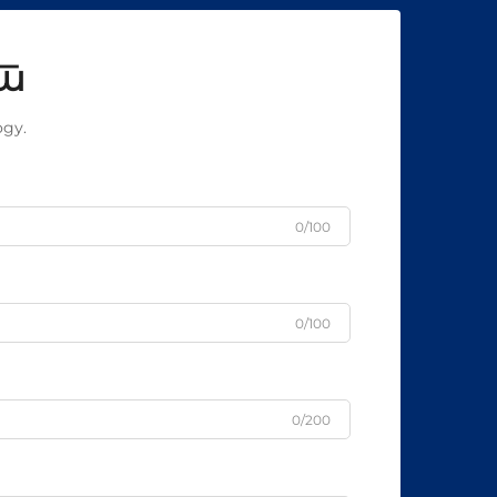
ат
ду.
0/100
0/100
0/200