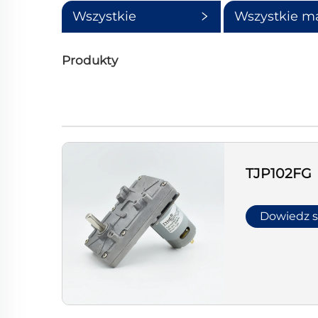
Wszystkie
Wszystkie m
kategorie
kategorie
Produkty
TJP102FG
Dowiedz s