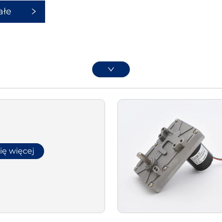
ałe
ię więcej