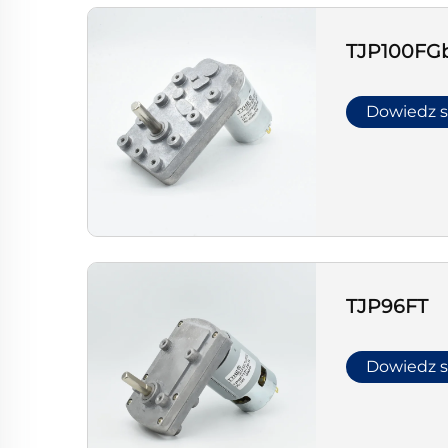
TJP100FG
Dowiedz s
TJP96FT
Dowiedz s