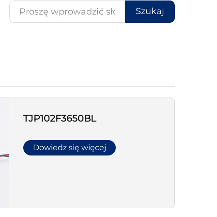
Szukaj
TJP102F3650BL
Dowiedz się więcej