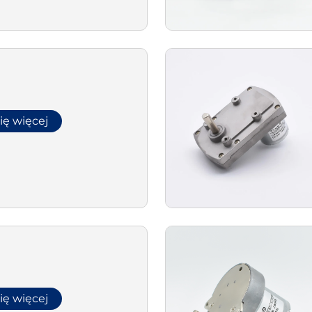
ię więcej
ię więcej