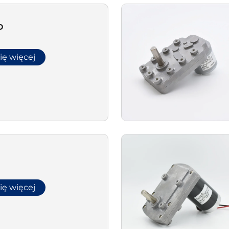
b
ię więcej
ię więcej