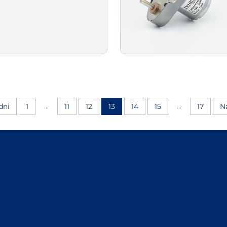
...
...
dni
1
11
12
13
14
15
17
N