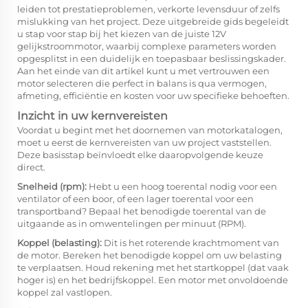
leiden tot prestatieproblemen, verkorte levensduur of zelfs
mislukking van het project. Deze uitgebreide gids begeleidt
u stap voor stap bij het kiezen van de juiste 12V
gelijkstroommotor, waarbij complexe parameters worden
opgesplitst in een duidelijk en toepasbaar beslissingskader.
Aan het einde van dit artikel kunt u met vertrouwen een
motor selecteren die perfect in balans is qua vermogen,
afmeting, efficiëntie en kosten voor uw specifieke behoeften.
Inzicht in uw kernvereisten
Voordat u begint met het doornemen van motorkatalogen,
moet u eerst de kernvereisten van uw project vaststellen.
Deze basisstap beïnvloedt elke daaropvolgende keuze
direct.
Snelheid (rpm):
Hebt u een hoog toerental nodig voor een
ventilator of een boor, of een lager toerental voor een
transportband? Bepaal het benodigde toerental van de
uitgaande as in omwentelingen per minuut (RPM).
Koppel (belasting):
Dit is het roterende krachtmoment van
de motor. Bereken het benodigde koppel om uw belasting
te verplaatsen. Houd rekening met het startkoppel (dat vaak
hoger is) en het bedrijfskoppel. Een motor met onvoldoende
koppel zal vastlopen.