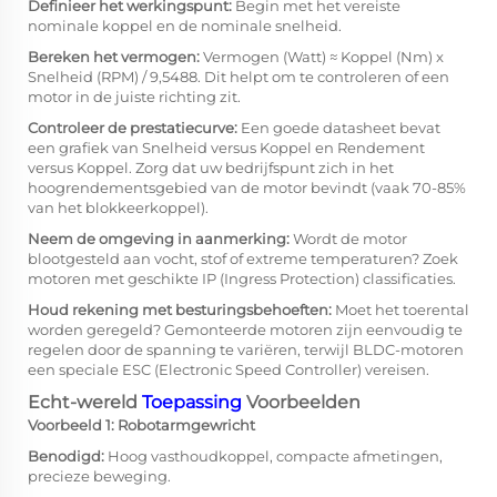
Definieer het werkingspunt:
Begin met het vereiste
nominale koppel en de nominale snelheid.
Bereken het vermogen:
Vermogen (Watt) ≈ Koppel (Nm) x
Snelheid (RPM) / 9,5488. Dit helpt om te controleren of een
motor in de juiste richting zit.
Controleer de prestatiecurve:
Een goede datasheet bevat
een grafiek van Snelheid versus Koppel en Rendement
versus Koppel. Zorg dat uw bedrijfspunt zich in het
hoogrendementsgebied van de motor bevindt (vaak 70-85%
van het blokkeerkoppel).
Neem de omgeving in aanmerking:
Wordt de motor
blootgesteld aan vocht, stof of extreme temperaturen? Zoek
motoren met geschikte IP (Ingress Protection) classificaties.
Houd rekening met besturingsbehoeften:
Moet het toerental
worden geregeld? Gemonteerde motoren zijn eenvoudig te
regelen door de spanning te variëren, terwijl BLDC-motoren
een speciale ESC (Electronic Speed Controller) vereisen.
Echt-wereld
Toepassing
Voorbeelden
Voorbeeld 1: Robotarmgewricht
Benodigd:
Hoog vasthoudkoppel, compacte afmetingen,
precieze beweging.