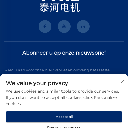
Abonneer u op onze nieuwsbrief
Meld u aan voor onze nieuwsbrief en ontvang het laatste
nieuws, updates en inzichten van ons team.
We value your privacy
We use cookies and similar tools to provide our services.
If you don't want to accept all cookies, click Personalize
Abonneren
cookies.
Accept all
Copyright © 2026 Wenzhou Tyhe Motor Co.,ltd. Alle rechten
voorbehouden
Privacybeleid
Personalize cookies