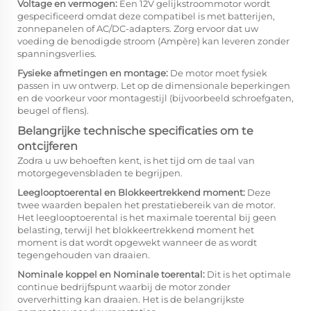
Voltage en vermogen:
Een 12V gelijkstroommotor wordt
gespecificeerd omdat deze compatibel is met batterijen,
zonnepanelen of AC/DC-adapters. Zorg ervoor dat uw
voeding de benodigde stroom (Ampère) kan leveren zonder
spanningsverlies.
Fysieke afmetingen en montage:
De motor moet fysiek
passen in uw ontwerp. Let op de dimensionale beperkingen
en de voorkeur voor montagestijl (bijvoorbeeld schroefgaten,
beugel of flens).
Belangrijke technische specificaties om te
ontcijferen
Zodra u uw behoeften kent, is het tijd om de taal van
motorgegevensbladen te begrijpen.
Leeglooptoerental en Blokkeertrekkend moment:
Deze
twee waarden bepalen het prestatiebereik van de motor.
Het leeglooptoerental is het maximale toerental bij geen
belasting, terwijl het blokkeertrekkend moment het
moment is dat wordt opgewekt wanneer de as wordt
tegengehouden van draaien.
Nominale koppel en Nominale toerental:
Dit is het optimale
continue bedrijfspunt waarbij de motor zonder
oververhitting kan draaien. Het is de belangrijkste