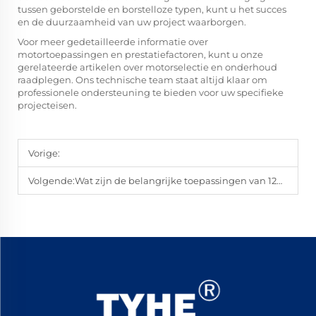
tussen geborstelde en borstelloze typen, kunt u het succes
en de duurzaamheid van uw project waarborgen.
Voor meer gedetailleerde informatie over
motortoepassingen en prestatiefactoren, kunt u onze
gerelateerde artikelen over motorselectie en onderhoud
raadplegen. Ons technische team staat altijd klaar om
professionele ondersteuning te bieden voor uw specifieke
projecteisen.
Vorige:
Volgende:
Wat zijn de belangrijke toepassingen van 12V DC motoren in verschillende industrieën?