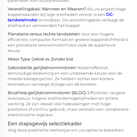
parameter voor duurprestaties.
Versnellingsbak: Wanneer en Waarom?
Als uw project hoge
koppelwaarden bij lage snelheden vereist, is een
DC-
tandwielmotor
onmisbaar. De versnellingsbak verlaagt de
snelheid en vermeerdert het koppel.
Planetaire versus rechte tandwielen:
Voor een hogere
efficiëntie, compacter formaat en grotere koppeldichtheid is
een planetaire versnelmotormotor vaak de superieure
keuze.
Motor Type: Gekist vs. Zonder kist
Geborstelde gelijkstroommotoren:
Kosteneffectief,
eenvoudige bediening en een uitstekende keuze voor de
meeste basisprojecten. Ze hebben echter een kortere
levensduur vanwege slijtage van de borstels.
Brushless gelijkstroommotoren (BLDC):
Efficiënter, langere
levensduur, hogere snelheidsmogelijkheden en stillere
werking. Ze zijn ideaal voor toepassingen met hoge
prestaties of continu gebruik, maar vereisen een complexere
elektronische regelaar.
Een stapsgewijs selectiekader
Volg deze praktische werkwijze om uw opties te beperken: