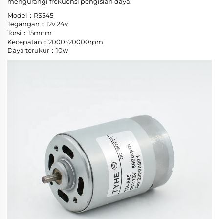
mengurangi frekuensi pengisian daya.
Model：RS545
Tegangan：12v 24v
Torsi：15mnm
Kecepatan：2000~20000rpm
Daya terukur：10w