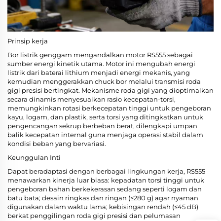
Prinsip kerja
Bor listrik genggam mengandalkan motor RS555 sebagai
sumber energi kinetik utama. Motor ini mengubah energi
listrik dari baterai lithium menjadi energi mekanis, yang
kemudian menggerakkan chuck bor melalui transmisi roda
gigi presisi bertingkat. Mekanisme roda gigi yang dioptimalkan
secara dinamis menyesuaikan rasio kecepatan-torsi,
memungkinkan rotasi berkecepatan tinggi untuk pengeboran
kayu, logam, dan plastik, serta torsi yang ditingkatkan untuk
pengencangan sekrup berbeban berat, dilengkapi umpan
balik kecepatan internal guna menjaga operasi stabil dalam
kondisi beban yang bervariasi.
Keunggulan Inti
Dapat beradaptasi dengan berbagai lingkungan kerja, RS555
menawarkan kinerja luar biasa: kepadatan torsi tinggi untuk
pengeboran bahan berkekerasan sedang seperti logam dan
batu bata; desain ringkas dan ringan (≤280 g) agar nyaman
digunakan dalam waktu lama; kebisingan rendah (≤45 dB)
berkat penggilingan roda gigi presisi dan pelumasan