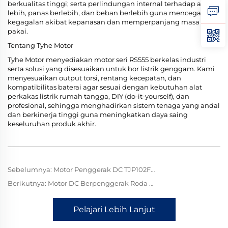
berkualitas tinggi; serta perlindungan internal terhadap arus
lebih, panas berlebih, dan beban berlebih guna mencegah
kegagalan akibat kepanasan dan memperpanjang masa
pakai.
Tentang Tyhe Motor
Tyhe Motor menyediakan motor seri RS555 berkelas industri
serta solusi yang disesuaikan untuk bor listrik genggam. Kami
menyesuaikan output torsi, rentang kecepatan, dan
kompatibilitas baterai agar sesuai dengan kebutuhan alat
perkakas listrik rumah tangga, DIY (do-it-yourself), dan
profesional, sehingga menghadirkan sistem tenaga yang andal
dan berkinerja tinggi guna meningkatkan daya saing
keseluruhan produk akhir.
Sebelumnya:
Motor Penggerak DC TJP102FT untuk Mesin Pembuat Es Krim: Pengadukan Stabil, Menghasilkan Kelezatan Es Krim yang Halus dan Krem
Berikutnya:
Motor DC Berpenggerak Roda Gigi RF370 untuk Pompa Udara Elektrik: Pengiriman Udara Efisien, Memberi Daya pada Semua Kebutuhan Pengembangan
Pelajari Lebih Lanjut