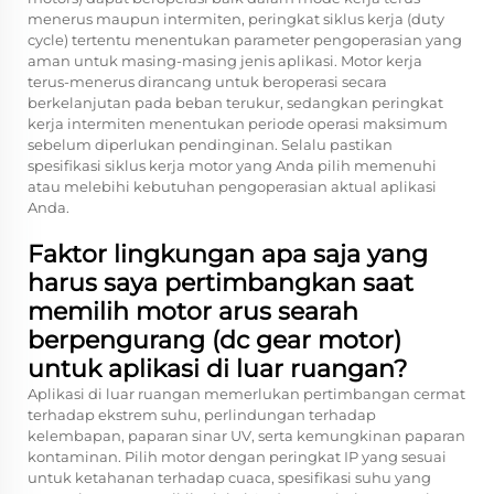
menerus maupun intermiten, peringkat siklus kerja (duty
cycle) tertentu menentukan parameter pengoperasian yang
aman untuk masing-masing jenis aplikasi. Motor kerja
terus-menerus dirancang untuk beroperasi secara
berkelanjutan pada beban terukur, sedangkan peringkat
kerja intermiten menentukan periode operasi maksimum
sebelum diperlukan pendinginan. Selalu pastikan
spesifikasi siklus kerja motor yang Anda pilih memenuhi
atau melebihi kebutuhan pengoperasian aktual aplikasi
Anda.
Faktor lingkungan apa saja yang
harus saya pertimbangkan saat
memilih motor arus searah
berpengurang (dc gear motor)
untuk aplikasi di luar ruangan?
Aplikasi di luar ruangan memerlukan pertimbangan cermat
terhadap ekstrem suhu, perlindungan terhadap
kelembapan, paparan sinar UV, serta kemungkinan paparan
kontaminan. Pilih motor dengan peringkat IP yang sesuai
untuk ketahanan terhadap cuaca, spesifikasi suhu yang