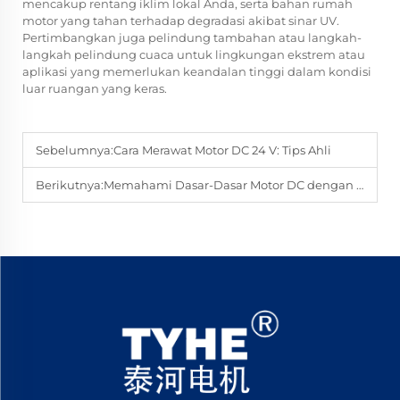
mencakup rentang iklim lokal Anda, serta bahan rumah
motor yang tahan terhadap degradasi akibat sinar UV.
Pertimbangkan juga pelindung tambahan atau langkah-
langkah pelindung cuaca untuk lingkungan ekstrem atau
aplikasi yang memerlukan keandalan tinggi dalam kondisi
luar ruangan yang keras.
Sebelumnya:
Cara Merawat Motor DC 24 V: Tips Ahli
Berikutnya:
Memahami Dasar-Dasar Motor DC dengan Gear untuk Penggunaan Industri