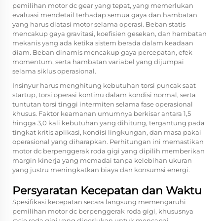
pemilihan motor dc gear yang tepat, yang memerlukan
evaluasi mendetail terhadap semua gaya dan hambatan
yang harus diatasi motor selama operasi. Beban statis
mencakup gaya gravitasi, koefisien gesekan, dan hambatan
mekanis yang ada ketika sistem berada dalam keadaan
diam. Beban dinamis mencakup gaya percepatan, efek
momentum, serta hambatan variabel yang dijumpai
selama siklus operasional.
Insinyur harus menghitung kebutuhan torsi puncak saat
startup, torsi operasi kontinu dalam kondisi normal, serta
tuntutan torsi tinggi intermiten selama fase operasional
khusus. Faktor keamanan umumnya berkisar antara 1,5
hingga 3,0 kali kebutuhan yang dihitung, tergantung pada
tingkat kritis aplikasi, kondisi lingkungan, dan masa pakai
operasional yang diharapkan. Perhitungan ini memastikan
motor dc berpenggerak roda gigi yang dipilih memberikan
margin kinerja yang memadai tanpa kelebihan ukuran
yang justru meningkatkan biaya dan konsumsi energi.
Persyaratan Kecepatan dan Waktu
Spesifikasi kecepatan secara langsung memengaruhi
pemilihan motor dc berpenggerak roda gigi, khususnya
rasio roda gigi yang diperlukan untuk mencapai