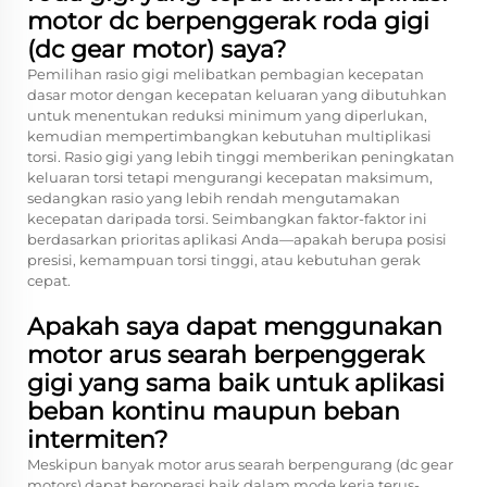
motor dc berpenggerak roda gigi
(dc gear motor) saya?
Pemilihan rasio gigi melibatkan pembagian kecepatan
dasar motor dengan kecepatan keluaran yang dibutuhkan
untuk menentukan reduksi minimum yang diperlukan,
kemudian mempertimbangkan kebutuhan multiplikasi
torsi. Rasio gigi yang lebih tinggi memberikan peningkatan
keluaran torsi tetapi mengurangi kecepatan maksimum,
sedangkan rasio yang lebih rendah mengutamakan
kecepatan daripada torsi. Seimbangkan faktor-faktor ini
berdasarkan prioritas aplikasi Anda—apakah berupa posisi
presisi, kemampuan torsi tinggi, atau kebutuhan gerak
cepat.
Apakah saya dapat menggunakan
motor arus searah berpenggerak
gigi yang sama baik untuk aplikasi
beban kontinu maupun beban
intermiten?
Meskipun banyak motor arus searah berpengurang (dc gear
motors) dapat beroperasi baik dalam mode kerja terus-