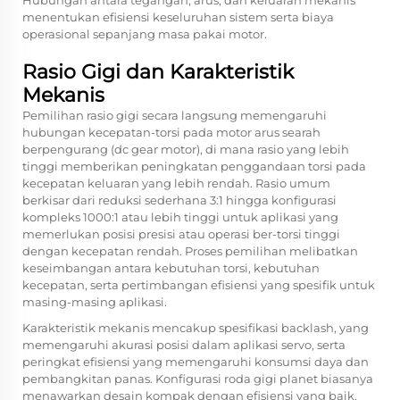
Hubungan antara tegangan, arus, dan keluaran mekanis
menentukan efisiensi keseluruhan sistem serta biaya
operasional sepanjang masa pakai motor.
Rasio Gigi dan Karakteristik
Mekanis
Pemilihan rasio gigi secara langsung memengaruhi
hubungan kecepatan-torsi pada motor arus searah
berpengurang (dc gear motor), di mana rasio yang lebih
tinggi memberikan peningkatan penggandaan torsi pada
kecepatan keluaran yang lebih rendah. Rasio umum
berkisar dari reduksi sederhana 3:1 hingga konfigurasi
kompleks 1000:1 atau lebih tinggi untuk aplikasi yang
memerlukan posisi presisi atau operasi ber-torsi tinggi
dengan kecepatan rendah. Proses pemilihan melibatkan
keseimbangan antara kebutuhan torsi, kebutuhan
kecepatan, serta pertimbangan efisiensi yang spesifik untuk
masing-masing aplikasi.
Karakteristik mekanis mencakup spesifikasi backlash, yang
memengaruhi akurasi posisi dalam aplikasi servo, serta
peringkat efisiensi yang memengaruhi konsumsi daya dan
pembangkitan panas. Konfigurasi roda gigi planet biasanya
menawarkan desain kompak dengan efisiensi yang baik,