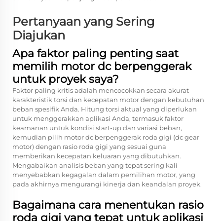
Pertanyaan yang Sering
Diajukan
Apa faktor paling penting saat
memilih motor dc berpenggerak
untuk proyek saya?
Faktor paling kritis adalah mencocokkan secara akurat
karakteristik torsi dan kecepatan motor dengan kebutuhan
beban spesifik Anda. Hitung torsi aktual yang diperlukan
untuk menggerakkan aplikasi Anda, termasuk faktor
keamanan untuk kondisi start-up dan variasi beban,
kemudian pilih motor dc berpenggerak roda gigi (dc gear
motor) dengan rasio roda gigi yang sesuai guna
memberikan kecepatan keluaran yang dibutuhkan.
Mengabaikan analisis beban yang tepat sering kali
menyebabkan kegagalan dalam pemilihan motor, yang
pada akhirnya mengurangi kinerja dan keandalan proyek.
Bagaimana cara menentukan rasio
roda gigi yang tepat untuk aplikasi