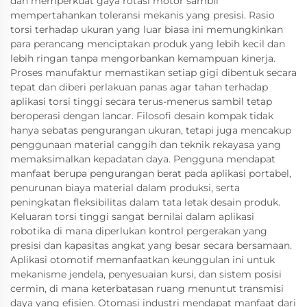
dan memperkuat gaya rotasi motor sambil
mempertahankan toleransi mekanis yang presisi. Rasio
torsi terhadap ukuran yang luar biasa ini memungkinkan
para perancang menciptakan produk yang lebih kecil dan
lebih ringan tanpa mengorbankan kemampuan kinerja.
Proses manufaktur memastikan setiap gigi dibentuk secara
tepat dan diberi perlakuan panas agar tahan terhadap
aplikasi torsi tinggi secara terus-menerus sambil tetap
beroperasi dengan lancar. Filosofi desain kompak tidak
hanya sebatas pengurangan ukuran, tetapi juga mencakup
penggunaan material canggih dan teknik rekayasa yang
memaksimalkan kepadatan daya. Pengguna mendapat
manfaat berupa pengurangan berat pada aplikasi portabel,
penurunan biaya material dalam produksi, serta
peningkatan fleksibilitas dalam tata letak desain produk.
Keluaran torsi tinggi sangat bernilai dalam aplikasi
robotika di mana diperlukan kontrol pergerakan yang
presisi dan kapasitas angkat yang besar secara bersamaan.
Aplikasi otomotif memanfaatkan keunggulan ini untuk
mekanisme jendela, penyesuaian kursi, dan sistem posisi
cermin, di mana keterbatasan ruang menuntut transmisi
daya yang efisien. Otomasi industri mendapat manfaat dari