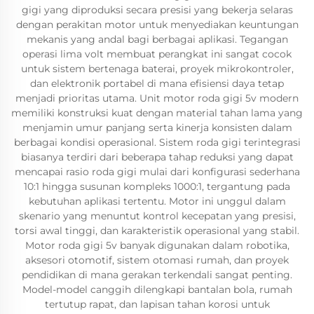
gigi yang diproduksi secara presisi yang bekerja selaras
dengan perakitan motor untuk menyediakan keuntungan
mekanis yang andal bagi berbagai aplikasi. Tegangan
operasi lima volt membuat perangkat ini sangat cocok
untuk sistem bertenaga baterai, proyek mikrokontroler,
dan elektronik portabel di mana efisiensi daya tetap
menjadi prioritas utama. Unit motor roda gigi 5v modern
memiliki konstruksi kuat dengan material tahan lama yang
menjamin umur panjang serta kinerja konsisten dalam
berbagai kondisi operasional. Sistem roda gigi terintegrasi
biasanya terdiri dari beberapa tahap reduksi yang dapat
mencapai rasio roda gigi mulai dari konfigurasi sederhana
10:1 hingga susunan kompleks 1000:1, tergantung pada
kebutuhan aplikasi tertentu. Motor ini unggul dalam
skenario yang menuntut kontrol kecepatan yang presisi,
torsi awal tinggi, dan karakteristik operasional yang stabil.
Motor roda gigi 5v banyak digunakan dalam robotika,
aksesori otomotif, sistem otomasi rumah, dan proyek
pendidikan di mana gerakan terkendali sangat penting.
Model-model canggih dilengkapi bantalan bola, rumah
tertutup rapat, dan lapisan tahan korosi untuk