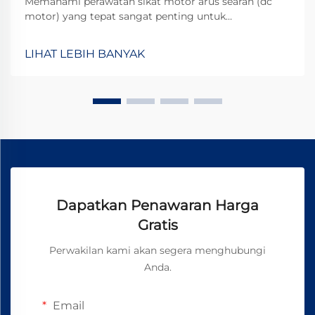
Memahami perawatan sikat motor arus searah (dc
motor) yang tepat sangat penting untuk
memaksimalkan masa pakai operasional motor arus
searah dalam berbagai aplikasi industri. Sikat
LIHAT LEBIH BANYAK
berfungsi sebagai antarmuka kritis antara komponen
stasioner dan komponen berputar, serta
mentransfer...
Dapatkan Penawaran Harga
Gratis
Perwakilan kami akan segera menghubungi
Anda.
Email