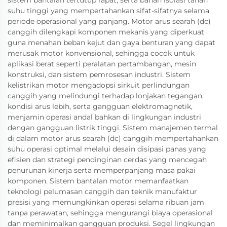
sistem bantalan tertutup rapat, serta bahan isolasi tahan
suhu tinggi yang mempertahankan sifat-sifatnya selama
periode operasional yang panjang. Motor arus searah (dc)
canggih dilengkapi komponen mekanis yang diperkuat
guna menahan beban kejut dan gaya benturan yang dapat
merusak motor konvensional, sehingga cocok untuk
aplikasi berat seperti peralatan pertambangan, mesin
konstruksi, dan sistem pemrosesan industri. Sistem
kelistrikan motor mengadopsi sirkuit perlindungan
canggih yang melindungi terhadap lonjakan tegangan,
kondisi arus lebih, serta gangguan elektromagnetik,
menjamin operasi andal bahkan di lingkungan industri
dengan gangguan listrik tinggi. Sistem manajemen termal
di dalam motor arus searah (dc) canggih mempertahankan
suhu operasi optimal melalui desain disipasi panas yang
efisien dan strategi pendinginan cerdas yang mencegah
penurunan kinerja serta memperpanjang masa pakai
komponen. Sistem bantalan motor memanfaatkan
teknologi pelumasan canggih dan teknik manufaktur
presisi yang memungkinkan operasi selama ribuan jam
tanpa perawatan, sehingga mengurangi biaya operasional
dan meminimalkan gangguan produksi. Segel lingkungan