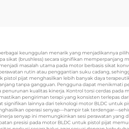
erbagai keunggulan menarik yang menjadikannya piliha
pa sikat (brushless) secara signifikan memperpanjang 
njadi masalah utama pada motor berbasis sikat konvensi
rawatan rutin atau penggantian suku cadang, sehingga
pistol pijat menghasilkan lebih banyak daya terapeutik 
anjang tanpa gangguan. Pengguna dapat menikmati per
u penurunan kualitas kinerja. Kontrol torsi cerdas pada 
ikan pengiriman terapi yang konsisten terlepas dari k
gnifikan lainnya dari teknologi motor BLDC untuk pisto
nghasilkan operasi senyap—hampir tak terdengar—sehi
nerja senyap ini memungkinkan sesi perawatan yang dis
patan presisi pada motor BLDC untuk pistol pijat mem
itas perkusi secara halus agar sesuai dengan kebutuhan