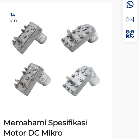
14
0
Jan
Ma
Memahami Spesifikasi
pa
Motor DC Mikro
Mo