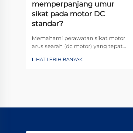
memperpanjang umur
sikat pada motor DC
standar?
Memahami perawatan sikat motor
arus searah (dc motor) yang tepat
sangat penting untuk
LIHAT LEBIH BANYAK
memaksimalkan masa pakai
operasional motor arus searah
dalam berbagai aplikasi industri.
Sikat berfungsi sebagai antarmuka
kritis antara komponen stasioner
dan komponen berputar, serta
mentransfer...