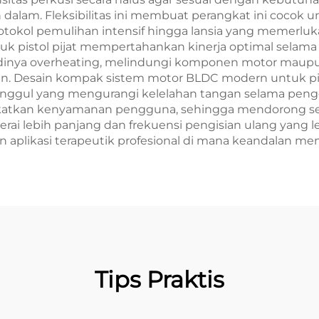
gan dalam. Fleksibilitas ini membuat perangkat ini coc
tokol pemulihan intensif hingga lansia yang memerluka
uk pistol pijat mempertahankan kinerja optimal selam
dinya overheating, melindungi komponen motor maup
sten. Desain kompak sistem motor BLDC modern untuk p
gul yang mengurangi kelelahan tangan selama penggun
katkan kenyamanan pengguna, sehingga mendorong sesi
 baterai lebih panjang dan frekuensi pengisian ulang ya
un aplikasi terapeutik profesional di mana keandalan men
Tips Praktis