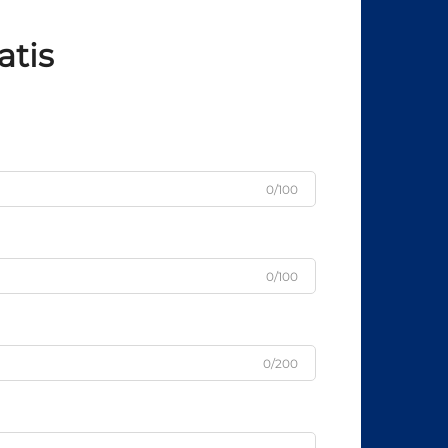
atis
0/100
0/100
0/200