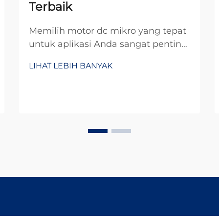
Terbaik
Memilih motor dc mikro yang tepat
untuk aplikasi Anda sangat penting
untuk mencapai kinerja dan
LIHAT LEBIH BANYAK
keandalan optimal dalam
persaingan yang ketat saat ini.
Motor-motor kecil yang kuat ini
telah menjadi komponen penting
dalam berbagai industri, mulai dari
otomotif...