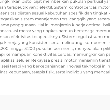
mungkinkan pistol pijat memberikan pukulan perkusif y
n terapeutik yang efektif. Sistem kontrol cerdas moto
sitas pijatan sesuai kebutuhan spesifik dan tingka
tegrasikan sistem manajemen torsi canggih yang secar
ama penggunaan. Hal ini menjamin kinerja optimal, ba
. Konstruksi motor yang ringkas namun bertenaga memu
kan efektivitas terapeutiknya. Sistem regulasi suhu me
kinerja yang konsisten serta melindungi komponen inte
.200 hingga 3.200 pukulan per menit, menyediakan pili
engkapi kemampuan konektivitas cerdas, memungkinka
plikasi seluler. Rekayasa presisi motor menjamin trans
si terapi yang berkepanjangan. Inovasi teknologi ini 
inta kebugaran, terapis fisik, serta individu yang mencar