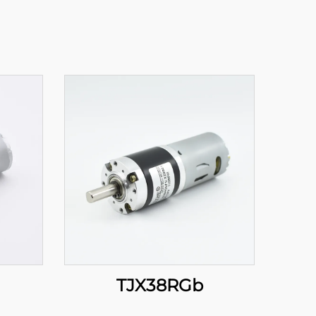
TJX38RGb