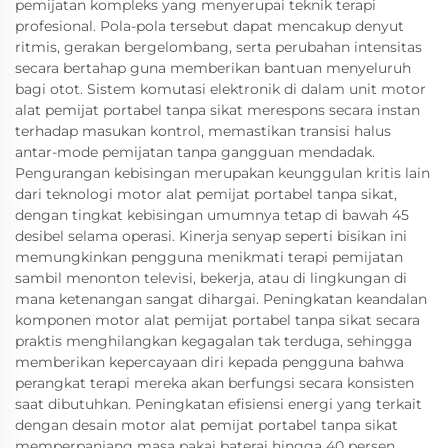
pemijatan kompleks yang menyerupai teknik terapi
profesional. Pola-pola tersebut dapat mencakup denyut
ritmis, gerakan bergelombang, serta perubahan intensitas
secara bertahap guna memberikan bantuan menyeluruh
bagi otot. Sistem komutasi elektronik di dalam unit motor
alat pemijat portabel tanpa sikat merespons secara instan
terhadap masukan kontrol, memastikan transisi halus
antar-mode pemijatan tanpa gangguan mendadak.
Pengurangan kebisingan merupakan keunggulan kritis lain
dari teknologi motor alat pemijat portabel tanpa sikat,
dengan tingkat kebisingan umumnya tetap di bawah 45
desibel selama operasi. Kinerja senyap seperti bisikan ini
memungkinkan pengguna menikmati terapi pemijatan
sambil menonton televisi, bekerja, atau di lingkungan di
mana ketenangan sangat dihargai. Peningkatan keandalan
komponen motor alat pemijat portabel tanpa sikat secara
praktis menghilangkan kegagalan tak terduga, sehingga
memberikan kepercayaan diri kepada pengguna bahwa
perangkat terapi mereka akan berfungsi secara konsisten
saat dibutuhkan. Peningkatan efisiensi energi yang terkait
dengan desain motor alat pemijat portabel tanpa sikat
memperpanjang masa pakai baterai hingga 40 persen