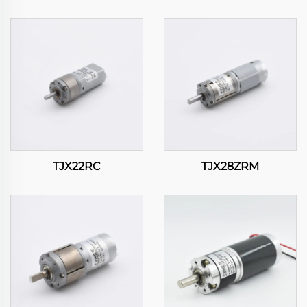
TJX22RC
TJX28ZRM