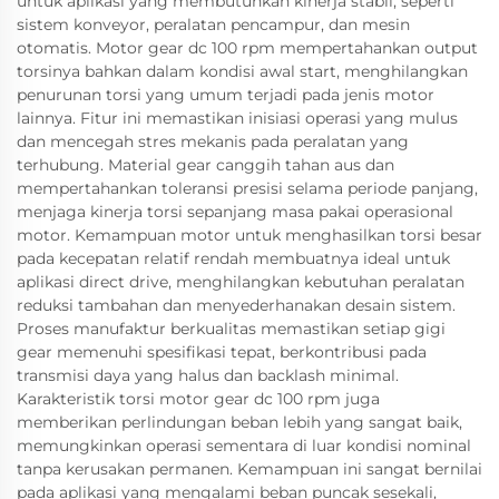
untuk aplikasi yang membutuhkan kinerja stabil, seperti
sistem konveyor, peralatan pencampur, dan mesin
otomatis. Motor gear dc 100 rpm mempertahankan output
torsinya bahkan dalam kondisi awal start, menghilangkan
penurunan torsi yang umum terjadi pada jenis motor
lainnya. Fitur ini memastikan inisiasi operasi yang mulus
dan mencegah stres mekanis pada peralatan yang
terhubung. Material gear canggih tahan aus dan
mempertahankan toleransi presisi selama periode panjang,
menjaga kinerja torsi sepanjang masa pakai operasional
motor. Kemampuan motor untuk menghasilkan torsi besar
pada kecepatan relatif rendah membuatnya ideal untuk
aplikasi direct drive, menghilangkan kebutuhan peralatan
reduksi tambahan dan menyederhanakan desain sistem.
Proses manufaktur berkualitas memastikan setiap gigi
gear memenuhi spesifikasi tepat, berkontribusi pada
transmisi daya yang halus dan backlash minimal.
Karakteristik torsi motor gear dc 100 rpm juga
memberikan perlindungan beban lebih yang sangat baik,
memungkinkan operasi sementara di luar kondisi nominal
tanpa kerusakan permanen. Kemampuan ini sangat bernilai
pada aplikasi yang mengalami beban puncak sesekali,