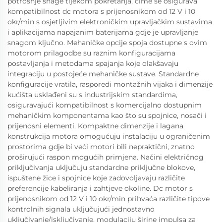
potrošnje snage tijekom pokretanja, čime se osigurava
kompatibilnost dc motora s prijenosnikom od 12 V i 10
okr/min s osjetljivim elektroničkim upravljačkim sustavima
i aplikacijama napajanim baterijama gdje je upravljanje
snagom ključno. Mehaničke opcije spoja dostupne s ovim
motorom prilagodbe su raznim konfiguracijama
postavljanja i metodama spajanja koje olakšavaju
integraciju u postojeće mehaničke sustave. Standardne
konfiguracije vratila, rasporedi montažnih vijaka i dimenzije
kućišta usklađeni su s industrijskim standardima,
osiguravajući kompatibilnost s komercijalno dostupnim
mehaničkim komponentama kao što su spojnice, nosači i
prijenosni elementi. Kompaktne dimenzije i lagana
konstrukcija motora omogućuju instalaciju u ograničenim
prostorima gdje bi veći motori bili nepraktični, znatno
proširujući raspon mogućih primjena. Načini električnog
priključivanja uključuju standardne priključne blokove,
ispuštene žice i spojnice koje zadovoljavaju različite
preferencije kabeliranja i zahtjeve okoline. Dc motor s
prijenosnikom od 12 V i 10 okr/min prihvaća različite tipove
kontrolnih signala uključujući jednostavno
uključivanje/isključivanje, modulaciju širine impulsa za