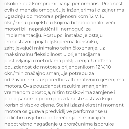
okoline bez kompromitiranja performansi. Prednost
ovih dimenzija omogućuje inženjerima i dizajnerima
ugradnju dc motora s prijenosnikom 12 V, 10
okr./min u projekte u kojima bi tradicionalni veći
motori bili nepraktični ili nemogući za
implementaciju. Postupci instalacije ostaju
jednostavni i prijateljski prema korisniku,
zahtijevajući minimalno tehničko znanje, uz
maksimalnu fleksibilnost u orijentacijama
postavljanja i metodama priključenja. Urođena
pouzdanost dc motora s prijenosnikom 12 V, 10
okr./min značajno smanjuje potrebu za
održavanjem u usporedbi s alternativnim rješenjima
motora. Ova pouzdanost rezultira smanjenim
vremenom prostoja, nižim troškovima zamjene i
poboljšanom općom pouzdanosti sustava koju
korisnici visoko cijene. Stalni izlazni okretni moment
motora osigurava predvidljive performanse u
različitim uvjetima opterećenja, eliminirajući
nepotrebno nagađanje u proračunima isporuke