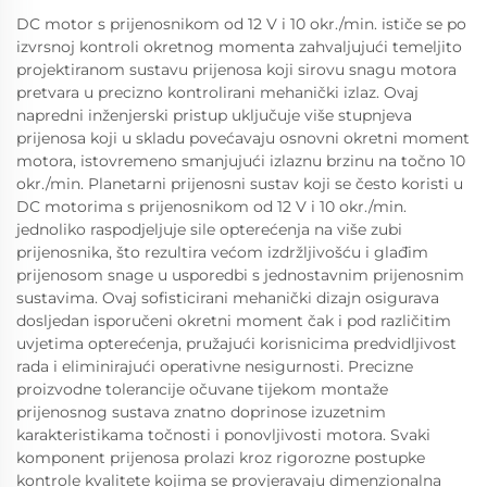
DC motor s prijenosnikom od 12 V i 10 okr./min. ističe se po
izvrsnoj kontroli okretnog momenta zahvaljujući temeljito
projektiranom sustavu prijenosa koji sirovu snagu motora
pretvara u precizno kontrolirani mehanički izlaz. Ovaj
napredni inženjerski pristup uključuje više stupnjeva
prijenosa koji u skladu povećavaju osnovni okretni moment
motora, istovremeno smanjujući izlaznu brzinu na točno 10
okr./min. Planetarni prijenosni sustav koji se često koristi u
DC motorima s prijenosnikom od 12 V i 10 okr./min.
jednoliko raspodjeljuje sile opterećenja na više zubi
prijenosnika, što rezultira većom izdržljivošću i glađim
prijenosom snage u usporedbi s jednostavnim prijenosnim
sustavima. Ovaj sofisticirani mehanički dizajn osigurava
dosljedan isporučeni okretni moment čak i pod različitim
uvjetima opterećenja, pružajući korisnicima predvidljivost
rada i eliminirajući operativne nesigurnosti. Precizne
proizvodne tolerancije očuvane tijekom montaže
prijenosnog sustava znatno doprinose izuzetnim
karakteristikama točnosti i ponovljivosti motora. Svaki
komponent prijenosa prolazi kroz rigorozne postupke
kontrole kvalitete kojima se provjeravaju dimenzionalna