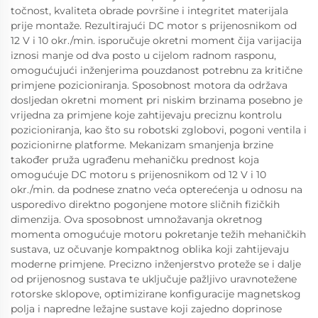
točnost, kvaliteta obrade površine i integritet materijala
prije montaže. Rezultirajući DC motor s prijenosnikom od
12 V i 10 okr./min. isporučuje okretni moment čija varijacija
iznosi manje od dva posto u cijelom radnom rasponu,
omogućujući inženjerima pouzdanost potrebnu za kritične
primjene pozicioniranja. Sposobnost motora da održava
dosljedan okretni moment pri niskim brzinama posebno je
vrijedna za primjene koje zahtijevaju preciznu kontrolu
pozicioniranja, kao što su robotski zglobovi, pogoni ventila i
pozicionirne platforme. Mekanizam smanjenja brzine
također pruža ugrađenu mehaničku prednost koja
omogućuje DC motoru s prijenosnikom od 12 V i 10
okr./min. da podnese znatno veća opterećenja u odnosu na
usporedivo direktno pogonjene motore sličnih fizičkih
dimenzija. Ova sposobnost umnožavanja okretnog
momenta omogućuje motoru pokretanje težih mehaničkih
sustava, uz očuvanje kompaktnog oblika koji zahtijevaju
moderne primjene. Precizno inženjerstvo proteže se i dalje
od prijenosnog sustava te uključuje pažljivo uravnotežene
rotorske sklopove, optimizirane konfiguracije magnetskog
polja i napredne ležajne sustave koji zajedno doprinose