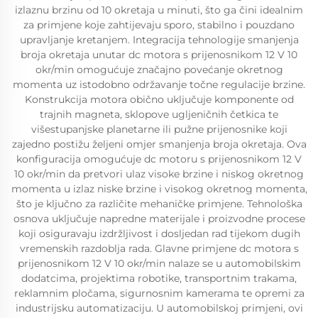
izlaznu brzinu od 10 okretaja u minuti, što ga čini idealnim
za primjene koje zahtijevaju sporo, stabilno i pouzdano
upravljanje kretanjem. Integracija tehnologije smanjenja
broja okretaja unutar dc motora s prijenosnikom 12 V 10
okr/min omogućuje značajno povećanje okretnog
momenta uz istodobno održavanje točne regulacije brzine.
Konstrukcija motora obično uključuje komponente od
trajnih magneta, sklopove ugljeničnih četkica te
višestupanjske planetarne ili pužne prijenosnike koji
zajedno postižu željeni omjer smanjenja broja okretaja. Ova
konfiguracija omogućuje dc motoru s prijenosnikom 12 V
10 okr/min da pretvori ulaz visoke brzine i niskog okretnog
momenta u izlaz niske brzine i visokog okretnog momenta,
što je ključno za različite mehaničke primjene. Tehnološka
osnova uključuje napredne materijale i proizvodne procese
koji osiguravaju izdržljivost i dosljedan rad tijekom dugih
vremenskih razdoblja rada. Glavne primjene dc motora s
prijenosnikom 12 V 10 okr/min nalaze se u automobilskim
dodatcima, projektima robotike, transportnim trakama,
reklamnim pločama, sigurnosnim kamerama te opremi za
industrijsku automatizaciju. U automobilskoj primjeni, ovi