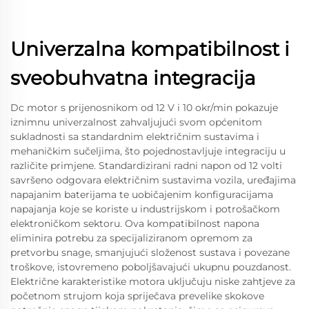
Univerzalna kompatibilnost i
sveobuhvatna integracija
Dc motor s prijenosnikom od 12 V i 10 okr/min pokazuje
iznimnu univerzalnost zahvaljujući svom općenitom
sukladnosti sa standardnim električnim sustavima i
mehaničkim sučeljima, što pojednostavljuje integraciju u
različite primjene. Standardizirani radni napon od 12 volti
savršeno odgovara električnim sustavima vozila, uređajima
napajanim baterijama te uobičajenim konfiguracijama
napajanja koje se koriste u industrijskom i potrošačkom
elektroničkom sektoru. Ova kompatibilnost napona
eliminira potrebu za specijaliziranom opremom za
pretvorbu snage, smanjujući složenost sustava i povezane
troškove, istovremeno poboljšavajući ukupnu pouzdanost.
Električne karakteristike motora uključuju niske zahtjeve za
početnom strujom koja spriječava prevelike skokove