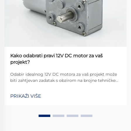
Kako odabrati pravi 12V DC motor za vaš
projekt?
Odabir idealnog 12V DC motora za vaš projekt može
biti zahtjevan zadatak s obzirom na brojne tehničke
specifikacije koje treba uzeti u obzir. Bez obzira
gradite li automatiziranog robota, prilagođeni
PRIKAŽI VIŠE
automobilski dodatak ili pametni uređaj za kuću,
pogrešan izbor može dovesti do ...