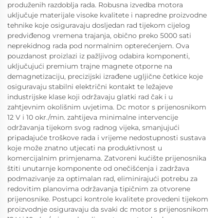
produženih razdoblja rada. Robusna izvedba motora
uključuje materijale visoke kvalitete i napredne proizvodne
tehnike koje osiguravaju dosljedan rad tijekom cijelog
predviđenog vremena trajanja, obično preko 5000 sati
neprekidnog rada pod normalnim opterećenjem. Ova
pouzdanost proizlazi iz pažljivog odabira komponenti,
uključujući premium trajne magnete otporne na
demagnetizaciju, precizijski izrađene ugljične četkice koje
osiguravaju stabilni električni kontakt te ležajeve
industrijske klase koji održavaju glatki rad čak i u
zahtjevnim okolišnim uvjetima. Dc motor s prijenosnikom
12 V i 10 okr./min. zahtijeva minimalne intervencije
održavanja tijekom svog radnog vijeka, smanjujući
pripadajuće troškove rada i vrijeme nedostupnosti sustava
koje može znatno utjecati na produktivnost u
komercijalnim primjenama. Zatvoreni kućište prijenosnika
štiti unutarnje komponente od onečišćenja i zadržava
podmazivanje za optimalan rad, eliminirajući potrebu za
redovitim planovima održavanja tipičnim za otvorene
prijenosnike. Postupci kontrole kvalitete provedeni tijekom
proizvodnje osiguravaju da svaki dc motor s prijenosnikom