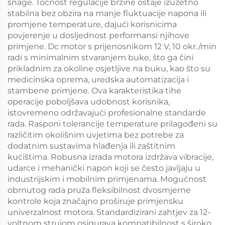
snage. Točnost regulacije brzine ostaje izuzetno
stabilna bez obzira na manje fluktuacije napona ili
promjene temperature, dajući korisnicima
povjerenje u dosljednost performansi njihove
primjene. Dc motor s prijenosnikom 12 V, 10 okr./min
radi s minimalnim stvaranjem buke, što ga čini
prikladnim za okoline osjetljive na buku, kao što su
medicinska oprema, uredska automatizacija i
stambene primjene. Ova karakteristika tihe
operacije poboljšava udobnost korisnika,
istovremeno održavajući profesionalne standarde
rada. Rasponi tolerancije temperature prilagođeni su
različitim okolišnim uvjetima bez potrebe za
dodatnim sustavima hlađenja ili zaštitnim
kućištima. Robusna izrada motora izdržava vibracije,
udarce i mehanički napon koji se često javljaju u
industrijskim i mobilnim primjenama. Mogućnost
obrnutog rada pruža fleksibilnost dvosmjerne
kontrole koja značajno proširuje primjensku
univerzalnost motora. Standardizirani zahtjev za 12-
voltnom strujom osigurava kompatibilnost s široko