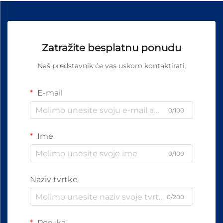
Zatražite besplatnu ponudu
Naš predstavnik će vas uskoro kontaktirati.
E-mail
0/100
Ime
0/100
Naziv tvrtke
0/200
Poruka