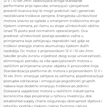
12 V i 10 okr./min. zadovoljava stroge standarde
performansi prije isporuke, smanjujući vjerojatnost
preranih kvarova koji bi mogli prekinuti rad i generirati
neočekivane troškove zamjene. Energetska učinkovitost
motora izravno se ogleda u smanjenim troškovima struje
tijekom vremena, pri čemu su stope učinkovitosti obično
iznad 75 posto pod normalnim opterećenjem. Ova
prednost učinkovitosti postaje posebno važna u
primjenama koje zahtijevaju neprekidni rad, gdje se
troškovi energije znatno akumuliraju tijekom dužih
razdoblja. Dc motor s prijenosnikom 12 V i 10 okr./min.
također pruža izvrsnu vrijednost zbog svoje univerzalnosti,
eliminirajući potrebu za više specijaliziranih motora u
različitim primjenama unutar objekta ili proizvodne linije.
Standardizacija platforme dc motora s prijenosnikom 12 V i
10 okr./min. smanjuje zahtjeve za zalihama, pojednostavljuje
postupke održavanja i omogućuje pogodnosti grupnih
nabava koje dodatno smanjuju troškove po jedinici.
Dokazana uspješnost motora u različitim industrijama
korisnicima daje povjerenje u njihovu investiciju, dok
established supply chains osiguravaju dostupnost dijelova i
tehničku podršku tijekom cijelog životnog ciklusa