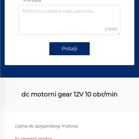
0/1000
Pošalji
dc motorni gear 12V 10 obr/min
cijena dc pogonskog motora
5v stepeni motor