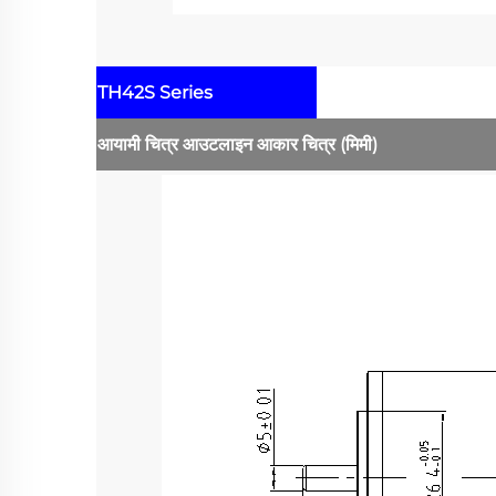
TH42S Series
आयामी चित्र
आउटलाइन आकार चित्र
(मिमी)