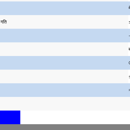
ग
 गति