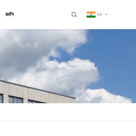
ब्लॉग
HI