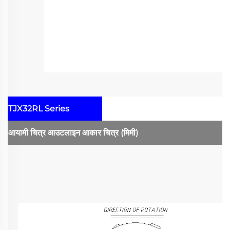
TJX32RL Series
आयामी चित्र
आउटलाइन आकार चित्र
(मिमी)