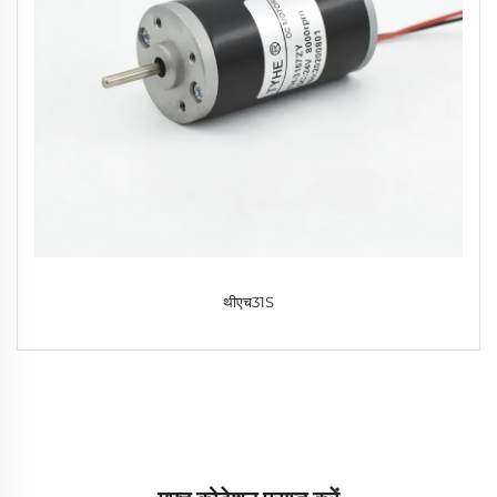
थीएच31S