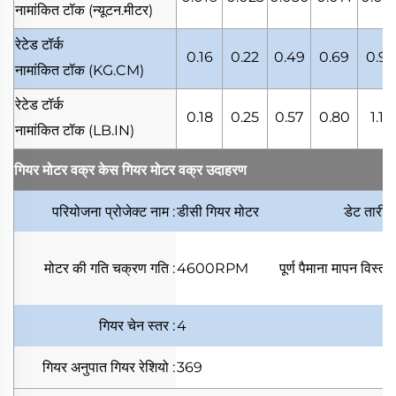
नामांकित टॉक
(न्यूटन.मीटर)
रेटेड टॉर्क
0.16
0.22
0.49
0.69
0.97
नामांकित टॉक
(KG.CM)
रेटेड टॉर्क
0.18
0.25
0.57
0.80
1.12
नामांकित टॉक
(LB.IN)
गियर मोटर वक्र केस
गियर मोटर वक्र उदाहरण
परियोजना
प्रोजेक्ट नाम
:
डीसी गियर मोटर
डेट
तारी
मोटर की गति
चक्रण गति
:
4600RPM
पूर्ण पैमाना
मापन विस्ता
गियर चेन
स्तर
:
4
गियर अनुपात
गियर रेशियो
:
369