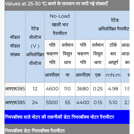
Values at 25-30
℃
कमरे के तापमान पर मापी गई संख्याएँ
No-Load
रेटेड
खाली भार
रेटेड
अभिलेखित पैरामीटर
पैरामीटर
मॉडल
वोल्टेज
गति
वर्तमान
गति
वर्तमान
टॉर्क
आउटपु
मॉडल
（
V
）
चक्रण
विद्युत
चक्रण
विद्युत
बल
आउटपु
संख्या
अभिलेखित
गति
धारा
गति
धारा
आघूर्ण
कार्य
वोल्टेज
आरपीएम
मा
आरपीएम
एक
mN.m
व
आरएस385
12
4600
110
3680
0.25
4.98
1.92
आरएस385
24
5500
55
4400
0.15
5.10
2.35
गियरबॉक्स वाले मोटर की तकनीकी डेटा
गियरबॉक्स मोटर पैरामीटर
गियरबॉक्स डेटा
गियरबॉक्स पैरामीटर