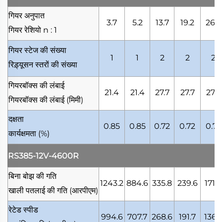
गियर अनुपात
3.7
5.2
13.7
19.2
26.9
गियर रेशियो
n : 1
गियर स्टेज की संख्या
1
1
2
2
2
रिड़्यूसन स्तरों की संख्या
गियरबॉक्स की लंबाई
21.4
21.4
27.7
27.7
27.7
गियरबॉक्स की लंबाई
(मिमी)
दक्षता
0.85
0.85
0.72
0.72
0.72
कार्यक्षमता
(%)
RS385-12V-4600R
बिना बोझ की गति
1243.2
884.6
335.8
239.6
171.0
खाली पतलाई की गति
(आरपीएम)
रेटेड स्पीड
994.6
707.7
268.6
191.7
136.