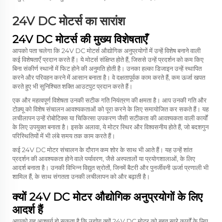
24V DC मोटर्स का सारांश
24V DC मोटर्स की मुख्य विशेषताएँ
आपको पता चलेगा कि 24V DC मोटर्स औद्योगिक अनुप्रयोगों में उन्हें विशेष बनाने वाली
कई विशेषताएँ प्रदान करते हैं। ये मोटर्स संक्षिप्त होते हैं, जिससे उन्हें प्रदर्शन को कम किए
बिना संकीर्ण स्थानों में फिट होने की अनुमति होती है। उनका हल्का डिजाइन उन्हें स्थापित
करने और परिवहन करने में आसान बनाता है। वे दक्षतापूर्वक काम करते हैं, कम ऊर्जा खपत
करते हुए भी सुनिश्चित शक्ति आउटपुट प्रदान करते हैं।
एक और महत्वपूर्ण विशेषता उनकी सटीक गति नियंत्रण की क्षमता है। आप उनकी गति और
टोक़्यू को विशेष संचालन आवश्यकताओं को पूरा करने के लिए समायोजित कर सकते हैं। यह
लचीलापन उन्हें रोबोटिक्स या चिकित्सा उपकरण जैसी सटीकता की आवश्यकता वाली कार्यों
के लिए उपयुक्त बनाता है। इसके अलावा, ये मोटर स्थिर और विश्वसनीय होते हैं, जो बदशगुन
परिस्थितियों में भी लंबे समय तक काम करते हैं।
कई 24V DC मोटर संचालन के दौरान कम शोर के साथ भी आते हैं। यह उन्हें शांत
प्रदर्शन की आवश्यकता होने वाले पर्यावरण, जैसे अस्पतालों या प्रयोगशालाओं, के लिए
आदर्श बनाता है। उनकी विभिन्न विद्युत स्रोतों, जिनमें बैटरी और पुनर्जीवनी ऊर्जा प्रणाली भी
शामिल हैं, के साथ संगतता उनकी लचीलापन को और बढ़ाती है।
क्यों 24V DC मोटर औद्योगिक अनुप्रयोगों के लिए
आदर्श हैं
आपको यह आश्चर्य हो सकता है कि उद्योग क्यों 24V DC मोटर को बहुत सारे कार्यों के लिए