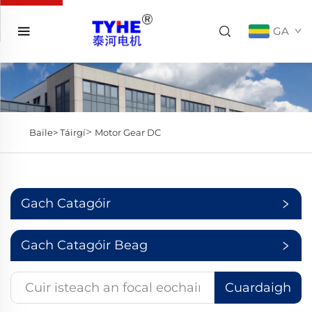
GA
>
Baile>
Táirgí
Motor Gear DC
Gach Catagóir
Gach Catagóir Beag
Cuardaigh