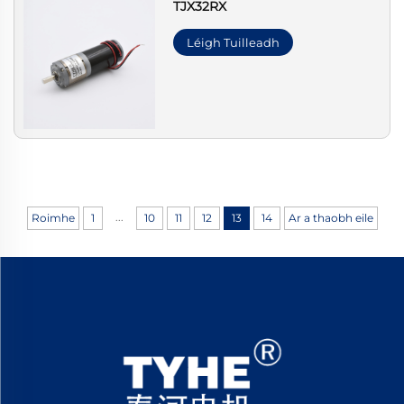
TJX32RX
Léigh Tuilleadh
...
Roimhe
1
10
11
12
13
14
Ar a thaobh eile