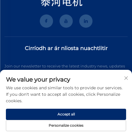
Cirríodh ar ár nliosta nuachtlitir
Join our newsletter to receive the latest industry news, updates
and insights from our team.
We value your privacy
We use cookies and similar tools to provide our services.
If you don't want to accept all cookies, click Personalize
Scriosadh
cookies.
Accept all
Cóipcheart © 2026 Wenzhou Tyhe Motor Co.,ltd. Gach ceart ar
fad faoi
Póiléad Príobháideachta
Personalize cookies