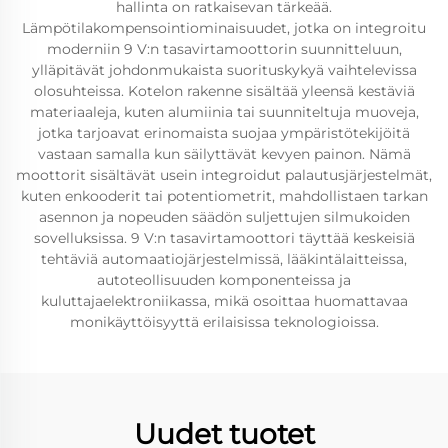
hallinta on ratkaisevan tärkeää.
Lämpötilakompensointiominaisuudet, jotka on integroitu
moderniin 9 V:n tasavirtamoottorin suunnitteluun,
ylläpitävät johdonmukaista suorituskykyä vaihtelevissa
olosuhteissa. Kotelon rakenne sisältää yleensä kestäviä
materiaaleja, kuten alumiinia tai suunniteltuja muoveja,
jotka tarjoavat erinomaista suojaa ympäristötekijöitä
vastaan samalla kun säilyttävät kevyen painon. Nämä
moottorit sisältävät usein integroidut palautusjärjestelmät,
kuten enkooderit tai potentiometrit, mahdollistaen tarkan
asennon ja nopeuden säädön suljettujen silmukoiden
sovelluksissa. 9 V:n tasavirtamoottori täyttää keskeisiä
tehtäviä automaatiojärjestelmissä, lääkintälaitteissa,
autoteollisuuden komponenteissa ja
kuluttajaelektroniikassa, mikä osoittaa huomattavaa
monikäyttöisyyttä erilaisissa teknologioissa.
Uudet tuotet