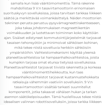
samalla kun lisää vääntömomenttia. Tämä rakenne
mahdollistaa 9 V:n tasavirtamoottorin erinomaisen
suorituskyvyn sovelluksissa, joissa tarvitaan tarkkaa liikkeen
säätöä ja merkittävää voimankäsittelyä. Näiden moottorien
tekninen perusta perustuu pysyvämagneettirakenteeseen,
joka takaa johdonmukaisen magneettikentän
voimakkuuden ja luotettavan toiminnan koko käyttöiän
ajan. Sisäiset edistyneet kommutointijärjestelmät tarjoavat
tasaisen tehonsyötön ja minimoivat sähköisen kohinan,
mikä tekee niistä soveltuvia herkkiin sähköisiin
ympäristöihin. Vaihteistomekanismi käyttää yleensä
planeettavaihteistoa tai hampaanhalkovaihteistoa, joista
kumpikin tarjoaa omat etunsa tietyissä sovelluksissa.
Planeettavaihteistot tarjoavat tiivistä rakennetta ja korkeaa
vääntömomenttiheikkoutta, kun taas
hampaanhalkovaihteistot tarjoavat kustannustehokkaita
ratkaisuja vähemmän vaativiin sovelluksiin. 9 V:n
tasavirtamoottori sisältää tarkasti suunnitellut
komponentit, jotka takaavat vähäisen hukan ja tarkan
asennon säätökelpoisuuden. Tämä huolellisuus tekee niistä
ideaalisen valinnan robottisovelluksiin, joissa tarkka liikkeen