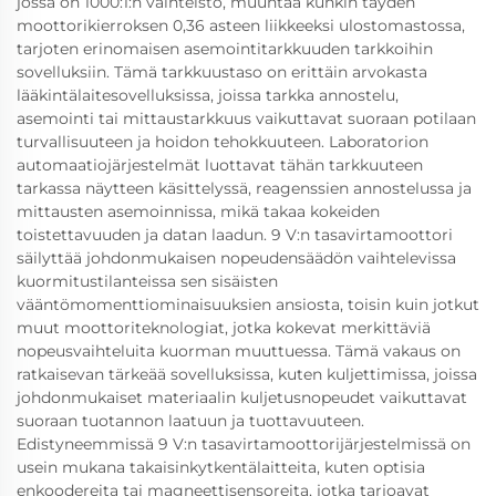
jossa on 1000:1:n vaihteisto, muuntaa kunkin täyden
moottorikierroksen 0,36 asteen liikkeeksi ulostomastossa,
tarjoten erinomaisen asemointitarkkuuden tarkkoihin
sovelluksiin. Tämä tarkkuustaso on erittäin arvokasta
lääkintälaitesovelluksissa, joissa tarkka annostelu,
asemointi tai mittaustarkkuus vaikuttavat suoraan potilaan
turvallisuuteen ja hoidon tehokkuuteen. Laboratorion
automaatiojärjestelmät luottavat tähän tarkkuuteen
tarkassa näytteen käsittelyssä, reagenssien annostelussa ja
mittausten asemoinnissa, mikä takaa kokeiden
toistettavuuden ja datan laadun. 9 V:n tasavirtamoottori
säilyttää johdonmukaisen nopeudensäädön vaihtelevissa
kuormitustilanteissa sen sisäisten
vääntömomenttiominaisuuksien ansiosta, toisin kuin jotkut
muut moottoriteknologiat, jotka kokevat merkittäviä
nopeusvaihteluita kuorman muuttuessa. Tämä vakaus on
ratkaisevan tärkeää sovelluksissa, kuten kuljettimissa, joissa
johdonmukaiset materiaalin kuljetusnopeudet vaikuttavat
suoraan tuotannon laatuun ja tuottavuuteen.
Edistyneemmissä 9 V:n tasavirtamoottorijärjestelmissä on
usein mukana takaisinkytkentälaitteita, kuten optisia
enkoodereita tai magneettisensoreita, jotka tarjoavat