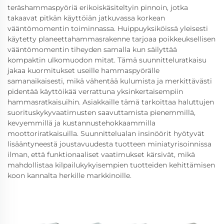
teräshammaspyöriä erikoiskäsiteltyin pinnoin, jotka
takaavat pitkän käyttöiän jatkuvassa korkean
vääntömomentin toiminnassa. Huippuyksiköissä yleisesti
käytetty planeettahammasrakenne tarjoaa poikkeuksellisen
vääntömomentin tiheyden samalla kun säilyttää
kompaktin ulkomuodon mitat. Tämä suunnitteluratkaisu
jakaa kuormitukset useille hammaspyörälle
samanaikaisesti, mikä vähentää kulumista ja merkittävästi
pidentää käyttöikää verrattuna yksinkertaisempiin
hammasratkaisuihin. Asiakkaille tämä tarkoittaa haluttujen
suorituskykyvaatimusten saavuttamista pienemmillä,
kevyemmillä ja kustannustehokkaammilla
moottoriratkaisuilla. Suunnittelualan insinöörit hyötyvät
lisääntyneestä joustavuudesta tuotteen miniatyrisoinnissa
ilman, että funktionaaliset vaatimukset kärsivät, mikä
mahdollistaa kilpailukykyisempien tuotteiden kehittämisen
koon kannalta herkille markkinoille.