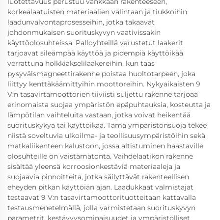
luotettavuus perustuu vankkaan rakenteeseen,
korkealaatuisten materiaalien valintaan ja tiukkoihin
laadunvalvontaprosesseihin, jotka takaavät
johdonmukaisen suorituskyvyn vaativissakin
käyttöolosuhteissa. Palloyhteillä varustetut laakerit
tarjoavat sileämpää käyttöä ja pidempiä käyttöikää
verrattuna holkkiakselilaakereihin, kun taas
pysyväismagneettirakenne poistaa huoltotarpeen, joka
liittyy kenttäkäämittyihin moottoreihin. Nykyaikaisten 9
V:n tasavirtamoottorien tiiviisti suljettu rakenne tarjoaa
erinomaista suojaa ympäristön epäpuhtauksia, kosteutta ja
lämpötilan vaihteluita vastaan, jotka voivat heikentää
suorituskykyä tai käyttöikää. Tämä ympäristönsuoja tekee
niistä soveltuvia ulkoilma- ja teollisuusympäristöihin sekä
matkaliikenteen kalustoon, jossa altistuminen haastaville
olosuhteille on väistämätöntä. Vaihdelaatikon rakenne
sisältää yleensä korroosionkestäviä materiaaleja ja
suojaavia pinnoitteita, jotka säilyttävät rakenteellisen
eheyden pitkän käyttöiän ajan. Laadukkaat valmistajat
testaavat 9 V:n tasavirtamoottorituotteitaan kattavalla
testausmenetelmällä, jolla varmistetaan suorituskyvyn
parametrit, kestävyysominaisuudet ja ympäristölliset