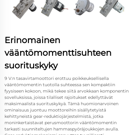
Erinomainen
vääntömomenttisuhteen
suorituskyky
9 V:n tasavirtamoottori erottuu poikkeuksellisella
vääntömomentin tuotolla suhteessa sen kompaktiin
fyysiseen kokoon, mikä tekee siitä arvokkaan komponentin
sovelluksissa, joissa tilalliset rajoitukset edellyttävät
maksimaalista suorituskykyä. Tämä huomionarvoinen
ominaisuus juontuu moottoreihin sisällytetyistä
kehittyneistä gear-reduktiojärjestelmistä, jotka
moninkertaistavat perusmoottorin vääntömomentin
tarkasti suunniteltujen hammaspyöräjoukkojen avulla.