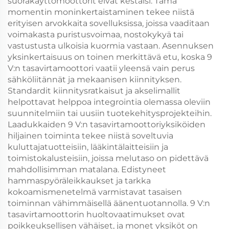
suorakäyttömoottorit eivät kestäisi. Tämä
momentin moninkertaistaminen tekee niistä
erityisen arvokkaita sovelluksissa, joissa vaaditaan
voimakasta puristusvoimaa, nostokykyä tai
vastustusta ulkoisia kuormia vastaan. Asennuksen
yksinkertaisuus on toinen merkittävä etu, koska 9
V:n tasavirtamoottori vaatii yleensä vain perus
sähköliitännät ja mekaanisen kiinnityksen.
Standardit kiinnitysratkaisut ja akselimallit
helpottavat helppoa integrointia olemassa oleviin
suunnitelmiin tai uusiin tuotekehitysprojekteihin.
Laadukkaiden 9 V:n tasavirtamoottoriyksiköiden
hiljainen toiminta tekee niistä soveltuvia
kuluttajatuotteisiin, lääkintälaitteisiin ja
toimistokalusteisiin, joissa melutaso on pidettävä
mahdollisimman matalana. Edistyneet
hammaspyöräleikkaukset ja tarkka
kokoamismenetelmä varmistavat tasaisen
toiminnan vähimmäisellä äänentuotannolla. 9 V:n
tasavirtamoottorin huoltovaatimukset ovat
poikkeuksellisen vähäiset, ja monet yksiköt on