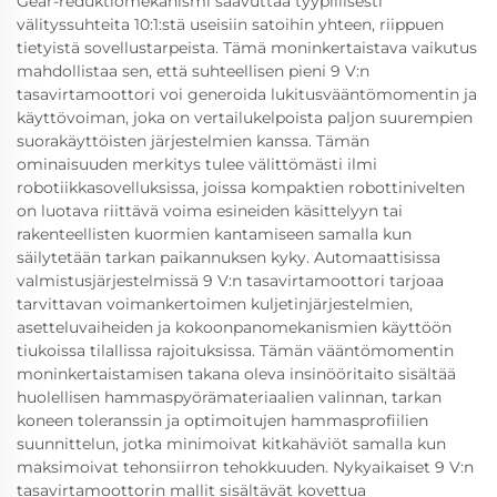
Gear-reduktiomekanismi saavuttaa tyypillisesti
välityssuhteita 10:1:stä useisiin satoihin yhteen, riippuen
tietyistä sovellustarpeista. Tämä moninkertaistava vaikutus
mahdollistaa sen, että suhteellisen pieni 9 V:n
tasavirtamoottori voi generoida lukitusvääntömomentin ja
käyttövoiman, joka on vertailukelpoista paljon suurempien
suorakäyttöisten järjestelmien kanssa. Tämän
ominaisuuden merkitys tulee välittömästi ilmi
robotiikkasovelluksissa, joissa kompaktien robottinivelten
on luotava riittävä voima esineiden käsittelyyn tai
rakenteellisten kuormien kantamiseen samalla kun
säilytetään tarkan paikannuksen kyky. Automaattisissa
valmistusjärjestelmissä 9 V:n tasavirtamoottori tarjoaa
tarvittavan voimankertoimen kuljetinjärjestelmien,
asetteluvaiheiden ja kokoonpanomekanismien käyttöön
tiukoissa tilallissa rajoituksissa. Tämän vääntömomentin
moninkertaistamisen takana oleva insinööritaito sisältää
huolellisen hammaspyörämateriaalien valinnan, tarkan
koneen toleranssin ja optimoitujen hammasprofiilien
suunnittelun, jotka minimoivat kitkahäviöt samalla kun
maksimoivat tehonsiirron tehokkuuden. Nykyaikaiset 9 V:n
tasavirtamoottorin mallit sisältävät kovettua