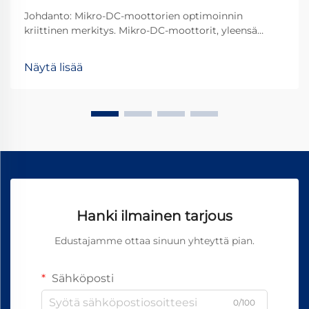
Johdanto: Mikro-DC-moottorien optimoinnin
kriittinen merkitys. Mikro-DC-moottorit, yleensä
moottorit, joiden halkaisija on alle 38 mm, ovat
muodostuneet välttämättömiksi komponenteiksi
Näytä lisää
nykyaikaisissa teknologiasovelluksissa.
Tarkkuussairaallosta aina ...
Hanki ilmainen tarjous
Edustajamme ottaa sinuun yhteyttä pian.
Sähköposti
0/100