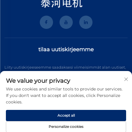
tilaa uutiskirjeemme
Liity uutiskirjeeseemme saadaksesi viimeisimmät alan uutiset,
päivitykset ja meidän tiimin antamat näkemykset.
We value your privacy
We use cookies and similar tools to provide our services.
If you don't want to accept all cookies, click Personalize
Tilaa
cookies.
Accept all
Tekijänoikeudet © 2025 Wenzhou Tyhe Motor Co.,ltd. Kaikki
oikeudet pidätetään
Yksityisyyskäytäntö
Personalize cookies