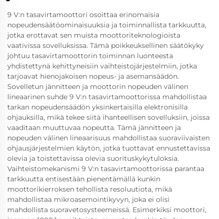
9 V:n tasavirtamoottori osoittaa erinomaisia
nopeudensäätöominaisuuksia ja toiminnallista tarkkuutta,
jotka erottavat sen muista moottoriteknologioista
vaativissa sovelluksissa. Tämä poikkeuksellinen säätökyky
johtuu tasavirtamoottorin toiminnan luonteesta
yhdistettynä kehittyneisiin vaihteistojärjestelmiin, jotka
tarjoavat hienojakoisen nopeus- ja asemansäädön.
Sovelletun jännitteen ja moottorin nopeuden välinen
lineaarinen suhde 9 V:n tasavirtamoottorissa mahdollistaa
tarkan nopeudensäädön yksinkertaisilla elektronisilla
ohjauksilla, mikä tekee siitä ihanteellisen sovelluksiin, joissa
vaaditaan muuttuvaa nopeutta. Tämä jännitteen ja
nopeuden välinen lineaarisuus mahdollistaa suoraviivaisten
ohjausjärjestelmien käytön, jotka tuottavat ennustettavissa
olevia ja toistettavissa olevia suorituskykytuloksia.
Vaihteistomekanismi 9 V:n tasavirtamoottorissa parantaa
tarkkuutta entisestään pienentämällä kunkin
moottorikierroksen tehollista resoluutiota, mikä
mahdollistaa mikroasemointikyvyn, joka ei olisi
mahdollista suoravetosysteemeissä. Esimerkiksi moottori,