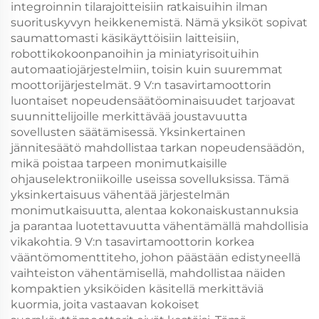
integroinnin tilarajoitteisiin ratkaisuihin ilman
suorituskyvyn heikkenemistä. Nämä yksiköt sopivat
saumattomasti käsikäyttöisiin laitteisiin,
robottikokoonpanoihin ja miniatyrisoituihin
automaatiojärjestelmiin, toisin kuin suuremmat
moottorijärjestelmät. 9 V:n tasavirtamoottorin
luontaiset nopeudensäätöominaisuudet tarjoavat
suunnittelijoille merkittävää joustavuutta
sovellusten säätämisessä. Yksinkertainen
jännitesäätö mahdollistaa tarkan nopeudensäädön,
mikä poistaa tarpeen monimutkaisille
ohjauselektroniikoille useissa sovelluksissa. Tämä
yksinkertaisuus vähentää järjestelmän
monimutkaisuutta, alentaa kokonaiskustannuksia
ja parantaa luotettavuutta vähentämällä mahdollisia
vikakohtia. 9 V:n tasavirtamoottorin korkea
vääntömomenttiteho, johon päästään edistyneellä
vaihteiston vähentämisellä, mahdollistaa näiden
kompaktien yksiköiden käsitellä merkittäviä
kuormia, joita vastaavan kokoiset