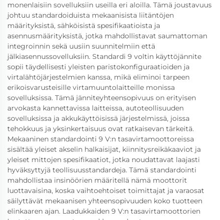
monenlaisiin sovelluksiin useilla eri aloilla. Tämä joustavuus
johtuu standardoiduista mekaanisista liitäntöjen
määrityksistä, sähköisistä spesifikaatioista ja
asennusmäärityksistä, jotka mahdollistavat saumattoman
integroinnin sekä uusiin suunnitelmiin että
jälkiasennussovelluksiin. Standardi 9 voltin käyttöjännite
sopii täydellisesti yleisten paristokonfiguraatioiden ja
virtalähtöjärjestelmien kanssa, mikä eliminoi tarpeen
erikoisvarusteisille virtamuuntolaitteille monissa
sovelluksissa. Tämä jänniteyhteensopivuus on erityisen
arvokasta kannettavissa laitteissa, autoteollisuuden
sovelluksissa ja akkukäyttöisissä järjestelmissä, joissa
tehokkuus ja yksinkertaisuus ovat ratkaisevan tärkeitä.
Mekaaninen standardointi 9 V:n tasavirtamoottoreissa
sisältää yleiset akselin halkaisijat, kiinnitysreikäkaaviot ja
yleiset mittojen spesifikaatiot, jotka noudattavat laajasti
hyväksyttyjä teollisuusstandardeja. Tämä standardointi
mahdollistaa insinöörien määritellä nämä moottorit
luottavaisina, koska vaihtoehtoiset toimittajat ja varaosat
säilyttävät mekaanisen yhteensopivuuden koko tuotteen
elinkaaren ajan. Laadukkaiden 9 V:n tasavirtamoottorien