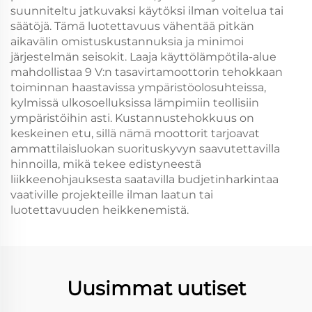
suunniteltu jatkuvaksi käytöksi ilman voitelua tai
säätöjä. Tämä luotettavuus vähentää pitkän
aikavälin omistuskustannuksia ja minimoi
järjestelmän seisokit. Laaja käyttölämpötila-alue
mahdollistaa 9 V:n tasavirtamoottorin tehokkaan
toiminnan haastavissa ympäristöolosuhteissa,
kylmissä ulkosoelluksissa lämpimiin teollisiin
ympäristöihin asti. Kustannustehokkuus on
keskeinen etu, sillä nämä moottorit tarjoavat
ammattilaisluokan suorituskyvyn saavutettavilla
hinnoilla, mikä tekee edistyneestä
liikkeenohjauksesta saatavilla budjetinharkintaa
vaativille projekteille ilman laatun tai
luotettavuuden heikkenemistä.
Uusimmat uutiset