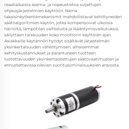
reaaliaikaista asema- ja nopeustietoa suljettujen
ohjausjärjestelmien käyttöön. Nämä
takaisinkytkentämekanismit mahdollistavat kehittyneiden
säätöalgoritmien käytön, jotka kompensoivat ulkoisia
häiriöitä, lämpötilan vaihteluita ja ikääntymisvaikutuksia,
säilyttäen tarkkuuden koko moottorin käyttöiän ajan.
Asiakkaille käytännön hyödyt sisältävät järjestelmän
yksinkertaisuuden vähentymisen, alhaisemmat
kehityskustannukset ja parantuneen tuotteen
luotettavuuden yksinkertaistettujen säätövaatimusten ja
ennustettavissa olevien suoritusominaisuuksien ansiosta.