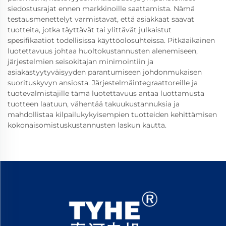
siedostusrajat ennen markkinoille saattamista. Nämä
testausmenettelyt varmistavat, että asiakkaat saavat
tuotteita, jotka täyttävät tai ylittävät julkaistut
spesifikaatiot todellisissa käyttöolosuhteissa. Pitkäaikainen
luotettavuus johtaa huoltokustannusten alenemiseen,
järjestelmien seisokitajan minimointiin ja
asiakastyytyväisyyden parantumiseen johdonmukaisen
suorituskyvyn ansiosta. Järjestelmäintegraattoreille ja
tuotevalmistajille tämä luotettavuus antaa luottamusta
tuotteen laatuun, vähentää takuukustannuksia ja
mahdollistaa kilpailukykyisempien tuotteiden kehittämisen
kokonaisomistuskustannusten laskun kautta.