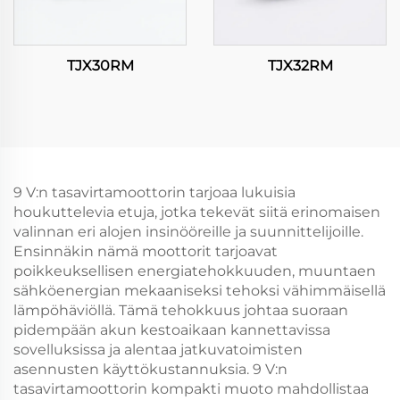
TJX30RM
TJX32RM
9 V:n tasavirtamoottorin tarjoaa lukuisia
houkuttelevia etuja, jotka tekevät siitä erinomaisen
valinnan eri alojen insinööreille ja suunnittelijoille.
Ensinnäkin nämä moottorit tarjoavat
poikkeuksellisen energiatehokkuuden, muuntaen
sähköenergian mekaaniseksi tehoksi vähimmäisellä
lämpöhäviöllä. Tämä tehokkuus johtaa suoraan
pidempään akun kestoaikaan kannettavissa
sovelluksissa ja alentaa jatkuvatoimisten
asennusten käyttökustannuksia. 9 V:n
tasavirtamoottorin kompakti muoto mahdollistaa