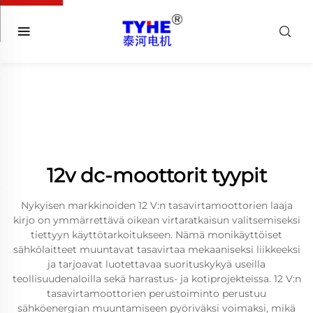
12v dc-moottorit tyypit
Nykyisen markkinoiden 12 V:n tasavirtamoottorien laaja
kirjo on ymmärrettävä oikean virtaratkaisun valitsemiseksi
tiettyyn käyttötarkoitukseen. Nämä monikäyttöiset
sähkölaitteet muuntavat tasavirtaa mekaaniseksi liikkeeksi
ja tarjoavat luotettavaa suorituskykyä useilla
teollisuudenaloilla sekä harrastus- ja kotiprojekteissa. 12 V:n
tasavirtamoottorien perustoiminto perustuu
sähköenergian muuntamiseen pyöriväksi voimaksi, mikä