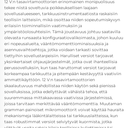
12 V:n tasavirtamoottorien erinomainen monipuolisuus
tekee niistä soveltuvia poikkeuksellisen laajaan
sovellusalueeseen, tarkkuusinstrumentaatiosta raskaisiin
teollisiin laitteisiin, mikä osoittaa niiden sopeutumiskyvyn
erilaisiin toiminnallisiin vaatimuksiin ja
ympäristöolosuhteisiin. Tämä joustavuus johtuu saatavilla
olevasta runsaasta konfiguraatiovalikoimasta, johon kuuluu
eri nopeusalueita, vääntömomenttiominaisuuksia ja
asennusvaihtoehtoja, jotka voidaan tarkasti sovittaa
tiettyihin sovellustarpeisiin. Harulliset versiot tarjoavat
yksinkertaiset ohjausjärjestelmät, jotka ovat ihanteellisia
perussovelluksiin, kun taas haruttomat versiot tarjoavat
korkeampaa tarkkuutta ja pitempään kestävyyttä vaativiin
ammattikäyttöön. 12 V:n tasavirtamoottorien
skaalautuvuus mahdollistaa niiden käytön sekä pienissä
sovelluksissa, jotka edellyttävät vähäistä tehoa, että
suuremmassa mittakaavassa vaativissa järjestelmissä,
joissa tarvitaan merkittävää vääntömomenttia. Muutaman
gramman painoiset mikromoottorit voivat käyttää hauraita
mekanismeja lääkintälaitteissa tai tarkkuuslaitteissa, kun
taas robustimmat versiot selviytyvät kuormista, jotka
ylittävät useita satoja kiloja teollisissa kuljettimissa tai