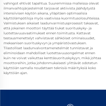
vahingot ehtivät tapahtua. Suuremmissa malleissa olevat
ilmanvaihtojärjestelmät tarjoavat aktiivista jäähdytystä
intensiivisen käytön aikana, ylläpitäen optimaalisia
käyttölämpötiloja myös vaativissa kuormitusolosuhteissa.
Valmistuksen aikaiset laadunvarmistusprosessit takaavat,
että jokainen moottori täyttää tiukat suorituskyky- ja
luotettavuusvaatimukset ennen toimitusta. Kattavat
testausmenettelyt vahvistavat sähköiset ominaisuudet,
mekaanisen suorituskyvyn ja ympäristövastuksen.
Tilastolliset laadunvalvontamenetelmät tunnistavat ja
eliminoidaan mahdolliset luotettavuusongelmat ennen
kuin ne voivat vaikuttaa kenttäsuorituskykyyn, mikä johtaa
moottoreihin, jotka johdonmukaisesti ylittävät odotetun
käyttöiän samalla noudattaen teknisiä määrityksiä koko
käyttöiän ajan.