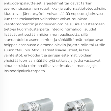
enkooderipalautteiset järjestelmät tarjoavat tarkan
asemointiseurannan robotiikka- ja automaatiototeutuksiin.
Muuttuvat jännitesyötöt voivat säätää nopeutta jatkuvasti,
kun taas mekaaniset vaihteistot voivat muokata
vääntömomentin ja nopeuden ominaisuuksia vastaamaan
tiettyjä kuormitustarpeita. Integrointimahdollisuudet
lisäävät entisestään niiden monipuolisuutta, sillä
standardoidut asennusmitat ja sähköliitännät helpottavat
helppoa asennusta olemassa oleviin järjestelmiin tai uusiin
suunnitteluihin. Modulaariset lisävarusteet, kuten
vaihteistot, enkooderit ja jarrujärjestelmät, voidaan
yhdistää luomaan räätälöityjä ratkaisuja, jotka vastaavat
ainutlaatuisia toiminnallisia vaatimuksia ilman laajoja
insinööripalvelutarpeita.