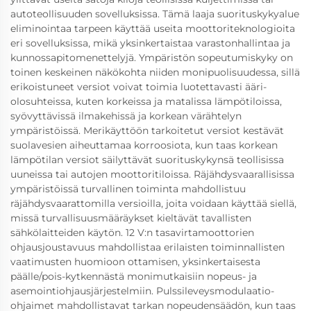
autoteollisuuden sovelluksissa. Tämä laaja suorituskykyalue
eliminointaa tarpeen käyttää useita moottoriteknologioita
eri sovelluksissa, mikä yksinkertaistaa varastonhallintaa ja
kunnossapitomenettelyjä. Ympäristön sopeutumiskyky on
toinen keskeinen näkökohta niiden monipuolisuudessa, sillä
erikoistuneet versiot voivat toimia luotettavasti ääri-
olosuhteissa, kuten korkeissa ja matalissa lämpötiloissa,
syövyttävissä ilmakehissä ja korkean värähtelyn
ympäristöissä. Merikäyttöön tarkoitetut versiot kestävät
suolavesien aiheuttamaa korroosiota, kun taas korkean
lämpötilan versiot säilyttävät suorituskykynsä teollisissa
uuneissa tai autojen moottoritiloissa. Räjähdysvaarallisissa
ympäristöissä turvallinen toiminta mahdollistuu
räjähdysvaarattomilla versioilla, joita voidaan käyttää siellä,
missä turvallisuusmääräykset kieltävät tavallisten
sähkölaitteiden käytön. 12 V:n tasavirtamoottorien
ohjausjoustavuus mahdollistaa erilaisten toiminnallisten
vaatimusten huomioon ottamisen, yksinkertaisesta
päälle/pois-kytkennästä monimutkaisiin nopeus- ja
asemointiohjausjärjestelmiin. Pulssileveysmodulaatio-
ohjaimet mahdollistavat tarkan nopeudensäädön, kun taas