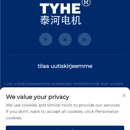
tilaa uutiskirjeemme
Liity uutiskirjeeseemme saadaksesi viimeisimmät alan uutiset,
päivitykset ja meidän tiimin antamat näkemykset.
We value your privacy
We use cookies and similar tools to provide our services.
If you don't want to accept all cookies, click Personalize
Tilaa
cookies.