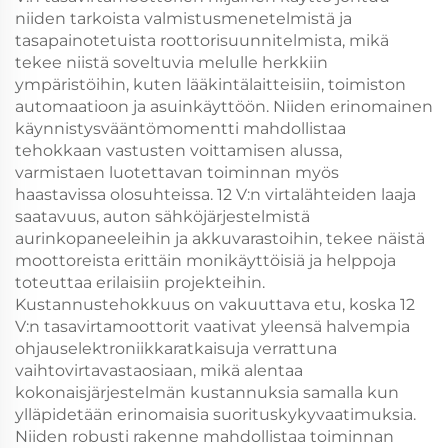
niiden tarkoista valmistusmenetelmistä ja
tasapainotetuista roottorisuunnitelmista, mikä
tekee niistä soveltuvia melulle herkkiin
ympäristöihin, kuten lääkintälaitteisiin, toimiston
automaatioon ja asuinkäyttöön. Niiden erinomainen
käynnistysvääntömomentti mahdollistaa
tehokkaan vastusten voittamisen alussa,
varmistaen luotettavan toiminnan myös
haastavissa olosuhteissa. 12 V:n virtalähteiden laaja
saatavuus, auton sähköjärjestelmistä
aurinkopaneeleihin ja akkuvarastoihin, tekee näistä
moottoreista erittäin monikäyttöisiä ja helppoja
toteuttaa erilaisiin projekteihin.
Kustannustehokkuus on vakuuttava etu, koska 12
V:n tasavirtamoottorit vaativat yleensä halvempia
ohjauselektroniikkaratkaisuja verrattuna
vaihtovirtavastaosiaan, mikä alentaa
kokonaisjärjestelmän kustannuksia samalla kun
ylläpidetään erinomaisia suorituskykyvaatimuksia.
Niiden robusti rakenne mahdollistaa toiminnan