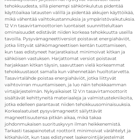
tehokkuudesta, sillä pienempi sähkönkulutus pidentää
käyttöaikaa latausten välillä ja pidentää akkujen käyttöikää,
mikä vähentää vaihtokustannuksia ja ympäristövaikutuksia.
12 V:n tasavirtamoottorien luontaiset suunnittelultaan
ominaisuudet edistävät niiden korkeaa tehokkuutta useilla
tavoilla. Pysyvämagneettiversiot poistavat energiahäviöt,
jotka liittyvät sähkömagneettisen kentän tuottamiseen,
kun taas edistyneet harjaratkaisut minimoivat kitkan ja
sähköisen vastuksen. Harjattomat versiot poistavat
harjakkaan kitkan täysin, saavuttaen vielä korkeammat
tehokkuustasot samalla kun vähennetään huoltotarvetta.
Tasavirtalähde poistaa energiahäviöt, jotka liittyvät
vaihtovirran muuntamiseen, ja luo näin tehokkaamman
virtajärjestelmän. Nykyaikaiset 12 V:n tasavirtamoottorit
sisältävät kehittyneitä materiaaleja ja valmistustekniikoita,
jotka edelleen parantavat niiden tehokkuusominaisuuksia.
Korkealaatuiset pysyvämagneetit säilyttävät
magneettisuutensa pitkän aikaa, mikä takaa
johdonmukaisen suorituskyvyn ilman heikkenemistä.
Tarkasti tasapainotetut roottorit minimoivat värähtelyt ja
kitkahäviöt, kun taas edistyneet laakerointijärjestelmät