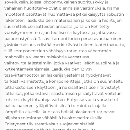
sovelluksiin, joissa johdonmukainen suorituskyky ja
vähäinen huoltotarve ovat olennaisia vaatimuksia. Nämä
moottorit osoittavat huomattavaa pitkäikäisyyttä robustin
rakenteen, laadukkaiden materiaalien ja kokeilla hiontujen
suunnitteluperiaatteiden ansiosta, joita on kehitetty
vuosikymmenten ajan teollisessa käytössä ja jatkuvassa
parannustyössä. Tasavirtamoottorien perustavanlaatuinen
yksinkertaisuus edistää merkittävästi niiden luotettavuutta,
sillä komponenttien vähäisyys tarkoittaa vähemmän
mahdollisia vikaantumiskohtia verrattuna
vaihtovirtajärjestelmiin, jotka vaativat lisäohjauspiirejä ja
kytkentämekanismeja. Laadukkaiden 12 V:n
tasavirtamoottorien laakerijärjestelmät hyödyntävät
tarkasti valmistettuja komponentteja, jotka on suunniteltu
pitkäkestoiseen käyttöön, ja ne sisältävät usein tiivistetyt
ratkaisut, jotka estävät saastumisen ja säilyttävät voitelun
tuhansia käyttötunteja varten. Erityisrasvoilla varustetut
palloalaakereet ylläpitävät sileää toimintaa laajalla
lämpötila-alueella, kun taas holkki-alaakereet tarjoavat
hiljaista toimintaa vähäisillä huoltovaatimuksilla.
Edistyneet tiivisteratkaisut suojaavat sisäisiä