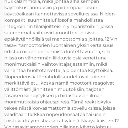
hukkalämmöllä, mikä johtaa alhaisempiin
käyttökustannuksiin ja pidempään akun
käyttöaikaan kannettavissa sovelluksissa. Niiden
kompakti suunnittelufilosofia mahdollistaa
integroinnin tilarajoitteisiin ympäristöihin, joissa
suuremmat vaihtovirtamoottorit olisivat
epäkäytännöllisiä tai mahdottomia sijoittaa. 12 V:n
tasavirtamoottorien luontainen yksinkertaisuus
edistää niiden erinomaista luotettavuutta, sillä
niissä on vähemmän liikkuvia osia verrattuna
monimutkaisiin vaihtovirtajärjestelmiin, mikä
vähentää huoltotarvetta ja pidentää käyttöikää.
Nopeudensäätömahdollisuudet ovat toinen
merkittävä etu, koska nämä moottorit reagoivat
välittömästi jännitteen muutoksiin, tarjoten
tasaisen kiihdytyksen ja hidastuksen ilman
monimutkaisia ohjauspiirejä. Tämä reaktiokyky
tekee niistä korvaamattomia sovelluksissa, joissa
vaaditaan tarkkaa nopeudensäätöä tai usein
toistuvia käynnistys-seis-tsyklejä. Nykyaikaisten 12
V:n tasavirtamoottorien hiljainen käyttö johtuu