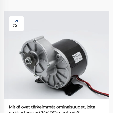
21
Oct
Mitkä ovat tärkeimmät ominaisuudet, joita
etsiä ostaessasi 24V DC-moottoria?