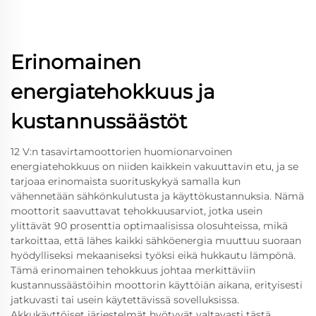
Erinomainen
energiatehokkuus ja
kustannussäästöt
12 V:n tasavirtamoottorien huomionarvoinen
energiatehokkuus on niiden kaikkein vakuuttavin etu, ja se
tarjoaa erinomaista suorituskykyä samalla kun
vähennetään sähkönkulutusta ja käyttökustannuksia. Nämä
moottorit saavuttavat tehokkuusarviot, jotka usein
ylittävät 90 prosenttia optimaalisissa olosuhteissa, mikä
tarkoittaa, että lähes kaikki sähköenergia muuttuu suoraan
hyödylliseksi mekaaniseksi työksi eikä hukkautu lämpönä.
Tämä erinomainen tehokkuus johtaa merkittäviin
kustannussäästöihin moottorin käyttöiän aikana, erityisesti
jatkuvasti tai usein käytettävissä sovelluksissa.
Akkukäyttöiset järjestelmät hyötyvät valtavasti tästä