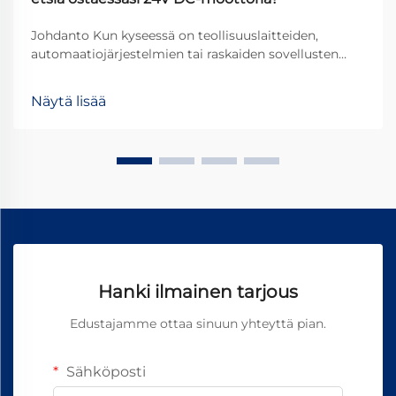
Johdanto Kun kyseessä on teollisuuslaitteiden,
automaatiojärjestelmien tai raskaiden sovellusten
virittäminen, 24 V:n DC-moottorit erottuvat
suosituiksi valinnoiksi niiden optimaalisen tehon,
Näytä lisää
tehokkuuden ja turvallisuuden vuoksi. Kuitenkin
oikean moottorin valinta...
Hanki ilmainen tarjous
Edustajamme ottaa sinuun yhteyttä pian.
Sähköposti