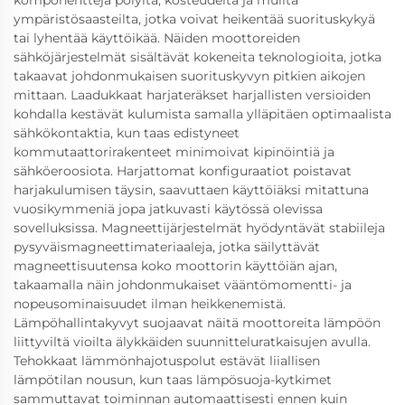
komponentteja pölyltä, kosteudelta ja muilta
ympäristösaasteilta, jotka voivat heikentää suorituskykyä
tai lyhentää käyttöikää. Näiden moottoreiden
sähköjärjestelmät sisältävät kokeneita teknologioita, jotka
takaavat johdonmukaisen suorituskyvyn pitkien aikojen
mittaan. Laadukkaat harjateräkset harjallisten versioiden
kohdalla kestävät kulumista samalla ylläpitäen optimaalista
sähkökontaktia, kun taas edistyneet
kommutaattorirakenteet minimoivat kipinöintiä ja
sähköeroosiota. Harjattomat konfiguraatiot poistavat
harjakulumisen täysin, saavuttaen käyttöiäksi mitattuna
vuosikymmeniä jopa jatkuvasti käytössä olevissa
sovelluksissa. Magneettijärjestelmät hyödyntävät stabiileja
pysyväismagneettimateriaaleja, jotka säilyttävät
magneettisuutensa koko moottorin käyttöiän ajan,
takaamalla näin johdonmukaiset vääntömomentti- ja
nopeusominaisuudet ilman heikkenemistä.
Lämpöhallintakyvyt suojaavat näitä moottoreita lämpöön
liittyviltä vioilta älykkäiden suunnitteluratkaisujen avulla.
Tehokkaat lämmönhajotuspolut estävät liiallisen
lämpötilan nousun, kun taas lämpösuoja-kytkimet
sammuttavat toiminnan automaattisesti ennen kuin