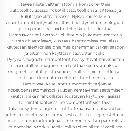
tekee niistä välttämättömiä komponentteja
autoteollisuudessa, robotiikassa, teollisissa laitteissa ja
kuluttajaelektroniikassa. Nykyaikaiset 12 V:n
tasavirtamoottorityypit sisältävät edistyneitä teknologioita,
jotka parantavat niiden tehokkuutta ja kestoa.
Hararusversiot käyttävät hiiliharjoja ja kommutaattoria
virran ohjaamiseen, kun taas harattomissa malleissa
käytetään elektronisia ohjaimia paremman tarkan säädön
ja pitemmän käyttöiän saavuttamiseksi.
Pysyväismagnetointimoottorit hyödyntävät harvinaisten
maametallien magneetteja tuottaakseen voimakkaat
magneettikentät, joista seuraa kooltaan pienet ratkaisut,
joilla on erinomainen tehon-suhteellinen paino.
Käämityksellä varustetut moottorit tarjoavat
nopeudensäätömahdollisuuden kenttävirran säätämisen
kautta, mikä mahdollistaa joustavan käytön erilaisissa
toimintatilanteissa. Servomoottorit sisältävät
takaisinkytkentäjärjestelmät tarkkaa asemointia varten,
joten ne soveltuvat erinomaisesti automaatiojärjestelmiin.
Askellusmoottorit tarjoavat inkrementaalista pyörimistä
erinomaisella tarkkuudella, mikä tekee niistä täydellisen