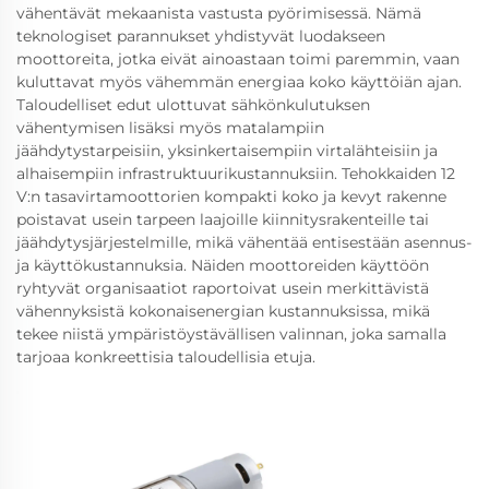
vähentävät mekaanista vastusta pyörimisessä. Nämä
teknologiset parannukset yhdistyvät luodakseen
moottoreita, jotka eivät ainoastaan toimi paremmin, vaan
kuluttavat myös vähemmän energiaa koko käyttöiän ajan.
Taloudelliset edut ulottuvat sähkönkulutuksen
vähentymisen lisäksi myös matalampiin
jäähdytystarpeisiin, yksinkertaisempiin virtalähteisiin ja
alhaisempiin infrastruktuurikustannuksiin. Tehokkaiden 12
V:n tasavirtamoottorien kompakti koko ja kevyt rakenne
poistavat usein tarpeen laajoille kiinnitysrakenteille tai
jäähdytysjärjestelmille, mikä vähentää entisestään asennus-
ja käyttökustannuksia. Näiden moottoreiden käyttöön
ryhtyvät organisaatiot raportoivat usein merkittävistä
vähennyksistä kokonaisenergian kustannuksissa, mikä
tekee niistä ympäristöystävällisen valinnan, joka samalla
tarjoaa konkreettisia taloudellisia etuja.