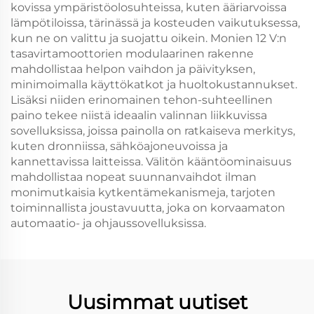
kovissa ympäristöolosuhteissa, kuten ääriarvoissa
lämpötiloissa, tärinässä ja kosteuden vaikutuksessa,
kun ne on valittu ja suojattu oikein. Monien 12 V:n
tasavirtamoottorien modulaarinen rakenne
mahdollistaa helpon vaihdon ja päivityksen,
minimoimalla käyttökatkot ja huoltokustannukset.
Lisäksi niiden erinomainen tehon-suhteellinen
paino tekee niistä ideaalin valinnan liikkuvissa
sovelluksissa, joissa painolla on ratkaiseva merkitys,
kuten dronniissa, sähköajoneuvoissa ja
kannettavissa laitteissa. Välitön kääntöominaisuus
mahdollistaa nopeat suunnanvaihdot ilman
monimutkaisia kytkentämekanismeja, tarjoten
toiminnallista joustavuutta, joka on korvaamaton
automaatio- ja ohjaussovelluksissa.
Uusimmat uutiset