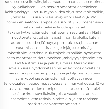
ratkaisun sovelluksiin, joissa vaaditaan tarkkaa asemointia.
Nykyaikaisten 12 V:n tasavirtomoottorien tekninen
kehittyneisyys ulottuu myös niiden ohjausmekanismeihin,
joihin kuuluu usein pulssileveysmodulaatio (PWM)
nopeuden säätöön, lämpösuojauspiirit ylikuumenemisen
estämiseksi sekä enkooderipohjaiset
takaisinkytkentäjärjestelmät aseman seurantaan. Näitä
moottoreita käytetään laajasti monilla aloilla, kuten
autoteollisuuden jäähdytyspuhalluksissa ja ikkunan
nostimissa, teollisissa kuljetinjärjestelmissä ja
robottitoimilaitteissa. Kuluttajaelektroniikka hyödyntää
näitä moottoreita tietokoneiden jäähdytysjärjestelmissä,
DVD-soittimissa ja peliohjaimissa. Merenkulun
sovelluksissa hyödynnetään niiden korroosionkestäviä
versioita syvänteiden pumpuissa ja taljoissa, kun taas
aurinkopohjaiset järjestelmät luottavat niiden
tehokkuuteen vesipumppauksessa ja ilmanvaihdossa. 12 V:n
tasavirtamoottorien monipuolisuus tekee niistä sopivia
sekä tarkkuussovelluksiin, joissa vaaditaan tarkkaa
asemointia, että raskaisiin tehtäviin, joissa tarvitaan
merkittävää vääntömomenttia.