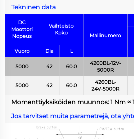
Tekninen data
DC
Vaihteisto
Moottori
Koko
Mallinumero
Nopeus
Vuoro
Dia
L
M
4260BL-12V-
5000
42
60.0
3.
5000R
4260BL-
5000
42
60.0
6.
24V-5000R
Momenttiyksiköiden muunnos: 1 Nm ≈ 10,2 k
Jos tarvitset muita parametrejä, ota yhte