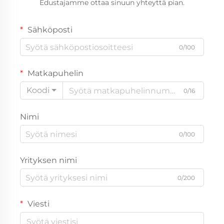
Edustajamme ottaa sinuun yhteyttä pian.
Sähköposti
0/100
Matkapuhelin
Koodi
0/16
Nimi
0/100
Yrityksen nimi
0/200
Viesti