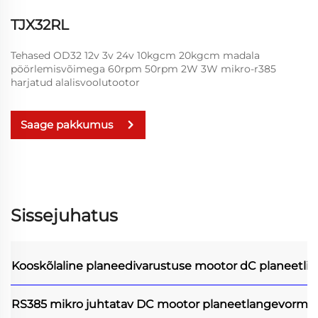
TJX32RL
Tehased OD32 12v 3v 24v 10kgcm 20kgcm madala
pöörlemisvõimega 60rpm 50rpm 2W 3W mikro-r385
harjatud alalisvoolutootor
Saage pakkumus
Sissejuhatus
Kooskõlaline planeedivarustuse mootor
dC planeetli
RS385 mikro juhtatav DC mootor planeetlangevormi