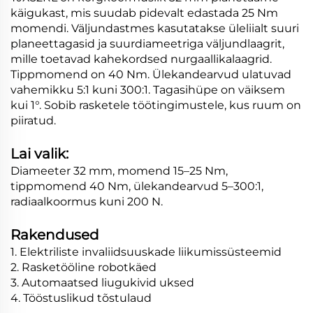
käigukast, mis suudab pidevalt edastada 25 Nm
momendi. Väljundastmes kasutatakse üleliialt suuri
planeettagasid ja suurdiameetriga väljundlaagrit,
mille toetavad kahekordsed nurgaallikalaagrid.
Tippmomend on 40 Nm. Ülekandearvud ulatuvad
vahemikku 5:1 kuni 300:1. Tagasihüpe on väiksem
kui 1°. Sobib rasketele töötingimustele, kus ruum on
piiratud.
Lai valik:
Diameeter 32 mm, momend 15–25 Nm,
tippmomend 40 Nm, ülekandearvud 5–300:1,
radiaalkoormus kuni 200 N.
Rakendused
1. Elektriliste invaliidsuuskade liikumissüsteemid
2. Rasketööline robotkäed
3. Automaatsed liugukivid uksed
4. Tööstuslikud tõstulaud