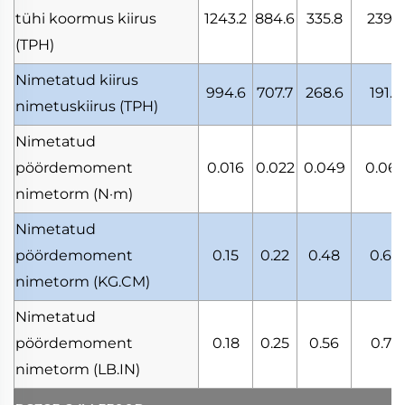
tühi koormus kiirus
1243.2
884.6
335.8
239.6
(TPH)
Nimetatud kiirus
994.6
707.7
268.6
191.7
nimetuskiirus
(TPH)
Nimetatud
pöördemoment
0.016
0.022
0.049
0.06
nimetorm
(N·m)
Nimetatud
pöördemoment
0.15
0.22
0.48
0.68
nimetorm
(KG.CM)
Nimetatud
pöördemoment
0.18
0.25
0.56
0.78
nimetorm
(LB.IN)