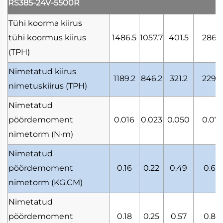
RS385-24V-5500R
Tühi koorma kiirus
tühi koormus kiirus
1486.5
1057.7
401.5
286.5
(TPH)
Nimetatud kiirus
1189.2
846.2
321.2
229.2
nimetuskiirus
(TPH)
Nimetatud
pöördemoment
0.016
0.023
0.050
0.071
nimetorm
(N·m)
Nimetatud
pöördemoment
0.16
0.22
0.49
0.69
nimetorm
(KG.CM)
Nimetatud
pöördemoment
0.18
0.25
0.57
0.80