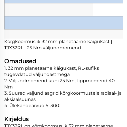
Kõrgkoormuslik 32 mm planetaarne käigukast |
TJX32RL | 25 Nm väljundmomend
Omadused
1. 32 mm planetaarne käigukast, RL-sufiks
tugevdatud väljundastmega
2. Väljundmomend kuni 25 Nm, tippmomend 40
Nm
3. Suured väljundlaagrid kõrgkoormustele radiaal- ja
aksiaalsuunas
4. Ülekandearvud 5–300:1
Kirjeldus
TJX32RL on kõrgkoormuslik 32 mm planetaarne