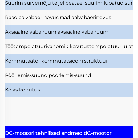
Suurim survemõju teljel
peatael suurim lubatud surut
Raadiaalvabaerinevus
raadiaalvabaerinevus
Aksiaalne vaba ruum
aksiaalne vaba ruum
Töötemperatuurivahemik
kasutustemperatuuri ulatu
Kommutaator
kommutatsiooni struktuur
Pöörlemis-suund
pöörlemis-suund
Kõlas
kohutus
DC-mootori tehnilised andmed
dC-mootori