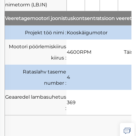
nimetorm
(LB.IN)
Veeretagemootori joonistuskontsentratsioon
veereta
Projekt
töö nimi
:
Kooskäigumotor
Mootori pöörlemiskiirus
4600RPM
Täi
kiirus
:
Rataslahv
taseme
4
number
:
Geaaredel
lambasuhetus
369
: