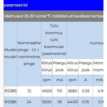
parameetrid
Väärtused 25-30 korral
℃
mõõdetud tavalises tempera
Tühi
koormus
N
tühi
Nominaalne
nomineli
koormuse
Mudel
pinge
（
V
）
parameetrid
mudel
nomineline
Kiirus
Praegu
Kiirus
Praegu
Mome
pinge
kiirus
jook
kiirus
jook
mome
rpm
mA
rpm
A
mN.
RS385
12
4600
110
3680
0.25
4.98
RS385
24
5500
55
4400
0.15
5.10