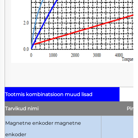
Tootmis kombinatsioon
muud lisad
Tarvikud
nimi
Pin
Magnetne enkoder
magnetne
5
enkoder