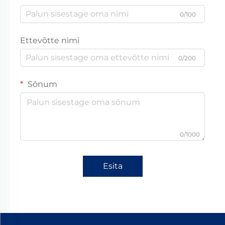
0/100
Ettevõtte nimi
0/200
Sõnum
0/1000
Esita