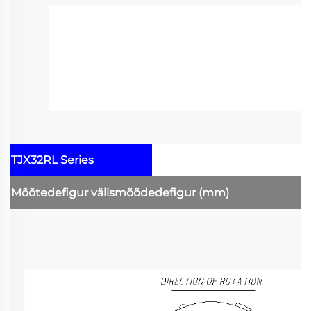
TJX32RL Series
Mõõtedefigur
välismõõdedefigur
(mm)