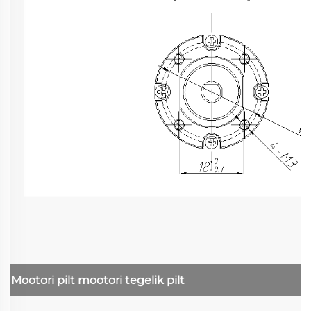
Mootori pilt
mootori tegelik pilt