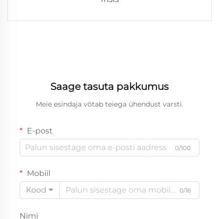
Saage tasuta pakkumus
Meie esindaja võtab teiega ühendust varsti.
E-post
0/100
Mobiil
Kood
0/16
Nimi