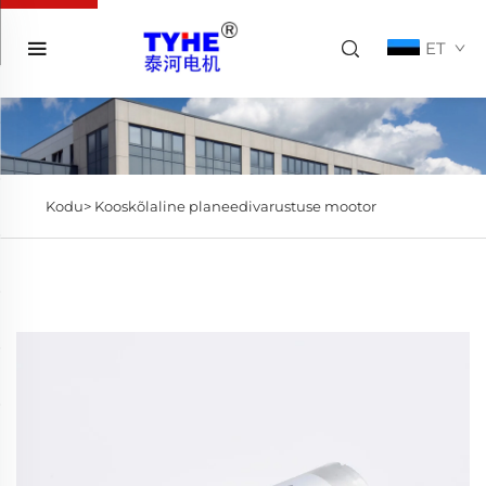
ET
Kodu>
Kooskõlaline planeedivarustuse mootor