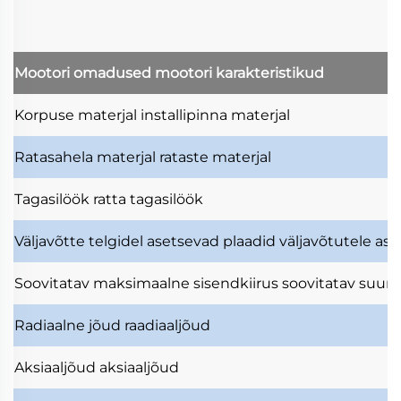
Mootori omadused
mootori karakteristikud
Korpuse materjal
installipinna materjal
Ratasahela materjal
rataste materjal
Tagasilöök
ratta tagasilöök
Väljavõtte telgidel asetsevad plaadid
väljavõtutele as
Soovitatav maksimaalne sisendkiirus
soovitatav suuri
Radiaalne jõud
raadiaaljõud
Aksiaaljõud
aksiaaljõud