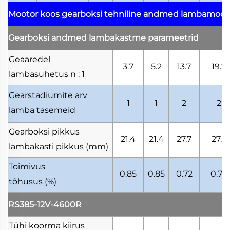
Mootor koos gearboksi tehniline andmed
lambamooto
Gearboksi andmed
lambakastme parameetrid
Geaaredel
3.7
5.2
13.7
19.2
lambasuhetus
n : 1
Gearstadiumite arv
1
1
2
2
lamba tasemeid
Gearboksi pikkus
21.4
21.4
27.7
27.7
lambakasti pikkus
(mm)
Toimivus
0.85
0.85
0.72
0.72
tõhusus
(%)
RS385-12V-4600R
Tühi koorma kiirus