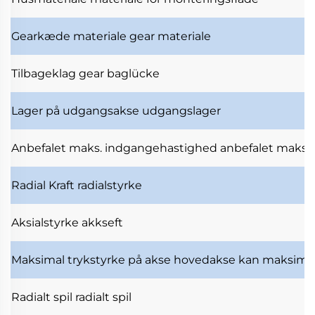
Gearkæde materiale
gear materiale
Tilbageklag
gear baglücke
Lager på udgangsakse
udgangslager
Anbefalet maks. indgangehastighed
anbefalet maksi
Radial Kraft
radialstyrke
Aksialstyrke
akkseft
Maksimal trykstyrke på akse
hovedakse kan maksimal
Radialt spil
radialt spil