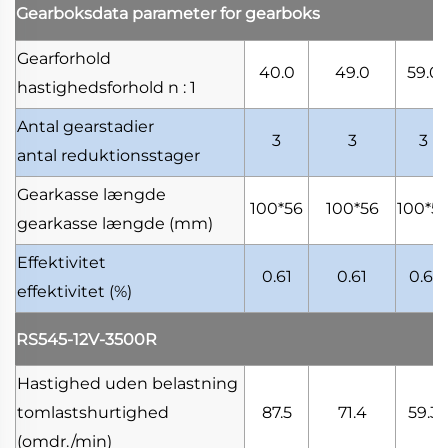
Gearboksdata
parameter for gearboks
Gearforhold
40.0
49.0
59.0
hastighedsforhold
n : 1
Antal gearstadier
3
3
3
antal reduktionsstager
Gearkasse længde
100*56
100*56
100*5
gearkasse længde
(mm)
Effektivitet
0.61
0.61
0.61
effektivitet
(%)
RS545-12V-3500R
Hastighed uden belastning
tomlastshurtighed
87.5
71.4
59.3
(omdr./min)