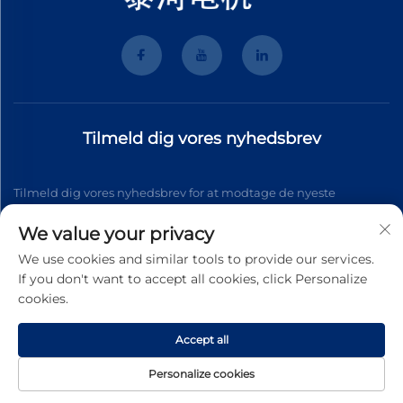
Tilmeld dig vores nyhedsbrev
Tilmeld dig vores nyhedsbrev for at modtage de nyeste
branchenyt, opdateringer og indsigt fra vores team.
We value your privacy
We use cookies and similar tools to provide our services.
If you don't want to accept all cookies, click Personalize
Tilmeld
cookies.
Accept all
Copyright © 2026 Wenzhou Tyhe Motor Co.,ltd. Alle rettigheder
forbeholdes
Privatlivspolitik
Personalize cookies