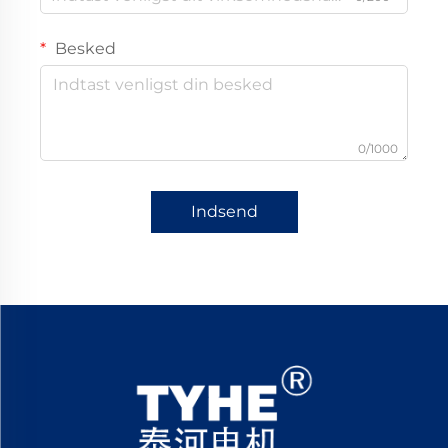
Besked
0/1000
Indsend