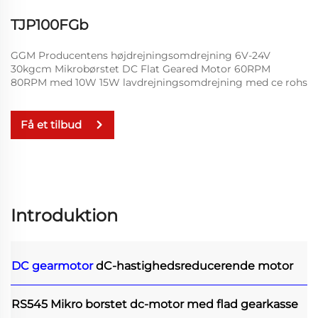
TJP100FGb
GGM Producentens højdrejningsomdrejning 6V-24V
30kgcm Mikrobørstet DC Flat Geared Motor 60RPM
80RPM med 10W 15W lavdrejningsomdrejning med ce rohs
Få et tilbud
Introduktion
DC gearmotor
dC-hastighedsreducerende motor
RS545 Mikro borstet dc-motor med flad gearkasse