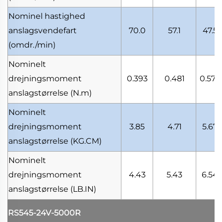
Nominel hastighed
anslagsvendefart
70.0
57.1
47.5
(omdr./min)
Nominelt
drejningsmoment
0.393
0.481
0.579
anslagstørrelse
(N.m)
Nominelt
drejningsmoment
3.85
4.71
5.67
anslagstørrelse
(KG.CM)
Nominelt
drejningsmoment
4.43
5.43
6.54
anslagstørrelse
(LB.IN)
RS545-24V-5000R