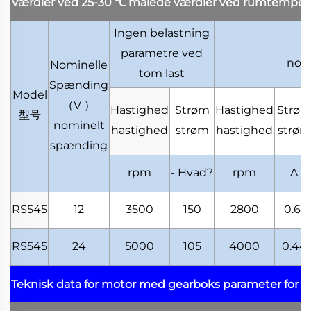
Værdier ved 25-30
℃
målede værdier ved rumtemper
Ingen belastning
parametre ved
nom
Nominelle
tom last
Spænding
Model
（
V
）
Hastighed
Strøm
Hastighed
Strø
型号
nominelt
hastighed
strøm
hastighed
strøm
spænding
rpm
- Hvad?
rpm
A
RS545
12
3500
150
2800
0.61
RS545
24
5000
105
4000
0.44
Teknisk data for motor med gearboks
parameter for 