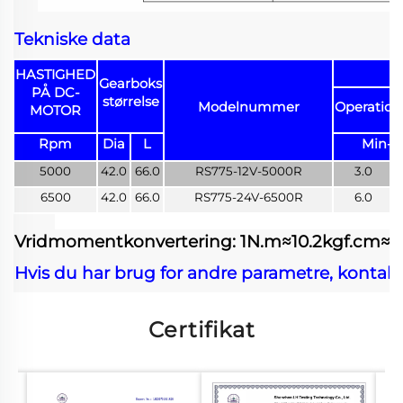
Tekniske data
HASTIGHED
Gearboks
PÅ DC-
størrelse
Modelnummer
Operatio
MOTOR
Rpm
Dia
L
Min-M
5000
42.0
66.0
RS775-12V-5000R
3.0
6500
42.0
66.0
RS775-24V-6500R
6.0
Vridmomentkonvertering: 1N.m≈10.2kgf.cm≈141
Hvis du har brug for andre parametre, kontakt
Certifikat