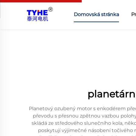
Domovská stránka
P
planetár
Planetový ozubený motor s enkodérem před
převodu s přesnou zpětnou vazbou polohy 
skládá ze středového slunečního kola, něko
poskytují výjimečné násobení točivého 