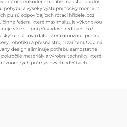
ený motor s enkodérem nabízí nadstandardní
rolu pohybu a vysoký výstupní točivý moment.
 pulsů odpovídajících rotaci hřídele, což
účinné řešení, které maximalizuje výkonovou
onuje více stupni převodové redukce, což
skytuje klíčová data, která umožňují přesné
sy, robotiku a přesná strojní zařízení. Odolná
ovaný design eliminuje potřebu samostatné
okročilé materiály a výrobní techniky, které
z v různorodých průmyslových odvětvích.