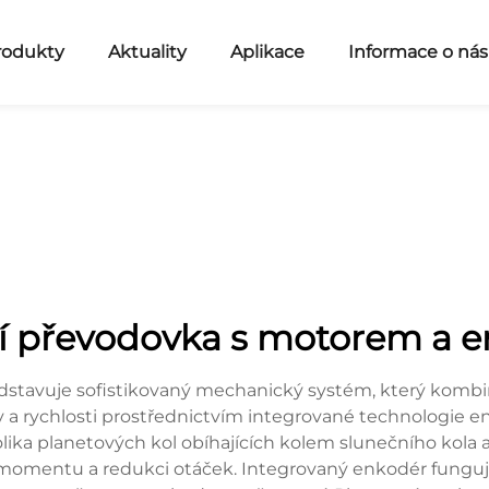
rodukty
Aktuality
Aplikace
Informace o nás
ní převodovka s motorem a 
stavuje sofistikovaný mechanický systém, který komb
a rychlosti prostřednictvím integrované technologie e
lika planetových kol obíhajících kolem slunečního kola 
momentu a redukci otáček. Integrovaný enkodér funguje