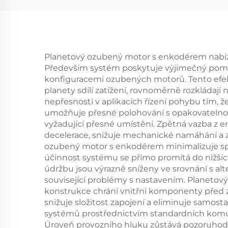
Planetový ozubený motor s enkodérem nabízí 
Především systém poskytuje výjimečný poměr
konfiguracemi ozubených motorů. Tento efe
planety sdílí zatížení, rovnoměrně rozkláda
nepřesnosti v aplikacích řízení pohybu tím, 
umožňuje přesné polohování s opakovatelnos
vyžadující přesné umístění. Zpětná vazba z e
decelerace, snižuje mechanické namáhání a z
ozubený motor s enkodérem minimalizuje sp
účinnost systému se přímo promítá do nižšíc
údržbu jsou výrazně sníženy ve srovnání s al
související problémy s nastavením. Planeto
konstrukce chrání vnitřní komponenty před zn
snižuje složitost zapojení a eliminuje samos
systémů prostřednictvím standardních komunika
Úroveň provozního hluku zůstává pozoruhod