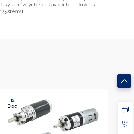
istiky za různých zatěžovacích podmínek
t systému.
15
15
Dec
De