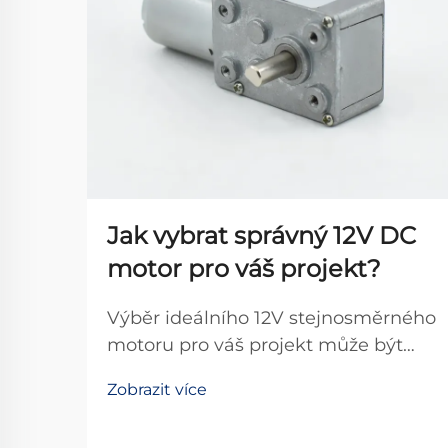
Jak vybrat správný 12V DC
motor pro váš projekt?
Výběr ideálního 12V stejnosměrného
motoru pro váš projekt může být
obtížným úkolem s ohledem na
Zobrazit více
množství technických parametrů,
které je třeba zvážit. Ať už stavíte