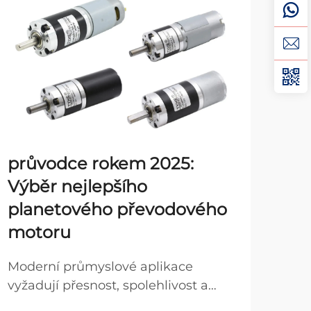
průvodce rokem 2025:
Ti
Výběr nejlepšího
pl
planetového převodového
mo
motoru
Prům
výr
Moderní průmyslové aplikace
siln
vyžadují přesnost, spolehlivost a
Zobr
sys
kompaktní řešení přenosu výkonu,