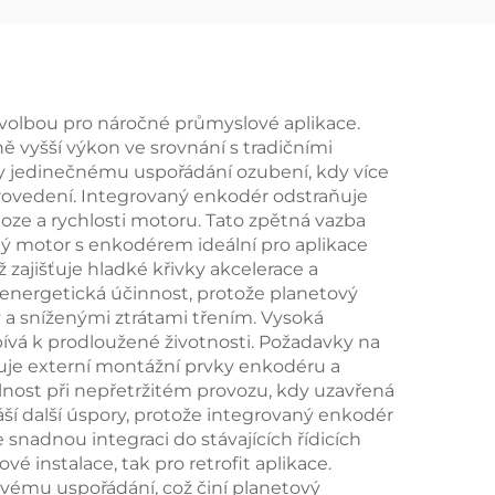
 volbou pro náročné průmyslové aplikace.
vyšší výkon ve srovnání s tradičními
 jedinečnému uspořádání ozubení, kdy více
provedení. Integrovaný enkodér odstraňuje
oze a rychlosti motoru. Tato zpětná vazba
ý motor s enkodérem ideální pro aplikace
zajišťuje hladké křivky akcelerace a
energetická účinnost, protože planetový
 sníženými ztrátami třením. Vysoká
ívá k prodloužené životnosti. Požadavky na
nuje externí montážní prvky enkodéru a
nost při nepřetržitém provozu, kdy uzavřená
ší další úspory, protože integrovaný enkodér
snadnou integraci do stávajících řídicích
 instalace, tak pro retrofit aplikace.
ému uspořádání, což činí planetový