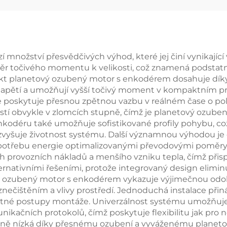
množství přesvědčivých výhod, které jej činí vynikající
 točivého momentu k velikosti, což znamená podstatně 
kt planetový ozubený motor s enkodérem dosahuje díky
jí napětí a umožňují vyšší točivý moment v kompaktním 
že poskytuje přesnou zpětnou vazbu v reálném čase o pol
tí obvykle v zlomcích stupně, čímž je planetový ozuben
nkodéru také umožňuje sofistikované profily pohybu, což 
vyšuje životnost systému. Další významnou výhodou je 
otřebu energie optimalizovanými převodovými poměry a
h provozních nákladů a menšího vzniku tepla, čímž přisp
ternativními řešeními, protože integrovaný design elimi
vý ozubený motor s enkodérem vykazuje výjimečnou odol
ečištěním a vlivy prostředí. Jednoduchá instalace přiná
tatné postupy montáže. Univerzálnost systému umožňuje 
čních protokolů, čímž poskytuje flexibilitu jak pro nové
ně nízká díky přesnému ozubení a vyváženému planetov