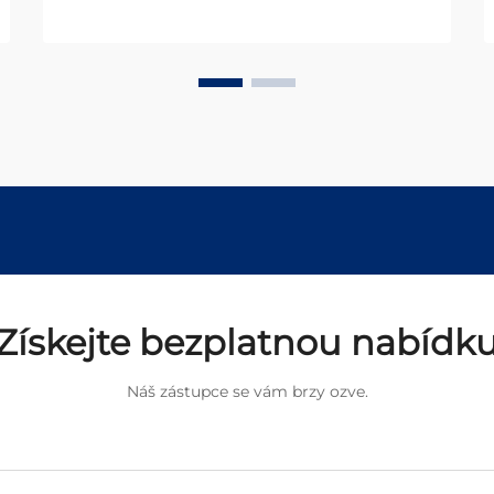
nejúčinnějších řešení v moderních
systémech přenosu výkonu. Tyto
kompaktní, ale výkonné
mechanismy revolučně změnily
způsob...
Získejte bezplatnou nabídk
Náš zástupce se vám brzy ozve.