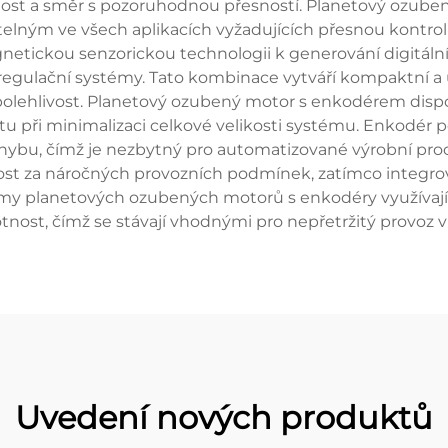
chlost a směr s pozoruhodnou přesností. Planetový ozub
adatelným ve všech aplikacích vyžadujících přesnou kont
tickou senzorickou technologii k generování digitálních
regulační systémy. Tato kombinace vytváří kompaktní a 
spolehlivost. Planetový ozubený motor s enkodérem disp
 při minimalizaci celkové velikosti systému. Enkodér po
pohybu, čímž je nezbytný pro automatizované výrobní proce
vost za náročných provozních podmínek, zatímco integr
y planetových ozubených motorů s enkodéry využívají p
votnost, čímž se stávají vhodnými pro nepřetržitý provo
Uvedení nových produktů