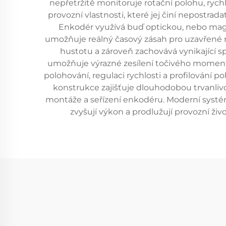
nepřetržitě monitoruje rotační polohu, ry
provozní vlastnosti, které jej činí nepostr
Enkodér využívá buď optickou, nebo magne
umožňuje reálný časový zásah pro uzavřené 
hustotu a zároveň zachovává vynikající 
umožňuje výrazné zesílení točivého momentu
polohování, regulaci rychlosti a profilování 
konstrukce zajišťuje dlouhodobou trvanli
montáže a seřízení enkodéru. Moderní systém
zvyšují výkon a prodlužují provozní ži