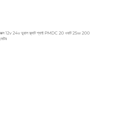
ক্স 12v 24v ডুয়াল ফ্ল্যাট শ্যাফ্ট PMDC 20 ওয়াট 25w 200
 মোটর