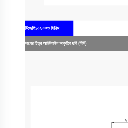
টিজেপি১০২এফও সিরিজ
মাপের চিত্র
আউটলাইন আকৃতির ছবি
(মিমি)