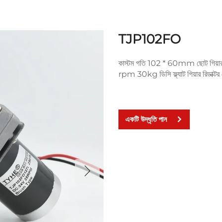
TJP102FO
কাস্টম গতি 102 * 60mm ছোট গিয়ারব
rpm 30kg ডিসি ফ্ল্যাট গিয়ার রিডাক্টর
একটি উদ্ধৃতি পান