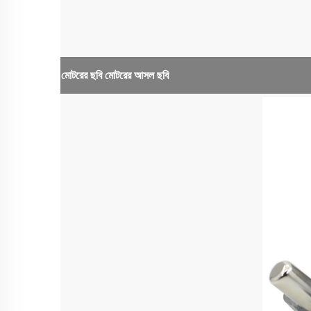
মোটরের ছবি
মোটরের আসল ছবি