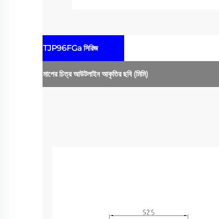
TJP96FGa সিরিজ
মাপের চিত্র
আউটলাইন আকৃতির ছবি
(মিমি)