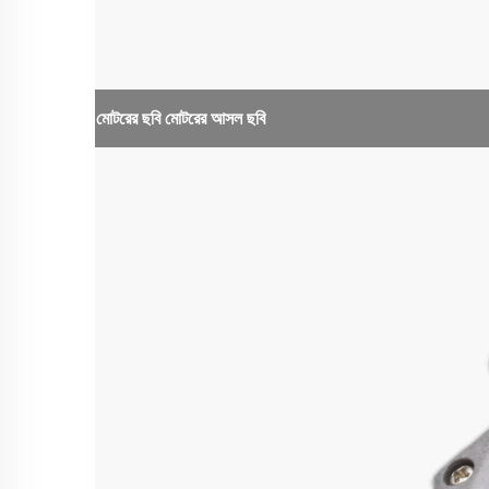
মোটরের ছবি
মোটরের আসল ছবি