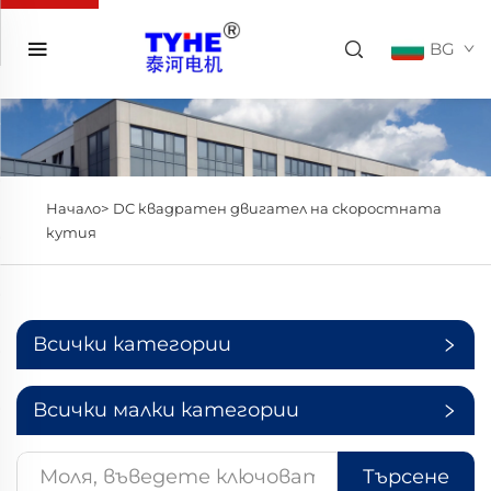
BG
Начало>
DC квадратен двигател на скоростната
кутия
Всички категории
Всички малки категории
Търсене