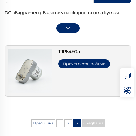
DC квадратен двигател на скоростната кутия
TJP64FGa
Прочетете повече
Предишна
1
2
3
Следваща