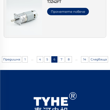
TJZ42FT
Прочетете повече
...
...
Предишна
1
4
5
6
7
8
14
Следваща