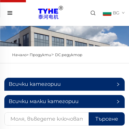
BG
>
Начало>
Продукти
DC редуктор
Всички категории
Всички малки категории
Търсене