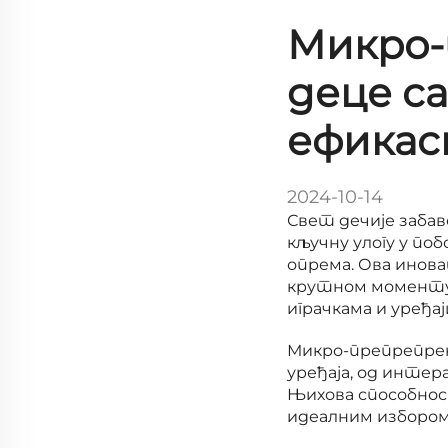
Микро-
деце са
ефикас
2024-10-14
Свет дечије забав
кључну улогу у по
опрема. Ова инова
крутном моменту и
играчкама и уређај
Микро-препрепрек
уређаја, од интер
Њихова способнос
идеалним избором 