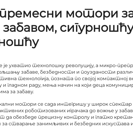
премесни мотори за
 забавом, сигурношћу
ношћу
е је ухватио технолошку револуцију, а микро-препр
бољшању забаве, безбедности и поузданости разли
тивна технологија, позната по својој компактној 
 гладном раду, мења начин на који деца комуницира
има за забаву.
ални мотори се сада интегришу у широк спектар 
активних роботизованих играчака до вожње у заба
т да обезбеде прецизну контролу и глатко кретањ
за стварање занимљивих и безбедних искустава иг