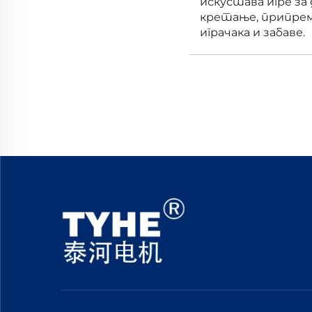
искустава игре за
кретање, припрема
играчака и забаве.