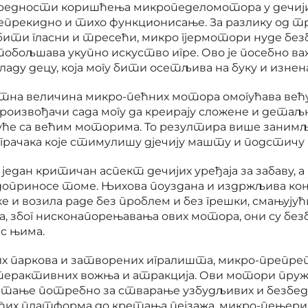
 предности коришћења микропеделомотора у дечији
непрекидно и тихо функционисање. За разлику од 
 бити гласни и тресећи, микро гјермотори нуде без
побољшава укупно искуство игре. Ово је посебно ва
ладу децу, која могу бити осетљива на буку и изне
на величина микро-пећних мотора омогућава већ
 Произвођачи сада могу да креирају сложене и детаљ
гуће са већим моторима. То резултира више заним
рачака које стимулишу дјечију машту и подстичу 
 један критичан аспект дечијих уређаја за забаву,
доприносе томе. Њихова поуздана и издржљива ко
ке и возила раде без проблем и без грешки, смањујућ
а, због нисконапорењавања ових мотора, они су безб
 с њима.
их паркова и затворених игралишта, микро-препре
ерактивних вожња и атракција. Ови мотори пружа
тање потребно за стварање узбудљивих и безбед
ућих платформа до кретања пејзажа, микро-пењери 