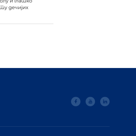
олу и глатко
ту дечијих