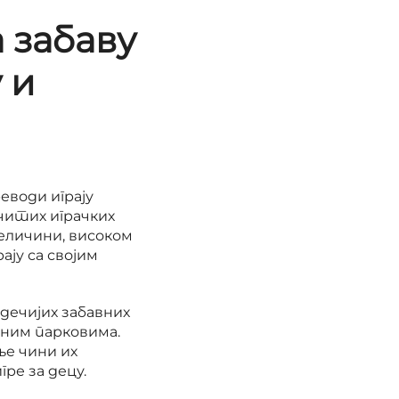
 забаву
 и
еводи играју
читих играчких
величини, високом
ју са својим
дечијих забавних
вним парковима.
е чини их
ре за децу.