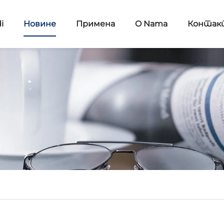
i
Новине
Примена
O Nama
Контак