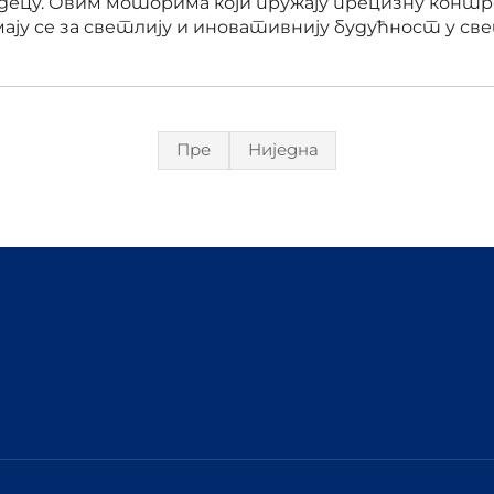
 децу. Овим моторима који пружају прецизну контр
ју се за светлију и иновативнију будућност у све
Пре
Ниједна