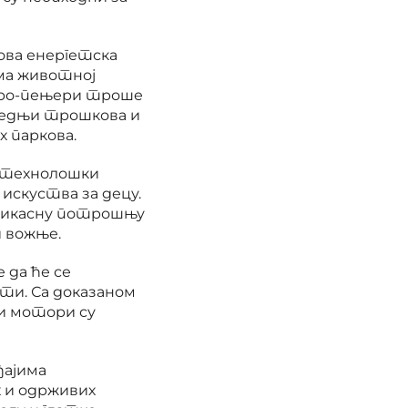
ова енергетска
ма животној
кро-пењери троше
тедњи трошкова и
х паркова.
о технолошки
 искуства за децу.
ефикасну потрошњу
и вожње.
 да ће се
ти. Са доказаном
и мотори су
ђајима
х и одрживих