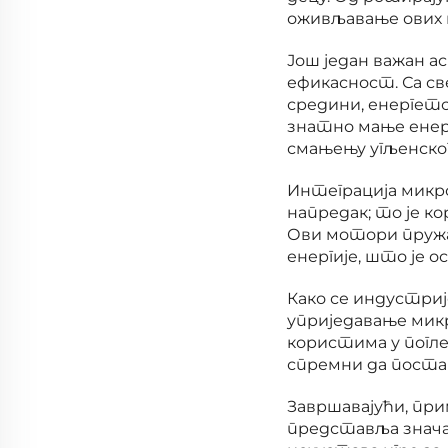
оживљавање ових 
Још један важан а
ефикасност. Са с
средини, енергет
знатно мање енер
смањењу угљенског
Интеграција микро
напредак; то је ко
Ови мотори пружа
енергије, што је о
Како се индустрије
уприједавање микр
користима у погл
спремни да постан
Завршавајући, пр
представља знача