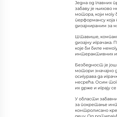
Једна од главних
забаву је њихово 
мотора, који могу
перформансу која 
дизајнираним за м
Штавише, компакт
дизајну играчака.
које би биле немо
интерактивних иг
Безбедност је још
мотори значајно 
осигурава да играч
несрећа. Осим тог
их држе и играју се
У области забавн
за покретање инт
контролисано кре
децу. Од ротирај