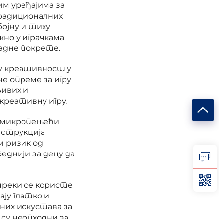
м уређајима за
традиционалних
бојну и тиху
жно у играчкама
надне покрете.
у креативност у
не опреме за игру
љивих и
креативну игру.
 а микропењећи
нструкција
и ризик од
еднији за децу да
преки се користе
ју глатко и
них искустава за
су неопходни за