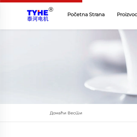
Početna Strana
Proizvod
Домаћи
Вести