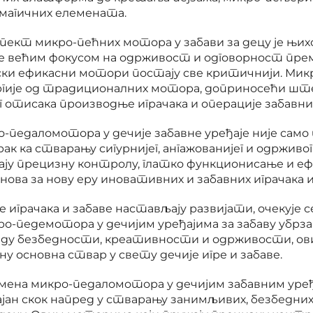
магичних елемената.
спект микро-пећних мотора у забави за децу је њих
ве већим фокусом на одрживост и одговорност пре
ски ефикасни мотори постају све критичнији. Ми
гије од традиционалних мотора, доприносећи ш
 отисака производње играчака и операције забавни
-педаломотора у дечије забавне уређаје није сам
рак ка стварању сигурнијег, ангажованијег и одрживог
ју прецизну контролу, глатко функционисање и 
снова за нову еру иновативних и забавних играчака 
 играчака и забаве настављају развијати, очекује се
о-педемотора у дечијим уређајима за забаву убрза
еду безбедности, креативности и одрживости, ов
у основна ствар у свету дечије игре и забаве.
имена микро-педаломотора у дечијим забавним уре
јан скок напред у стварању занимљивих, безбедни