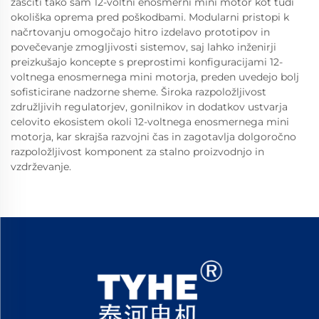
zaščiti tako sam 12-voltni enosmerni mini motor kot tudi
okoliška oprema pred poškodbami. Modularni pristopi k
načrtovanju omogočajo hitro izdelavo prototipov in
povečevanje zmogljivosti sistemov, saj lahko inženirji
preizkušajo koncepte s preprostimi konfiguracijami 12-
voltnega enosmernega mini motorja, preden uvedejo bolj
sofisticirane nadzorne sheme. Široka razpoložljivost
združljivih regulatorjev, gonilnikov in dodatkov ustvarja
celovito ekosistem okoli 12-voltnega enosmernega mini
motorja, kar skrajša razvojni čas in zagotavlja dolgoročno
razpoložljivost komponent za stalno proizvodnjo in
vzdrževanje.