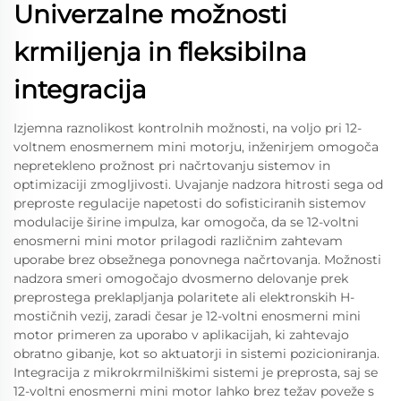
Univerzalne možnosti
krmiljenja in fleksibilna
integracija
Izjemna raznolikost kontrolnih možnosti, na voljo pri 12-
voltnem enosmernem mini motorju, inženirjem omogoča
nepretekleno prožnost pri načrtovanju sistemov in
optimizaciji zmogljivosti. Uvajanje nadzora hitrosti sega od
preproste regulacije napetosti do sofisticiranih sistemov
modulacije širine impulza, kar omogoča, da se 12-voltni
enosmerni mini motor prilagodi različnim zahtevam
uporabe brez obsežnega ponovnega načrtovanja. Možnosti
nadzora smeri omogočajo dvosmerno delovanje prek
preprostega preklapljanja polaritete ali elektronskih H-
mostičnih vezij, zaradi česar je 12-voltni enosmerni mini
motor primeren za uporabo v aplikacijah, ki zahtevajo
obratno gibanje, kot so aktuatorji in sistemi pozicioniranja.
Integracija z mikrokrmilniškimi sistemi je preprosta, saj se
12-voltni enosmerni mini motor lahko brez težav poveže s