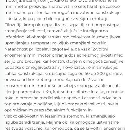
motorja. Inženirji cenijo, kako lahko 12-voltni enosmerni
mini motor proizvaja znatno vrtilno silo, hkrati pa zasede
minimalen prostor, kar omogoča inovativne konstrukcije
izdelkov, ki prej niso bile mogoče z večjimi motorji.
Filozofija kompaktnega dizajna sega dlje od preprostega
zmanjšanja velikosti, temveč vključuje inteligentno
inženiring, ki ohranja strukturno celovitost in zmogljivost
upravljanja s temperaturo, kljub zmanjšani površini.
Natančnost pri izdelavi zagotavlja, da vsak 12-voltni
enosmerni mini motor ohranja dosledne zmogljivosti med
serijo proizvodnje, kar konstruktorjem omogoča zanesljive
podatke o zmogljivosti za njihove izračune in simulacije.
Lahka konstrukcija, ki običajno sega od 50 do 200 gramov,
odvisno od konkretnega modela, naredi 12-voltni
enosmerni mini motor še posebej vrednega v aplikacijah,
kjer je pomembna teža, kot so brezpilotne letalke, robotske
roke in prenosne medicinske naprave. Lastnosti odvajanja
toplote ostajajo odlične, kljub kompaktni velikosti, hvala
optimiziranim prezračevalnim funkcijam in
visokokakovostnim ležajnim sistemom, ki zmanjšujejo
izgube zaradi trenja. Majhna oblika omogoča ustvarjalne
rešitve za vgradnjo, kar omogoča, da se 12-voltni enosmerni