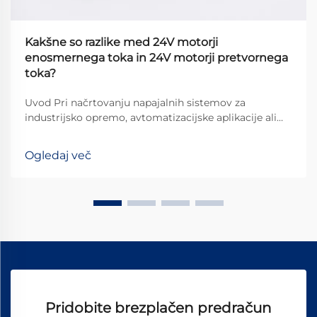
Kakšne so razlike med 24V motorji
enosmernega toka in 24V motorji pretvornega
toka?
Uvod Pri načrtovanju napajalnih sistemov za
industrijsko opremo, avtomatizacijske aplikacije ali
komercialne naprave se inženirji pogosto soočajo z
osnovno izbiro: 24V enosmerna tok (DC) motorji ali
Ogledaj več
24V izmenični tok (AC) motorji? Čeprav oba delujeta
pri isti nazivni napetosti, se razlikujeta po...
Pridobite brezplačen predračun