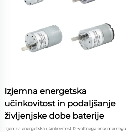
Izjemna energetska
učinkovitost in podaljšanje
življenjske dobe baterije
Izjemna energetska učinkovitost 12-voltnega enosmernega