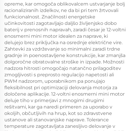
opreme, kar omogoča oblikovalcem ustvarjanje bolj
racionaliziranih izdelkov, ne da bi pri tem žrtvovali
funkcionalnost. Značilnosti energetske
učinkovitosti zagotavljajo daljšo življenjsko dobo
baterij v prenosnih napravah, zaradi česar je 12-voltni
enosmerni mini motor idealen za naprave, ki
delujejo brez priključka na osrednje električne vire.
Zahtevki za vzdrževanje so minimalni zaradi trdne
gradnje in poenostavljene konstrukcije, kar zmanjša
dolgoročne obratovalne stroške in izpade. Možnosti
nadzora hitrosti omogočajo natančno prilagoditev
zmogljivosti s preprosto regulacijo napetosti ali
PWM nadzorom, uporabnikom pa ponujajo
fleksibilnost pri optimizaciji delovanja motorja za
določene aplikacije. 12-voltni enosmerni mini motor
deluje tiho v primerjavi z mnogimi drugimi
rešitvami, kar ga naredi primeren za uporabo v
okoljih, občutljivih na hrup, kot so zdravstvene
ustanove ali stanovanjske naprave. Tolerance
temperature zagotavljata zanesljivo delovanje v