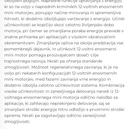
okoljskih pogojih. Napredne funkcije upravljanja z energijo,
ki so na voljo v naprednih krmilnikih 12-voltnih enosmernih
mini motorjev, ponujajo načine mirovanja in spremenljive
hitrosti, ki dodatno izboljšujejo varčevanje z energijo. Učinki
učinkovitosti se kopičijo skozi celotno življenjsko dobo
motorja, pri čemer se zmanjšana poraba energije prevede v
znatne prihranke pri aplikacijah z visokim obratovalnim
obremenitvam. Zmanjšanje vpliva na okolje predstavlja vse
pomembnejši dejavnik, in učinkovit 12-voltni enosmerni
mini motor pomaga proizvajalcem doseči cilje
trajnostnega razvoja, hkrati pa ohranja standarde
zmogljivosti. Možnost regenerativnega zaviranja, ki je na
voljo pri nekaterih konfiguracijah 12-voltnih enosmernih
mini motorjev, med fazami zaviranja vrne energijo in
dodatno izboljša celotno učinkovitost sistema. Kombinacija
visoke učinkovitosti in zanesljivega delovanja naredi iz 12-
voltnega enosmernega mini motorja odlično naložbo za
aplikacije, ki zahtevajo neprekinjeno delovanje, saj se
zmanjšani stroški energije hitro odtežijo s prvotnimi stroški
opreme, hkrati pa zagotavljajo odlično zanesljivost
zmogljivosti.