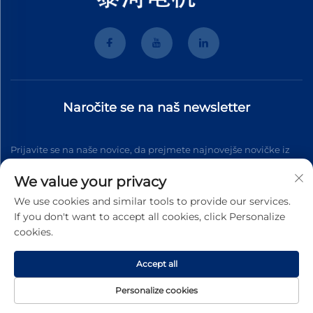
Naročite se na naš newsletter
Prijavite se na naše novice, da prejmete najnovejše novičke iz
industrije, posodobitve in vpoglede naše ekipe.
We value your privacy
We use cookies and similar tools to provide our services.
If you don't want to accept all cookies, click Personalize
Naročite se
cookies.
Accept all
Avtorske pravice © 2025 Wenzhou Tyhe Motor Co.,ltd. Vse pravice
pridržane
Politična zasebnost
Personalize cookies