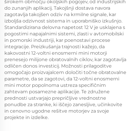
širokem območju okoljskih pogojev, od industrijskih
do zunanjih aplikacij. Takojšnji dostava navora
zagotavlja takojšen odziv na krmilne signale, kar
izboljša odzivnost sistema in uporabniško izkušnjo.
Standardizirana delovna napetost 12 V je usklajena s
pogostimi napajalnimi sistemi, zlasti v avtomobilski
in pomorski industriji, kar poenostavi procese
integracije. Preizkušanja trajnosti kažejo, da
kakovostni 12-voltni enosmerni mini motorji
prenesejo milijone obratovalnih ciklov, kar zagotavlja
odličen donos investicij. Možnosti prilagoditve
omogočajo proizvajalcem določiti točne obratovalne
parametre, da se zagotovi, da 12-voltni enosmerni
mini motor popolnoma ustreza specifičnim
zahtevam posamezne aplikacije. Te združene
prednosti ustvarjajo prepričljive vrednostne
ponudbe za stranke, ki iščejo zanesljive, učinkovite
in cenovno ugodne rešitve motorjev za svoje
projekte in izdelke.