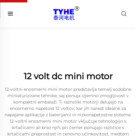
12 volt dc mini motor
12-voltni enosmerni mini motor predstavlja temelj sodobne
miniaturizirane tehnike, saj ponuja izjemno zmogljivost v
kompaktni embalaži. Ti raznoliki motorji delujejo na
enosmerno napetost 12 voltov, kar jih naredi idealne za
napajane aplikacije z baterijami in nizkonapetostne sisteme.
12-voltni enosmerni mini motor vključuje tehnologijo s
krtačicami ali brez njih, pri čemer ponujajo različice s
krtačicami preprostost in cenovno učinkovitost, medtem