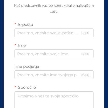
Naš predstavnik vas bo kontaktiral v najkrajšem
času.
E-pošta
0/100
Ime
0/100
Ime podjetja
0/200
Sporočilo