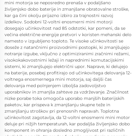
mini motorja se neposredno prenaša v podaljšano
življenjsko dobo baterije in zmanjšane obratovalne stroške,
kar ga čini okolju prijazno izbiro za trajnostni razvoj
izdelkov. Sodobni 12-voltni enosmerni mini motorji
dosegajo učinkovitost nad 85 odstotki, kar pomeni, da se
večina električne energije pretvori v koristen mehanski delo
namesto v izgubljeno toploto. Te visoke učinkovitosti se
doseže z natančnimi proizvodnimi postopki, ki zmanjšujejo
notranje izgube, vključno z optimiziranimi zračnimi režami,
visokokakovostnimi ležaji in naprednimi komutacijskimi
sistemi, ki zmanjšujejo električni upor. Naprave, ki delujejo
na baterije, posebej profitirajo od učinkovitega delovanja 12-
voltnega enosmernega mini motorja, saj daljši čas
delovanja med polnjenjem izboljša zadovoljstvo
uporabnikov in zmanjša zahteve za vzdrževanje. Značilnost
nizke porabe toka omogoča uporabo manjših baterijskih
paketov, kar prispeva k zmanjšanju skupne teže in
zmanjšanju stroškov pri prenosnih napravah. Toplotna
učinkovitost zagotavlja, da 12-voltni enosmerni mini motor
deluje pri nižjih temperaturah, kar podaljša življenjsko dobo
komponent in ohranja dosledno zmogljivost pri različnih