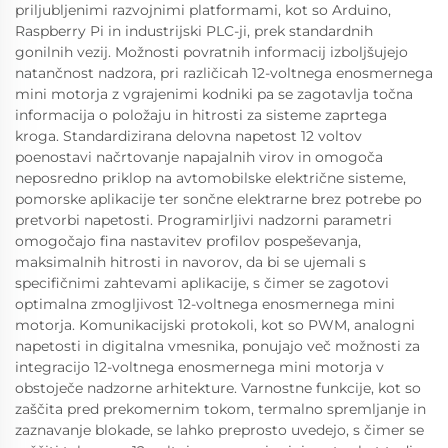
priljubljenimi razvojnimi platformami, kot so Arduino,
Raspberry Pi in industrijski PLC-ji, prek standardnih
gonilnih vezij. Možnosti povratnih informacij izboljšujejo
natančnost nadzora, pri različicah 12-voltnega enosmernega
mini motorja z vgrajenimi kodniki pa se zagotavlja točna
informacija o položaju in hitrosti za sisteme zaprtega
kroga. Standardizirana delovna napetost 12 voltov
poenostavi načrtovanje napajalnih virov in omogoča
neposredno priklop na avtomobilske električne sisteme,
pomorske aplikacije ter sončne elektrarne brez potrebe po
pretvorbi napetosti. Programirljivi nadzorni parametri
omogočajo fina nastavitev profilov pospeševanja,
maksimalnih hitrosti in navorov, da bi se ujemali s
specifičnimi zahtevami aplikacije, s čimer se zagotovi
optimalna zmogljivost 12-voltnega enosmernega mini
motorja. Komunikacijski protokoli, kot so PWM, analogni
napetosti in digitalna vmesnika, ponujajo več možnosti za
integracijo 12-voltnega enosmernega mini motorja v
obstoječe nadzorne arhitekture. Varnostne funkcije, kot so
zaščita pred prekomernim tokom, termalno spremljanje in
zaznavanje blokade, se lahko preprosto uvedejo, s čimer se