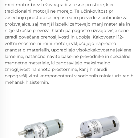
mini motor brez težav vgradi v tesne prostore, kjer
tradicionalni motorji ne morejo. Ta učinkovitost pri
zasedanju prostora se neposredno prevede v prihranke za
proizvajalce, saj manjši izdelki zahtevajo manj materiala in
nižje stroške prevoza, hkrati pa pogosto uživajo višje cene
zaradi povečane prenosljivosti in udobja. Kakovostni 12-
voltni enosmerni mini motorji vključujejo napredno
znanost o materialih, uporabljajo visokokakovostne jeklene
lameline, natančno navite bakerne prevodnike in specialne
magnetne materiale, ki zagotavljajo maksimalno
zmogljivost na enoto prostornine, kar jih naredi
nepogrešljivimi komponentami v sodobnih miniaturiziranih
mehanskih sistemih.