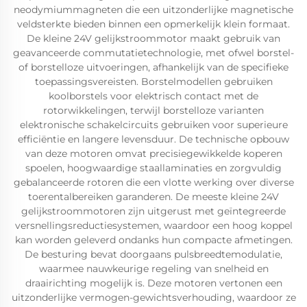
neodymiummagneten die een uitzonderlijke magnetische
veldsterkte bieden binnen een opmerkelijk klein formaat.
De kleine 24V gelijkstroommotor maakt gebruik van
geavanceerde commutatietechnologie, met ofwel borstel-
of borstelloze uitvoeringen, afhankelijk van de specifieke
toepassingsvereisten. Borstelmodellen gebruiken
koolborstels voor elektrisch contact met de
rotorwikkelingen, terwijl borstelloze varianten
elektronische schakelcircuits gebruiken voor superieure
efficiëntie en langere levensduur. De technische opbouw
van deze motoren omvat precisiegewikkelde koperen
spoelen, hoogwaardige staallaminaties en zorgvuldig
gebalanceerde rotoren die een vlotte werking over diverse
toerentalbereiken garanderen. De meeste kleine 24V
gelijkstroommotoren zijn uitgerust met geïntegreerde
versnellingsreductiesystemen, waardoor een hoog koppel
kan worden geleverd ondanks hun compacte afmetingen.
De besturing bevat doorgaans pulsbreedtemodulatie,
waarmee nauwkeurige regeling van snelheid en
draairichting mogelijk is. Deze motoren vertonen een
uitzonderlijke vermogen-gewichtsverhouding, waardoor ze