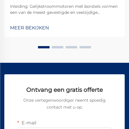
Inleiding: Gelijkstroommotoren met borstels vormen
een van de meest gevestigde en veelzijdige
technologieën in de elektromechanische industrie en
blijven ondanks het opkomen van borstelloze
MEER BEKIJKEN
alternatieven een cruciale rol spelen in talloze
toepassingen. Hun ...
Ontvang een gratis offerte
Onze vertegenwoordiger neemt spoedig
contact met u op.
E-mail