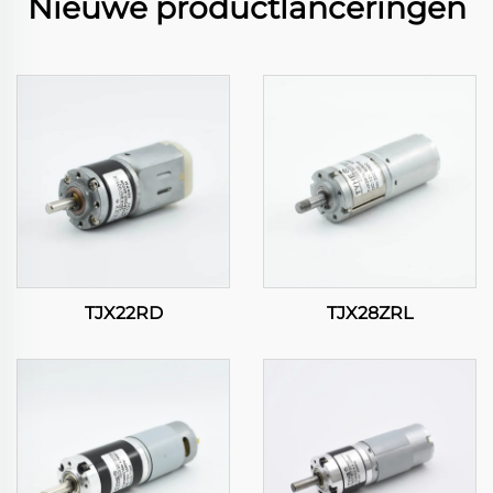
Nieuwe productlanceringen
TJX22RD
TJX28ZRL