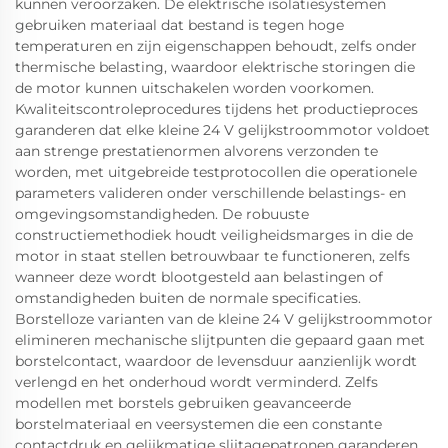
kunnen veroorzaken. De elektrische isolatiesystemen
gebruiken materiaal dat bestand is tegen hoge
temperaturen en zijn eigenschappen behoudt, zelfs onder
thermische belasting, waardoor elektrische storingen die
de motor kunnen uitschakelen worden voorkomen.
Kwaliteitscontroleprocedures tijdens het productieproces
garanderen dat elke kleine 24 V gelijkstroommotor voldoet
aan strenge prestatienormen alvorens verzonden te
worden, met uitgebreide testprotocollen die operationele
parameters valideren onder verschillende belastings- en
omgevingsomstandigheden. De robuuste
constructiemethodiek houdt veiligheidsmarges in die de
motor in staat stellen betrouwbaar te functioneren, zelfs
wanneer deze wordt blootgesteld aan belastingen of
omstandigheden buiten de normale specificaties.
Borstelloze varianten van de kleine 24 V gelijkstroommotor
elimineren mechanische slijtpunten die gepaard gaan met
borstelcontact, waardoor de levensduur aanzienlijk wordt
verlengd en het onderhoud wordt verminderd. Zelfs
modellen met borstels gebruiken geavanceerde
borstelmateriaal en veersystemen die een constante
contactdruk en gelijkmatige slijtagepatronen garanderen,