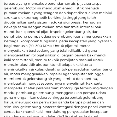
terpadu yang mencakup perendaman air, pijat, serta spa
gelembung. Motor ini mengubah energi listrik menjadi
putaran mekanis yang seragam dan dapat disesuaikan melalui
struktur elektromagnetik berkinerja tinggi yang telah
dioptimalkan serta sistem reduksi gigi presisi, kemudian
bekerja sama dengan mekanisme transmisi internal bak
mandi kaki (poros rol pijat, impeler gelombang air, dan
penghubung pompa udara gelembung) guna menggerakkan
berbagai komponen fungsional pada kecepatan yang nyaman
bagi manusia (50–300 RPM). Untuk pijat rol, motor
menyediakan torsi sedang yang telah dikalibrasi guna
menggerakkan rol pijat silikon di bagian bawah bak mandi
kaki secara stabil, meniru teknik pemijatan manual untuk
menstimulasi titik akupunktur di telapak kaki serta
meningkatkan sirkulasi darah; untuk pengadukan gelombang
air, motor menggerakkan impeler agar berputar sehingga
membentuk gelombang air yang lembut dan kontinu,
membuat air hangat sepenuhnya menyelimuti kaki serta
memperkuat efek perendaman; motor juga terhubung dengan
modul pembuat gelembung, menggerakkan pompa udara
guna mengalirkan udara sehingga terbentuk gelembung
halus, mewujudkan perawatan ganda berupa pijat air dan
stimulasi gelembung. Motor terintegrasi dengan panel kontrol
cerdas bak mandi kaki, mendukung penyesuaian kecepatan
pijat dan gelombang air dalam 2–3 tingkat, serta dapat