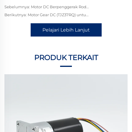
Sebelumnya:
Motor DC Berpenggerak Roda Gigi TJX28ZRM untuk Dispenser Air Hewan Peliharaan: Penggerak Inti Mini, Mengedarkan Air Segar demi Hidrasi Hewan Peliharaan
Berikutnya:
Motor Gear DC (TJZ37RQ) untuk Kursi Toilet Cerdas: Sanitasi Cerdas, Meningkatkan Kenyamanan Harian
Pelajari Lebih Lanjut
PRODUK TERKAIT