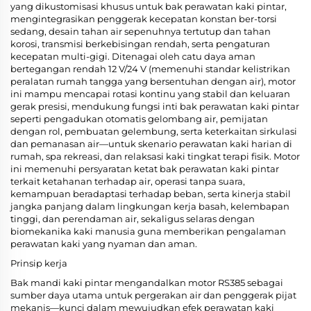
yang dikustomisasi khusus untuk bak perawatan kaki pintar,
mengintegrasikan penggerak kecepatan konstan ber-torsi
sedang, desain tahan air sepenuhnya tertutup dan tahan
korosi, transmisi berkebisingan rendah, serta pengaturan
kecepatan multi-gigi. Ditenagai oleh catu daya aman
bertegangan rendah 12 V/24 V (memenuhi standar kelistrikan
peralatan rumah tangga yang bersentuhan dengan air), motor
ini mampu mencapai rotasi kontinu yang stabil dan keluaran
gerak presisi, mendukung fungsi inti bak perawatan kaki pintar
seperti pengadukan otomatis gelombang air, pemijatan
dengan rol, pembuatan gelembung, serta keterkaitan sirkulasi
dan pemanasan air—untuk skenario perawatan kaki harian di
rumah, spa rekreasi, dan relaksasi kaki tingkat terapi fisik. Motor
ini memenuhi persyaratan ketat bak perawatan kaki pintar
terkait ketahanan terhadap air, operasi tanpa suara,
kemampuan beradaptasi terhadap beban, serta kinerja stabil
jangka panjang dalam lingkungan kerja basah, kelembapan
tinggi, dan perendaman air, sekaligus selaras dengan
biomekanika kaki manusia guna memberikan pengalaman
perawatan kaki yang nyaman dan aman.
Prinsip kerja
Bak mandi kaki pintar mengandalkan motor RS385 sebagai
sumber daya utama untuk pergerakan air dan penggerak pijat
mekanis—kunci dalam mewujudkan efek perawatan kaki