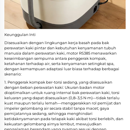
Keunggulan Inti
Disesuaikan dengan lingkungan kerja basah pada bak
perawatan kaki pintar dan kebutuhan kenyamanan tubuh
manusia dalam perawatan kaki, motor RS385 menawarkan
keseimbangan sempurna antara penggerak kompak,
ketahanan terhadap air, serta kenyamanan setingkat spa,
dengan kemampuan adaptasi luar biasa terhadap berbagai
skenario:
1. Penggerak kompak ber-torsi sedang, yang disesuaikan
dengan beban perawatan kaki: Ukuran badan motor
dioptimalkan untuk ruang internal bak perawatan kaki, torsi
keluaran yang dapat disesuaikan (0,8–3,5 N·m)—tidak terlalu
kuat maupun terlalu lemah—menggerakkan rol pemijat dan
impeler gelombang air secara stabil tanpa macet; gaya
pemijatannya sedang, sehingga menghindari
ketidaknyamanan pada telapak kaki akibat torsi berlebih, dan
kekuatan gelombang airnya lembut, mewujudkan
pengalaman berendam yang nyaman sesuai dengan