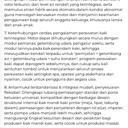
rotor terkunci, dan level air rendah yang terintegrasi, serta
memutus aliran listrik secara otomatis dalam kondisi abnormal
guna mencegah kerusakan motor dan menjamin keamanan
penggunaan bagi seluruh anggota keluarga, khususnya lansia
dan anak-anak.
7. Keterhubungan cerdas, pengalaman perawatan kaki
terintegrasi: Motor dapat dihubungkan secara mulus dengan
modul pemanas, gelembung udara, pengatur waktu, serta
modul lainnya pada bak perendam kaki, sehingga
mewujudkan kendali terpadu untuk "pemijatan + gelombang
air + gelembung udara + suhu konstan"; program perawatan
kaki dapat diprogram sebelumnya, dan cukup satu kali
sentuhan tombol untuk menjalankan seluruh proses
perawatan kaki setingkat spa, operasi yang sederhana dan
nyaman, cocok untuk pengguna dari segala usia.
8. Antarmuka terstandarisasi & integrasi mudah, penyesuaian
fleksibel: Dilengkapi lubang pemasangan standar dan poros
keluaran universal, kompatibel dengan berbagai desain
struktural internal bak mandi kaki pintar (meja, lipat, tabung
dalam); pemasangan dan penyetelan dengan rol pijat, impeler,
serta pompa udara menjadi lebih mudah, sehingga
mengurangi tingkat kesulitan desain dan perakitan bagi
produsen bak mandi kaki, serta cocok untuk produksi massal.