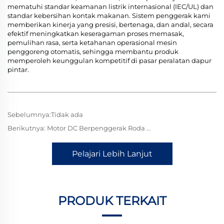
mematuhi standar keamanan listrik internasional (IEC/UL) dan
standar kebersihan kontak makanan. Sistem penggerak kami
memberikan kinerja yang presisi, bertenaga, dan andal, secara
efektif meningkatkan keseragaman proses memasak,
pemulihan rasa, serta ketahanan operasional mesin
penggoreng otomatis, sehingga membantu produk
memperoleh keunggulan kompetitif di pasar peralatan dapur
pintar.
Sebelumnya:
Tidak ada
Berikutnya:
Motor DC Berpenggerak Roda Gigi (TJZ42FG) untuk Panggangan Listrik: Rotasi Stabil, Menyempurnakan Kenikmatan Panggangan Seragam
Pelajari Lebih Lanjut
PRODUK TERKAIT