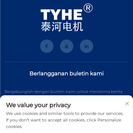
Berlangganan buletin kami
Bergabunglah dengan buletin kami untuk menerima berita
industri terbaru, pembaruan, dan wawasan dari tim kami.
We value your privacy
We use cookies and similar tools to provide our services.
If you don't want to accept all cookies, click Personalize
Berlangganan
cookies.