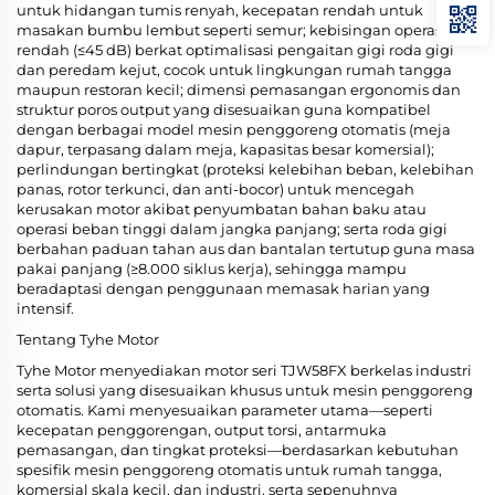
untuk hidangan tumis renyah, kecepatan rendah untuk
masakan bumbu lembut seperti semur; kebisingan operasional
rendah (≤45 dB) berkat optimalisasi pengaitan gigi roda gigi
dan peredam kejut, cocok untuk lingkungan rumah tangga
maupun restoran kecil; dimensi pemasangan ergonomis dan
struktur poros output yang disesuaikan guna kompatibel
dengan berbagai model mesin penggoreng otomatis (meja
dapur, terpasang dalam meja, kapasitas besar komersial);
perlindungan bertingkat (proteksi kelebihan beban, kelebihan
panas, rotor terkunci, dan anti-bocor) untuk mencegah
kerusakan motor akibat penyumbatan bahan baku atau
operasi beban tinggi dalam jangka panjang; serta roda gigi
berbahan paduan tahan aus dan bantalan tertutup guna masa
pakai panjang (≥8.000 siklus kerja), sehingga mampu
beradaptasi dengan penggunaan memasak harian yang
intensif.
Tentang Tyhe Motor
Tyhe Motor menyediakan motor seri TJW58FX berkelas industri
serta solusi yang disesuaikan khusus untuk mesin penggoreng
otomatis. Kami menyesuaikan parameter utama—seperti
kecepatan penggorengan, output torsi, antarmuka
pemasangan, dan tingkat proteksi—berdasarkan kebutuhan
spesifik mesin penggoreng otomatis untuk rumah tangga,
komersial skala kecil, dan industri, serta sepenuhnya