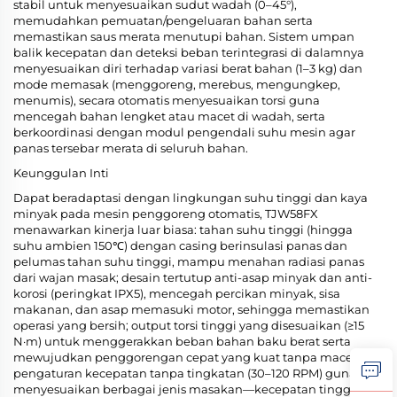
stabil untuk menyesuaikan sudut wadah (0–45°),
memudahkan pemuatan/pengeluaran bahan serta
memastikan saus merata menutupi bahan. Sistem umpan
balik kecepatan dan deteksi beban terintegrasi di dalamnya
menyesuaikan diri terhadap variasi berat bahan (1–3 kg) dan
mode memasak (menggoreng, merebus, mengungkep,
menumis), secara otomatis menyesuaikan torsi guna
mencegah bahan lengket atau macet di wadah, serta
berkoordinasi dengan modul pengendali suhu mesin agar
panas tersebar merata di seluruh bahan.
Keunggulan Inti
Dapat beradaptasi dengan lingkungan suhu tinggi dan kaya
minyak pada mesin penggoreng otomatis, TJW58FX
menawarkan kinerja luar biasa: tahan suhu tinggi (hingga
suhu ambien 150℃) dengan casing berinsulasi panas dan
pelumas tahan suhu tinggi, mampu menahan radiasi panas
dari wajan masak; desain tertutup anti-asap minyak dan anti-
korosi (peringkat IPX5), mencegah percikan minyak, sisa
makanan, dan asap memasuki motor, sehingga memastikan
operasi yang bersih; output torsi tinggi yang disesuaikan (≥15
N·m) untuk menggerakkan beban bahan baku berat serta
mewujudkan penggorengan cepat yang kuat tanpa macet;
pengaturan kecepatan tanpa tingkatan (30–120 RPM) guna
menyesuaikan berbagai jenis masakan—kecepatan tinggi