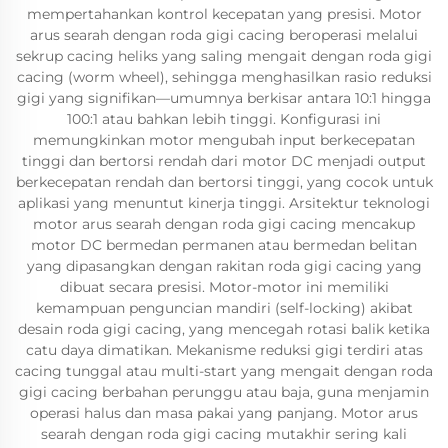
mempertahankan kontrol kecepatan yang presisi. Motor
arus searah dengan roda gigi cacing beroperasi melalui
sekrup cacing heliks yang saling mengait dengan roda gigi
cacing (worm wheel), sehingga menghasilkan rasio reduksi
gigi yang signifikan—umumnya berkisar antara 10:1 hingga
100:1 atau bahkan lebih tinggi. Konfigurasi ini
memungkinkan motor mengubah input berkecepatan
tinggi dan bertorsi rendah dari motor DC menjadi output
berkecepatan rendah dan bertorsi tinggi, yang cocok untuk
aplikasi yang menuntut kinerja tinggi. Arsitektur teknologi
motor arus searah dengan roda gigi cacing mencakup
motor DC bermedan permanen atau bermedan belitan
yang dipasangkan dengan rakitan roda gigi cacing yang
dibuat secara presisi. Motor-motor ini memiliki
kemampuan penguncian mandiri (self-locking) akibat
desain roda gigi cacing, yang mencegah rotasi balik ketika
catu daya dimatikan. Mekanisme reduksi gigi terdiri atas
cacing tunggal atau multi-start yang mengait dengan roda
gigi cacing berbahan perunggu atau baja, guna menjamin
operasi halus dan masa pakai yang panjang. Motor arus
searah dengan roda gigi cacing mutakhir sering kali