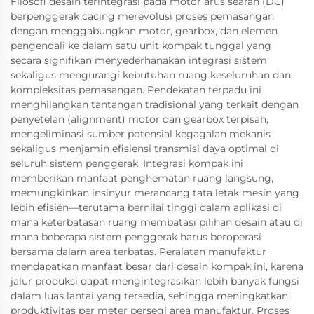
Filosofi desain terintegrasi pada motor arus searah (DC)
berpenggerak cacing merevolusi proses pemasangan
dengan menggabungkan motor, gearbox, dan elemen
pengendali ke dalam satu unit kompak tunggal yang
secara signifikan menyederhanakan integrasi sistem
sekaligus mengurangi kebutuhan ruang keseluruhan dan
kompleksitas pemasangan. Pendekatan terpadu ini
menghilangkan tantangan tradisional yang terkait dengan
penyetelan (alignment) motor dan gearbox terpisah,
mengeliminasi sumber potensial kegagalan mekanis
sekaligus menjamin efisiensi transmisi daya optimal di
seluruh sistem penggerak. Integrasi kompak ini
memberikan manfaat penghematan ruang langsung,
memungkinkan insinyur merancang tata letak mesin yang
lebih efisien—terutama bernilai tinggi dalam aplikasi di
mana keterbatasan ruang membatasi pilihan desain atau di
mana beberapa sistem penggerak harus beroperasi
bersama dalam area terbatas. Peralatan manufaktur
mendapatkan manfaat besar dari desain kompak ini, karena
jalur produksi dapat mengintegrasikan lebih banyak fungsi
dalam luas lantai yang tersedia, sehingga meningkatkan
produktivitas per meter persegi area manufaktur. Proses