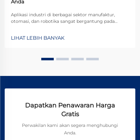
Anda
Aplikasi industri di berbagai sektor manufaktur,
otomasi, dan robotika sangat bergantung pada
sistem transmisi daya yang efisien. Di antara
komponen paling kritis dalam sistem tersebut adalah
LIHAT LEBIH BANYAK
motor gear planetary, yang menggabungkan desain
ringkas dengan ketahanan luar biasa terhadap
tuntutan operasional yang berat.
Dapatkan Penawaran Harga
Gratis
Perwakilan kami akan segera menghubungi
Anda.