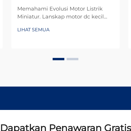
Memahami Evolusi Motor Listrik
Miniatur. Lanskap motor dc kecil
telah berubah secara dramatis
LIHAT SEMUA
selama dekade terakhir, merevolusi
segala sesuatu mulai dari elektronik
konsumen hingga otomasi industri.
Motor kompak yang penuh tenaga
ini telah...
Dapatkan Penawaran Grati