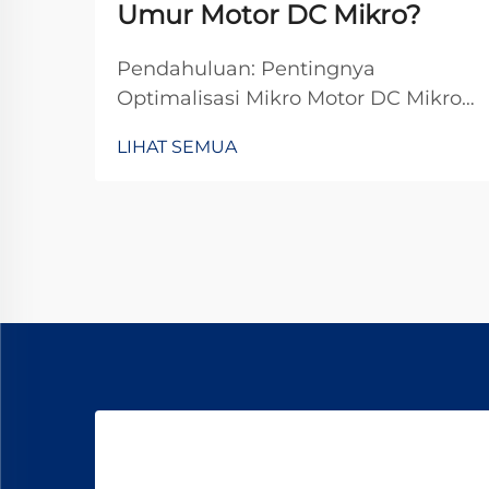
Umur Motor DC Mikro?
Pendahuluan: Pentingnya
Optimalisasi Mikro Motor DC Mikro
motor DC, yang biasanya
LIHAT SEMUA
didefinisikan sebagai motor dengan
diameter kurang dari 38mm, telah
menjadi komponen yang sangat
penting dalam aplikasi teknologi
modern. Dari perangkat medis
presisi hingga...