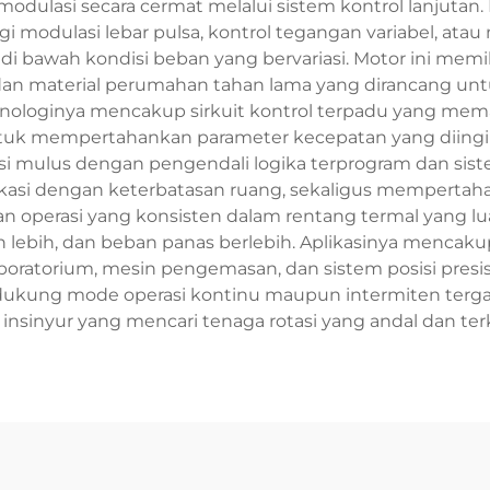
modulasi secara cermat melalui sistem kontrol lanjutan.
i modulasi lebar pulsa, kontrol tegangan variabel, at
i bawah kondisi beban yang bervariasi. Motor ini memil
n, dan material perumahan tahan lama yang dirancang un
nologinya mencakup sirkuit kontrol terpadu yang memant
uk mempertahankan parameter kecepatan yang diinginka
i mulus dengan pengendali logika terprogram dan sist
ikasi dengan keterbatasan ruang, sekaligus mempertaha
 operasi yang konsisten dalam rentang termal yang lua
n lebih, dan beban panas berlebih. Aplikasinya mencakup
boratorium, mesin pengemasan, dan sistem posisi presis
endukung mode operasi kontinu maupun intermiten terga
insinyur yang mencari tenaga rotasi yang andal dan te