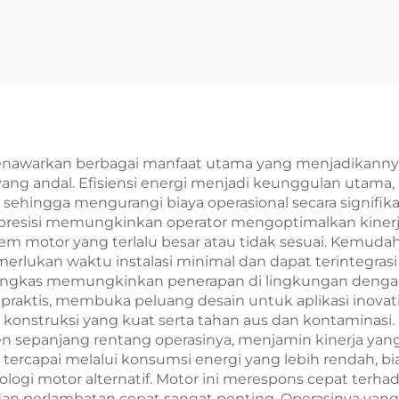
enawarkan berbagai manfaat utama yang menjadikannya 
yang andal. Efisiensi energi menjadi keunggulan utama
sehingga mengurangi biaya operasional secara signifik
presisi memungkinkan operator mengoptimalkan kinerj
stem motor yang terlalu besar atau tidak sesuai. Ke
merlukan waktu instalasi minimal dan dapat terintegra
g ringkas memungkinkan penerapan di lingkungan denga
 praktis, membuka peluang desain untuk aplikasi inova
 konstruksi yang kuat serta tahan aus dan kontaminasi.
en sepanjang rentang operasinya, menjamin kinerja yan
aya tercapai melalui konsumsi energi yang lebih rendah, b
ologi motor alternatif. Motor ini merespons cepat ter
i dan perlambatan cepat sangat penting. Operasinya y