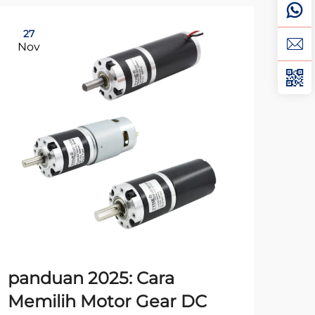
27
15
Nov
De
panduan 2025: Cara
pa
Memilih Motor Gear DC
Mo