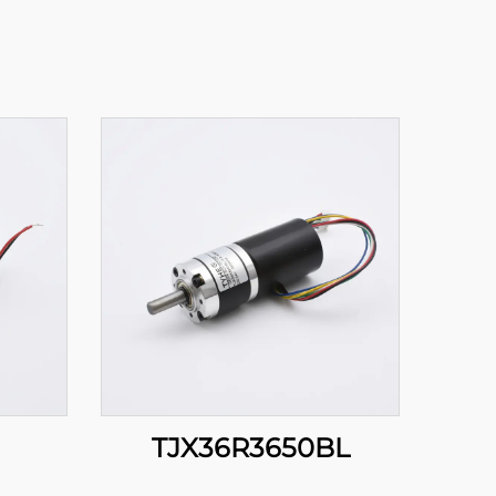
TJX36R3650BL