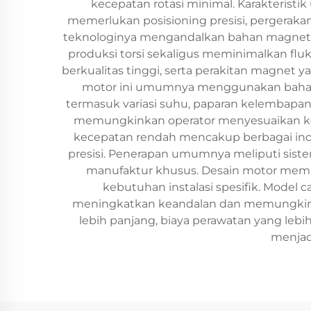
kecepatan rotasi minimal. Karakteristik
memerlukan posisioning presisi, pergeraka
teknologinya mengandalkan bahan magnet ca
produksi torsi sekaligus meminimalkan flu
berkualitas tinggi, serta perakitan magnet y
motor ini umumnya menggunakan bahan 
termasuk variasi suhu, paparan kelembapan
memungkinkan operator menyesuaikan kecepa
kecepatan rendah mencakup berbagai indust
presisi. Penerapan umumnya meliputi sistem
manufaktur khusus. Desain motor memu
kebutuhan instalasi spesifik. Model
meningkatkan keandalan dan memungkinkan s
lebih panjang, biaya perawatan yang lebih
menjadi