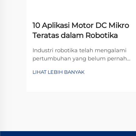
10 Aplikasi Motor DC Mikro
Teratas dalam Robotika
Industri robotika telah mengalami
pertumbuhan yang belum pernah
terjadi sebelumnya dalam beberapa
LIHAT LEBIH BANYAK
tahun terakhir, didorong oleh
kemajuan dalam miniaturisasi dan
rekayasa presisi. Di jantung banyak
sistem robotik terdapat komponen
penting yang memungkinkan
pergerakan dan kontrol yang presisi:
motor ...