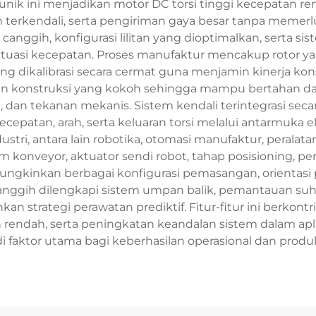
 unik ini menjadikan motor DC torsi tinggi kecepatan re
n terkendali, serta pengiriman gaya besar tanpa memerl
nggih, konfigurasi lilitan yang dioptimalkan, serta 
ktuasi kecepatan. Proses manufaktur mencakup rotor yan
ang dikalibrasi secara cermat guna menjamin kinerja kons
konstruksi yang kokoh sehingga mampu bertahan dal
, dan tekanan mekanis. Sistem kendali terintegrasi sec
tan, arah, serta keluaran torsi melalui antarmuka elekt
ri, antara lain robotika, otomasi manufaktur, peralatan
 konveyor, aktuator sendi robot, tahap posisioning, pe
ngkinkan berbagai konfigurasi pemasangan, orientasi 
 canggih dilengkapi sistem umpan balik, pemantauan s
trategi perawatan prediktif. Fitur-fitur ini berkontr
 rendah, serta peningkatan keandalan sistem dalam aplik
 faktor utama bagi keberhasilan operasional dan produk