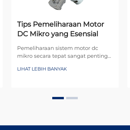
Tips Pemeliharaan Motor
DC Mikro yang Esensial
Pemeliharaan sistem motor dc
mikro secara tepat sangat penting
untuk memastikan kinerja optimal
LIHAT LEBIH BANYAK
dan memperpanjang masa
operasional dalam aplikasi industri.
Komponen kecil yang kuat ini
menggerakkan berbagai perangkat
presisi, mulai dari peralatan medis
hingga otomotif ...