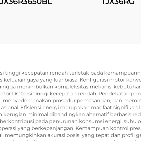
JX36R3650BL
TJX36RG
i tinggi kecepatan rendah terletak pada kemampuanny
s keluaran gaya yang luar biasa. Konfigurasi motor ko
sehingga menimbulkan kompleksitas mekanis, kebutuhan 
motor DC torsi tinggi kecepatan rendah. Pendekatan peng
an, menyederhanakan prosedur pemasangan, dan memini
onal. Efisiensi energi merupakan manfaat signifikan 
 kerugian minimal dibandingkan alternatif berbasis red
 berkontribusi pada penurunan konsumsi energi, suhu o
operasi yang berkepanjangan. Kemampuan kontrol pres
al, memungkinkan akurasi posisi yang tepat dan profil 