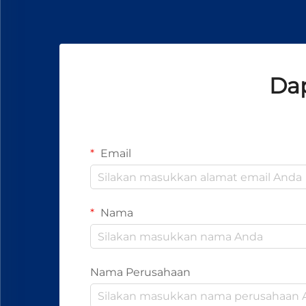
Dap
Email
Nama
Nama Perusahaan