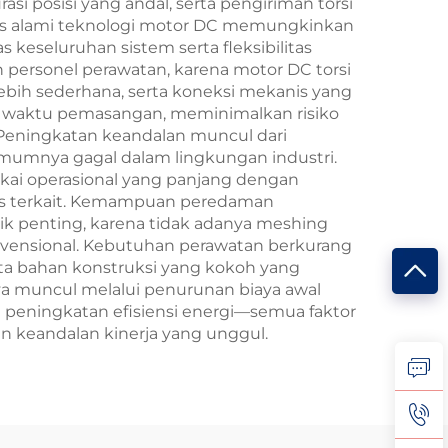
si posisi yang andal, serta pengiriman torsi
itas alami teknologi motor DC memungkinkan
 keseluruhan sistem serta fleksibilitas
personel perawatan, karena motor DC torsi
ebih sederhana, serta koneksi mekanis yang
t waktu pemasangan, meminimalkan risiko
 Peningkatan keandalan muncul dari
umnya gagal dalam lingkungan industri.
akai operasional yang panjang dengan
tas terkait. Kemampuan peredaman
k penting, karena tidak adanya meshing
nvensional. Kebutuhan perawatan berkurang
erta bahan konstruksi yang kokoh yang
aya muncul melalui penurunan biaya awal
 peningkatan efisiensi energi—semua faktor
n keandalan kinerja yang unggul.