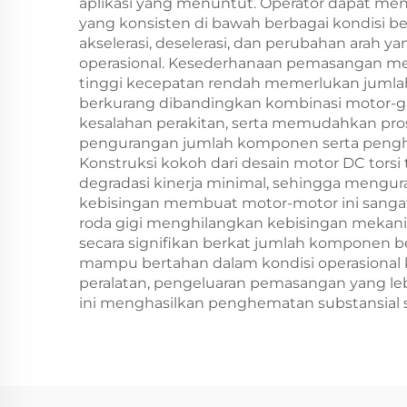
aplikasi yang menuntut. Operator dapat menca
yang konsisten di bawah berbagai kondisi 
akselerasi, deselerasi, dan perubahan arah y
operasional. Kesederhanaan pemasangan mem
tinggi kecepatan rendah memerlukan jumlah 
berkurang dibandingkan kombinasi motor-g
kesalahan perakitan, serta memudahkan pro
pengurangan jumlah komponen serta pengha
Konstruksi kokoh dari desain motor DC tors
degradasi kinerja minimal, sehingga mengur
kebisingan membuat motor-motor ini sangat
roda gigi menghilangkan kebisingan mekani
secara signifikan berkat jumlah komponen be
mampu bertahan dalam kondisi operasional ke
peralatan, pengeluaran pemasangan yang leb
ini menghasilkan penghematan substansial s