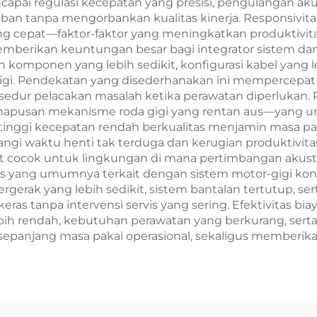
pai regulasi kecepatan yang presisi, pengulangan akura
beban tanpa mengorbankan kualitas kinerja. Responsiv
ang cepat—faktor-faktor yang meningkatkan produktivitas
berikan keuntungan besar bagi integrator sistem dan 
komponen yang lebih sedikit, konfigurasi kabel yang l
igi. Pendekatan yang disederhanakan ini mempercepa
sedur pelacakan masalah ketika perawatan diperlukan.
pusan mekanisme roda gigi yang rentan aus—yang um
i tinggi kecepatan rendah berkualitas menjamin masa p
angi waktu henti tak terduga dan kerugian produktivi
 cocok untuk lingkungan di mana pertimbangan akusti
s yang umumnya terkait dengan sistem motor-gigi ko
rgerak yang lebih sedikit, sistem bantalan tertutup, s
ras tanpa intervensi servis yang sering. Efektivitas bi
ih rendah, kebutuhan perawatan yang berkurang, serta
epanjang masa pakai operasional, sekaligus memberika