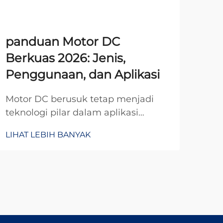
panduan Motor DC
10
Berkuas 2026: Jenis,
DC 
Penggunaan, dan Aplikasi
Oto
man
Motor DC berusuk tetap menjadi
pad
teknologi pilar dalam aplikasi
LIH
mam
industri dan komersial modern,
LIHAT LEBIH BANYAK
kons
menawarkan kinerja andal serta
Mot
solusi hemat biaya di berbagai
tekn
sektor. Seiring memasuki tahun
ind
2026, pemahaman terhadap
prinsip-prinsip dasarnya...