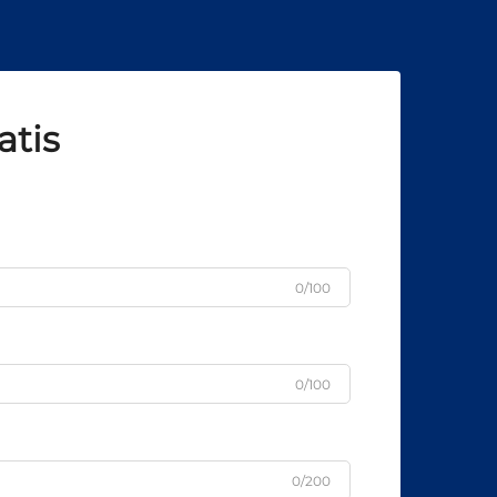
atis
0/100
0/100
0/200