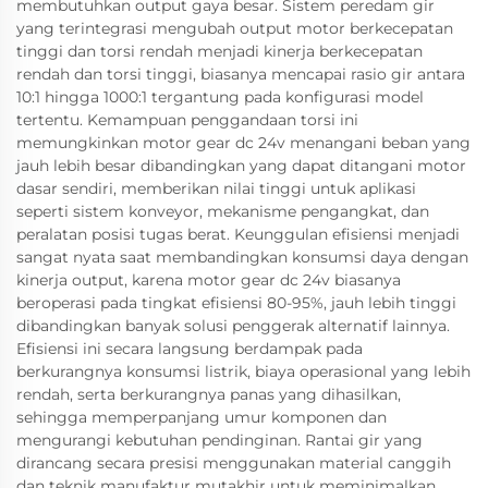
membutuhkan output gaya besar. Sistem peredam gir
yang terintegrasi mengubah output motor berkecepatan
tinggi dan torsi rendah menjadi kinerja berkecepatan
rendah dan torsi tinggi, biasanya mencapai rasio gir antara
10:1 hingga 1000:1 tergantung pada konfigurasi model
tertentu. Kemampuan penggandaan torsi ini
memungkinkan motor gear dc 24v menangani beban yang
jauh lebih besar dibandingkan yang dapat ditangani motor
dasar sendiri, memberikan nilai tinggi untuk aplikasi
seperti sistem konveyor, mekanisme pengangkat, dan
peralatan posisi tugas berat. Keunggulan efisiensi menjadi
sangat nyata saat membandingkan konsumsi daya dengan
kinerja output, karena motor gear dc 24v biasanya
beroperasi pada tingkat efisiensi 80-95%, jauh lebih tinggi
dibandingkan banyak solusi penggerak alternatif lainnya.
Efisiensi ini secara langsung berdampak pada
berkurangnya konsumsi listrik, biaya operasional yang lebih
rendah, serta berkurangnya panas yang dihasilkan,
sehingga memperpanjang umur komponen dan
mengurangi kebutuhan pendinginan. Rantai gir yang
dirancang secara presisi menggunakan material canggih
dan teknik manufaktur mutakhir untuk meminimalkan