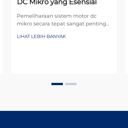
DC Mikro yang Esensial
Pemeliharaan sistem motor dc
mikro secara tepat sangat penting
untuk memastikan kinerja optimal
LIHAT LEBIH BANYAK
dan memperpanjang masa
operasional dalam aplikasi industri.
Komponen kecil yang kuat ini
menggerakkan berbagai perangkat
presisi, mulai dari peralatan medis
hingga otomotif ...