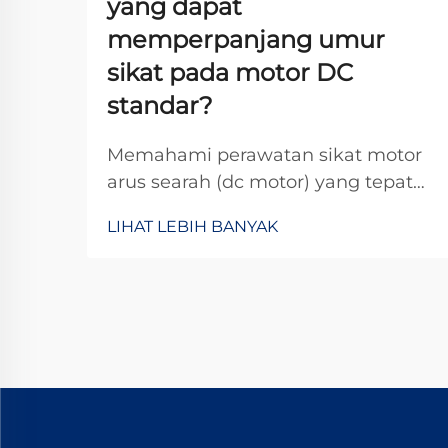
yang dapat
memperpanjang umur
sikat pada motor DC
standar?
Memahami perawatan sikat motor
arus searah (dc motor) yang tepat
sangat penting untuk
LIHAT LEBIH BANYAK
memaksimalkan masa pakai
operasional motor arus searah
dalam berbagai aplikasi industri.
Sikat berfungsi sebagai antarmuka
kritis antara komponen stasioner
dan komponen berputar, serta
mentransfer...