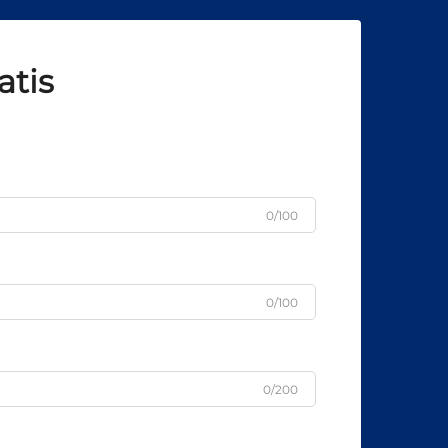
atis
0/100
0/100
0/200