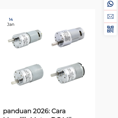
14
0
Jan
Fe
panduan 2026: Cara
pa