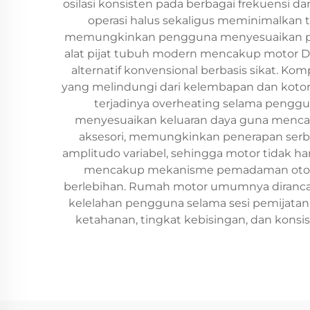
osilasi konsisten pada berbagai frekuensi d
operasi halus sekaligus meminimalkan
memungkinkan pengguna menyesuaikan penga
alat pijat tubuh modern mencakup motor DC
alternatif konvensional berbasis sikat. Ko
yang melindungi dari kelembapan dan koto
terjadinya overheating selama penggu
menyesuaikan keluaran daya guna mencapai
aksesori, memungkinkan penerapan serba
amplitudo variabel, sehingga motor tidak h
mencakup mekanisme pemadaman otomati
berlebihan. Rumah motor umumnya dirancan
kelelahan pengguna selama sesi pemijatan b
ketahanan, tingkat kebisingan, dan konsi