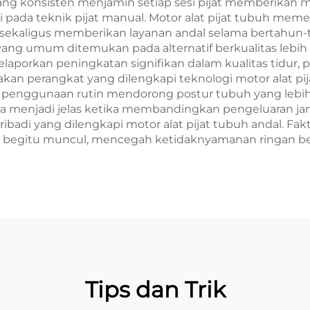
yang konsisten menjamin setiap sesi pijat memberikan m
di pada teknik pijat manual. Motor alat pijat tubuh me
sekaligus memberikan layanan andal selama bertahun-ta
—yang umum ditemukan pada alternatif berkualitas leb
laporkan peningkatan signifikan dalam kualitas tidur, 
n perangkat yang dilengkapi teknologi motor alat pijat
: penggunaan rutin mendorong postur tubuh yang lebih ba
aya menjadi jelas ketika membandingkan pengeluaran jan
pribadi yang dilengkapi motor alat pijat tubuh andal
g begitu muncul, mencegah ketidaknyamanan ringan b
Tips dan Trik