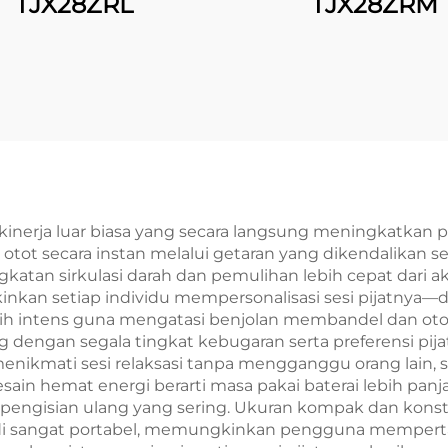
TJX28ZRL
TJX28ZRM
kinerja luar biasa yang secara langsung meningkatkan 
t secara instan melalui getaran yang dikendalikan se
atan sirkulasi darah dan pemulihan lebih cepat dari akti
nkan setiap individu mempersonalisasi sesi pijatnya—di
lebih intens guna mengatasi benjolan membandel dan otot
g dengan segala tingkat kebugaran serta preferensi pijat
mati sesi relaksasi tanpa mengganggu orang lain, s
in hemat energi berarti masa pakai baterai lebih pan
 pengisian ulang yang sering. Ukuran kompak dan konstr
di sangat portabel, memungkinkan pengguna memperta