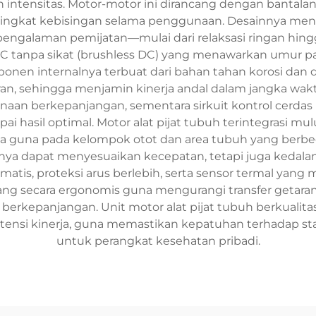
an intensitas. Motor-motor ini dirancang dengan banta
 tingkat kebisingan selama penggunaan. Desainnya me
laman pemijatan—mulai dari relaksasi ringan hingga 
 tanpa sikat (brushless DC) yang menawarkan umur pak
mponen internalnya terbuat dari bahan tahan korosi dan
ran, sehingga menjamin kinerja andal dalam jangka w
naan berkepanjangan, sementara sirkuit kontrol cerdas
 hasil optimal. Motor alat pijat tubuh terintegrasi m
 guna pada kelompok otot dan area tubuh yang berbe
anya dapat menyesuaikan kecepatan, tetapi juga kedal
s, proteksi arus berlebih, serta sensor termal yang
g secara ergonomis guna mengurangi transfer getara
erkepanjangan. Unit motor alat pijat tubuh berkualita
stensi kinerja, guna memastikan kepatuhan terhadap st
untuk perangkat kesehatan pribadi.