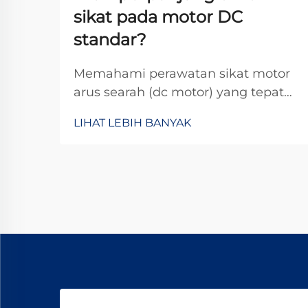
sikat pada motor DC
standar?
Memahami perawatan sikat motor
arus searah (dc motor) yang tepat
sangat penting untuk
LIHAT LEBIH BANYAK
memaksimalkan masa pakai
operasional motor arus searah
dalam berbagai aplikasi industri.
Sikat berfungsi sebagai antarmuka
kritis antara komponen stasioner
dan komponen berputar, serta
mentransfer...