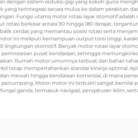
n dengan sistem reduksi gigi yang kokoh guna menghasi
 yang terintegrasi secara mulus ke dalam perakitan d
kungan. Fungsi utama motor rotasi layar otomotif adalah
rotasi berkisar antara 90 hingga 180 derajat, tergantu
alik cerdas yang memantau posisi rotasi serta menjami
otor ini meliputi kemampuan output torsi tinggi, karakt
 lingkungan otomotif. Banyak motor rotasi layar otomoti
 pemrosesan pusat kendaraan, sehingga memungkinkan 
uaikan. Rumah motor umumnya terbuat dari bahan taha
mbil tetap mempertahankan standar kinerja optimal. Apl
 sedan mewah hingga kendaraan komersial, di mana pene
n penumpang. Motor-motor ini terbukti sangat bernilai 
fungsi ganda, termasuk navigasi, pengaturan iklim, se