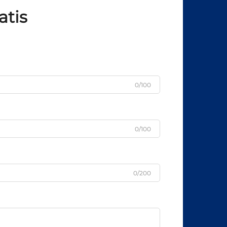
atis
0/100
0/100
0/200