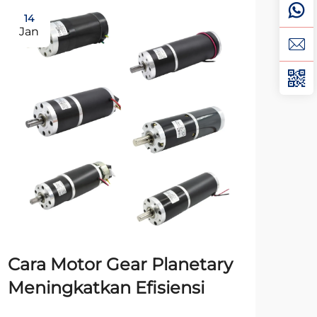
14
0
Jan
Ma
Cara Motor Gear Planetary
pa
Meningkatkan Efisiensi
Mo
un