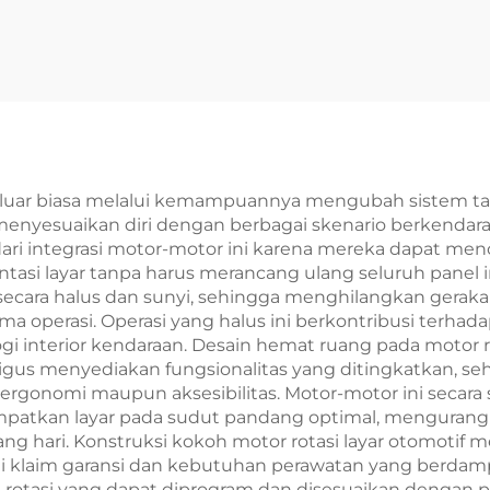
ai luar biasa melalui kemampuannya mengubah sistem t
enyesuaikan diri dengan berbagai skenario berkendara
ri integrasi motor-motor ini karena mereka dapat menci
asi layar tanpa harus merancang ulang seluruh panel 
 secara halus dan sunyi, sehingga menghilangkan ger
 operasi. Operasi yang halus ini berkontribusi terh
ogi interior kendaraan. Desain hemat ruang pada motor
igus menyediakan fungsionalitas yang ditingkatkan, 
rgonomi maupun aksesibilitas. Motor-motor ini secara
an layar pada sudut pandang optimal, mengurangi s
g hari. Konstruksi kokoh motor rotasi layar otomotif 
i klaim garansi dan kebutuhan perawatan yang berdam
 rotasi yang dapat diprogram dan disesuaikan dengan 