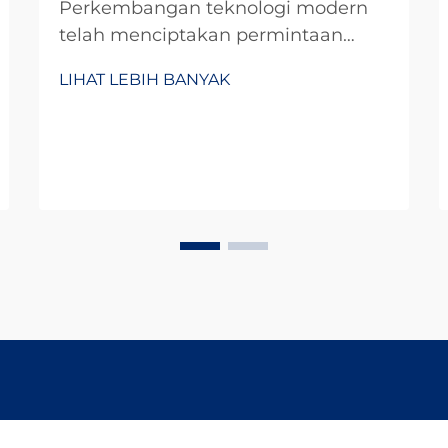
Perkembangan teknologi modern
telah menciptakan permintaan
yang belum pernah terjadi
LIHAT LEBIH BANYAK
sebelumnya terhadap solusi tenaga
yang ringkas dan efisien di berbagai
aplikasi. Di dunia miniaturisasi saat
ini, para insinyur dan desainer terus
mencari komponen andal yang
memberikan kinerja maksimal...